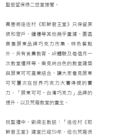
聖若望保祿二世堂接管。
萬巒鄉佳佐村《耶穌君王堂》只保留原
貌和窗戶，鐘樓等其他幾乎重建，園區
展售屏東品牌巧克力市集、特色餐點
外，另有食農教育、AR體驗及每個月一
次教堂禮拜等，樂見純白色的教堂建築
與屏東可可產業結合，讓大家看見屏東
可可屢次在世界巧克力大賽得獎的實
力、「屏東可可•台灣巧克力」品牌的
提升，以及荒廢教堂的重生。
祝聖禮中，劉總主教說：「佳佐村《耶
穌君王堂》建堂已經59年，但也荒廢很