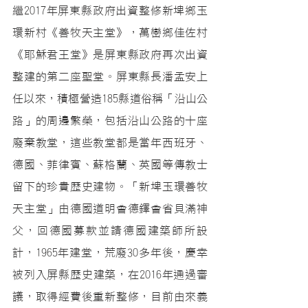
繼2017年屏東縣政府出資整修
新埤鄉玉
環新村
《善牧天主堂》，萬巒鄉佳佐村
《耶穌君王堂》是屏東縣政府再次出資
整建的第二座聖堂。屏東縣長潘孟安上
任以來，積極營造185縣道俗稱「沿山公
路」的周邊繁榮，包括沿山公路的十座
廢棄教堂，這些教堂都是當年西班牙、
德國、菲律賓、蘇格蘭、英國等傳教士
留下的珍貴歷史建物。「新埤玉環善牧
天主堂」由德國道明會德鐸會省貝滿神
父，回德國募款並請德國建築師所設
計，1965年建堂，荒廢30多年後，慶幸
被列入屏縣歷史建築，在2016年通過審
議，取得經費後重新整修，目前由來義