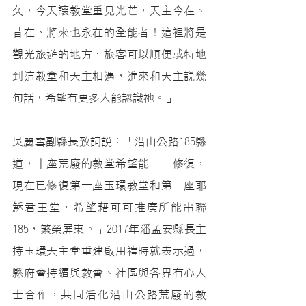
久，今天讓教堂重見光芒，天主今在、
昔在、將來也永在的全能者！這裡將是
觀光旅遊的地方，旅客可以順便或特地
到這教堂和天主相遇，進來和天主說幾
句話，希望有更多人能認識祂。」
吳麗雪副縣長致詞說：「沿山公路185縣
道，十座荒廢的教堂希望能一一修復，
現在已修復第一座玉環教堂和第二座耶
穌君王堂，希望藉可可推廣所能串聯
185，繁榮屏東。」2017年潘孟安縣長主
持玉環天主堂重建啟用禮時就表示過，
縣府會持續與教會、社區與各界有心人
士合作，共同活化沿山公路荒廢的教