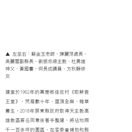
▲ 左至右：蘇金玉老師、陳麗萍處長、
吳麗雪副縣長、劉振忠總主教、杜勇雄
神父、黃國書、何長成議員、方秋靜修
女
建堂於1962年的萬巒鄉佳佐村《耶穌君
王堂》，荒廢數十年、屋頂全無、雜草
叢生，2018年屏東縣政府取得天主教高
雄教區簽名同意後著手整建，將佔地兩
千一百多坪的園區，在
客委會補助和縣