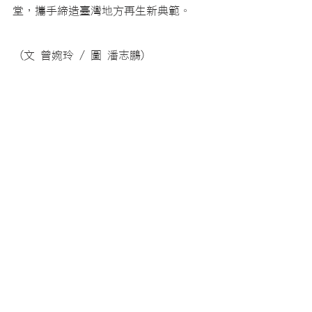
堂，攜手締造臺灣地方再生新典範。
 (文 曾婉玲 / 圖 潘志鵬)
最新消息
查看全部
最新文章