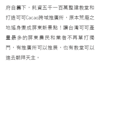
府自籌下，耗資五
千一百萬整建教堂和
打造可可Cacao跨域推廣所，原本荒廢之
地搖身變成屏東新景點！讓台灣可可產
量最多的屏東農民和業者不再單打獨
鬥，有推廣所可以推展，也有教堂可以
進去朝拜天主。