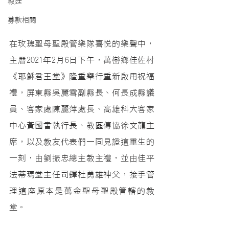
教廷
募款相關
在玫瑰聖母聖殿管樂隊喜悅的樂聲中，
主曆2021年2月6日下午，萬巒鄉佳佐村
《耶穌君王堂》隆重舉行重新啟用祝福
禮，屏東縣吳麗雪副縣長、何長成縣議
員、客家處陳麗萍處長、高雄科大客家
中心黃國書執行長、教區傳協徐文龍主
席，以及教友代表們一同見證這重生的
一刻，由劉振忠總主教主禮，並由佳平
法蒂瑪堂主任司鐸杜勇雄神父，接手管
理這座原本是萬金聖母聖殿管轄的教
堂。