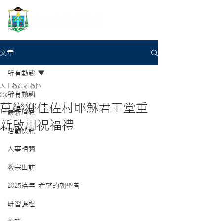
文章
所有動態
天主教高雄教區
所有動態
2021年2月9日
萬巒鄉佳佐村耶穌君王堂重
最新消息
新啟用祝福禮
活動快訊
人事相關
教宗出訪
2025禧年-希望的朝聖者
研習課程