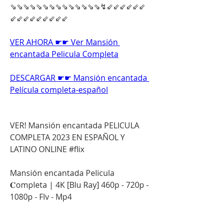
⇘⇘⇘⇘⇘⇘⇘⇘⇘⇘⇘⇘⇘⇘↯⇙⇙⇙⇙⇙⇙
⇙⇙⇙⇙⇙⇙⇙⇙⇙
VER AHORA ☛☛ Ver Mansión 
encantada Pelicula Completa
DESCARGAR ☛☛ Mansión encantada 
Película completa-español
VER! Mansión encantada PELICULA 
COMPLETA 2023 EN ESPAÑOL Y 
LATINO ONLINE #flix
Mansión encantada Pelicula 
𝐂ompleta | 4K [Blu Ray] 460p - 720p - 
1080p - Flv - Mp4