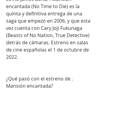
encantada (No Time to Die) es la 
quinta y definitiva entrega de una 
saga que empezó en 2006, y que esta 
vez cuenta con Cary Joji Fukunaga 
(Beasts of No Nation, True Detective) 
detrás de cámaras. Estreno en salas 
de cine españolas el 1 de octubre de 
2022.
¿Qué pasó con el estreno de . 
Mansión encantada?
Año y medio después de su fecha 
prevista de estreno, que ha sido 
aplazado en varias ocasiones por la 
pandemia, llega por fin a los cines . 