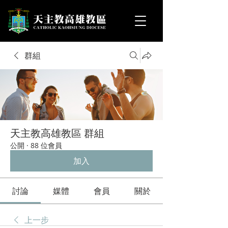
群組
天主教高雄教區 群組
公開
·
88 位會員
加入
討論
媒體
會員
關於
上一步