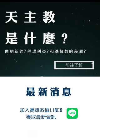
​天主教
是什麼?
舊約新約?拜瑪利亞?和基督教的差異?
前往了解
最新消息
加入高雄教區LINE@
​獲取最新資訊
本月行事曆