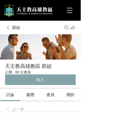
群組
天主教高雄教區 群組
公開
·
88 位會員
加入
討論
媒體
會員
關於
上一步