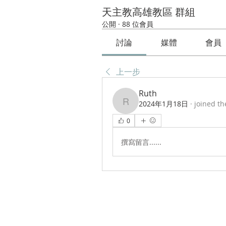
天主教高雄教區 群組
公開
·
88 位會員
討論
媒體
會員
上一步
Ruth
2024年1月18日
·
joined th
Ruth
0
撰寫留言......