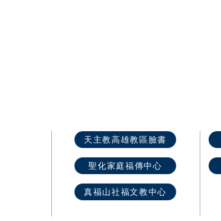
快速選單
天主教高雄教區臉書
首 頁
聖化家庭福傳中心
最新消息
教區介紹
真福山社福文教中心
教堂資訊
​奉獻樂捐