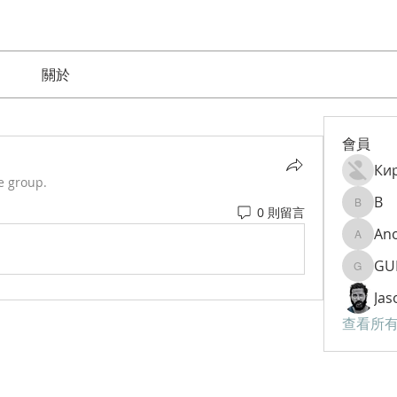
關於
會員
Ки
e group.
B
0 則留言
B
An
Anom9
GU
GURAM
Jas
查看所有