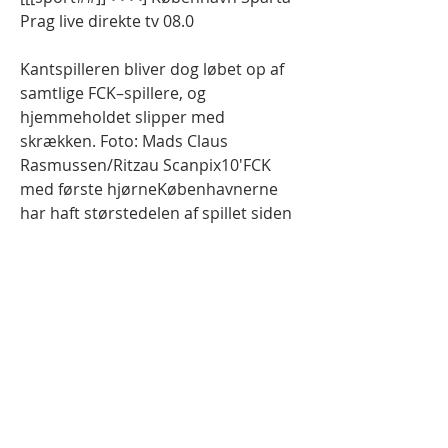
Prag live direkte tv 08.0
Kantspilleren bliver dog løbet op af 
samtlige FCK–spillere, og 
hjemmeholdet slipper med 
skrækken. Foto: Mads Claus 
Rasmussen/Ritzau Scanpix10'FCK 
med første hjørneKøbenhavnerne 
har haft størstedelen af spillet siden 
startfløjt, og de forsøger nu at sætte 
spillet ude fra venstrekanten: Her 
har nyindkøbte Elyounoussi sneget 
sig ud. Han tager bolden til sig, laver 
en dribling mod baglinjen, men 
bliver bremset. Hjørnesparket bliver 
aldrig farligt. 7'Priskes kompakte 
PragTjekkerne efterlader ikke meget 
rum mellem kæderne, da de spiller i 