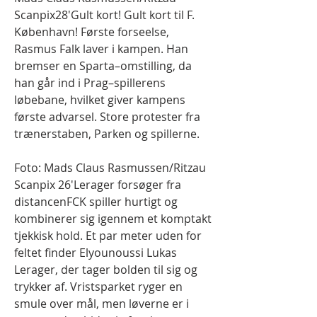
Scanpix28'Gult kort! Gult kort til F. 
København! Første forseelse, 
Rasmus Falk laver i kampen. Han 
bremser en Sparta–omstilling, da 
han går ind i Prag–spillerens 
løbebane, hvilket giver kampens 
første advarsel. Store protester fra 
trænerstaben, Parken og spillerne.
Foto: Mads Claus Rasmussen/Ritzau 
Scanpix 26'Lerager forsøger fra 
distancenFCK spiller hurtigt og 
kombinerer sig igennem et komptakt 
tjekkisk hold. Et par meter uden for 
feltet finder Elyounoussi Lukas 
Lerager, der tager bolden til sig og 
trykker af. Vristsparket ryger en 
smule over mål, men løverne er i 