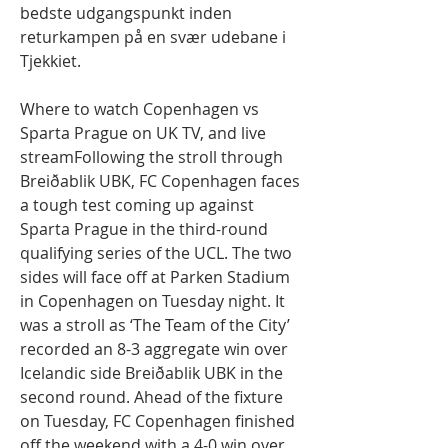
bedste udgangspunkt inden 
returkampen på en svær udebane i 
Tjekkiet.
Where to watch Copenhagen vs 
Sparta Prague on UK TV, and live 
streamFollowing the stroll through 
Breiðablik UBK, FC Copenhagen faces 
a tough test coming up against 
Sparta Prague in the third-round 
qualifying series of the UCL. The two 
sides will face off at Parken Stadium 
in Copenhagen on Tuesday night. It 
was a stroll as ‘The Team of the City’ 
recorded an 8-3 aggregate win over 
Icelandic side Breiðablik UBK in the 
second round. Ahead of the fixture 
on Tuesday, FC Copenhagen finished 
off the weekend with a 4-0 win over 