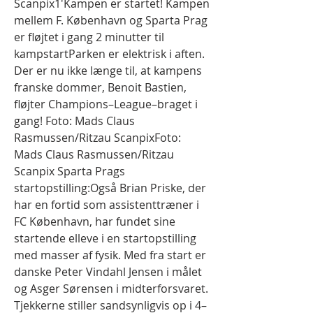
Scanpix1'Kampen er startet! Kampen 
mellem F. København og Sparta Prag 
er fløjtet i gang 2 minutter til 
kampstartParken er elektrisk i aften. 
Der er nu ikke længe til, at kampens 
franske dommer, Benoit Bastien, 
fløjter Champions–League–braget i 
gang! Foto: Mads Claus 
Rasmussen/Ritzau ScanpixFoto: 
Mads Claus Rasmussen/Ritzau 
Scanpix Sparta Prags 
startopstilling:Også Brian Priske, der 
har en fortid som assistenttræner i 
FC København, har fundet sine 
startende elleve i en startopstilling 
med masser af fysik. Med fra start er 
danske Peter Vindahl Jensen i målet 
og Asger Sørensen i midterforsvaret. 
Tjekkerne stiller sandsynligvis op i 4–