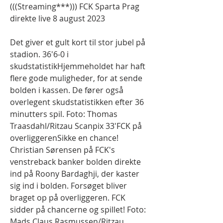
(((Streaming***))) FCK Sparta Prag 
direkte live 8 august 2023
Det giver et gult kort til stor jubel på 
stadion. 36'6-0 i 
skudstatistikHjemmeholdet har haft 
flere gode muligheder, for at sende 
bolden i kassen. De fører også 
overlegent skudstatistikken efter 36 
minutters spil. Foto: Thomas 
Traasdahl/Ritzau Scanpix 33'FCK på 
overliggerenSikke en chance! 
Christian Sørensen på FCK's 
venstreback banker bolden direkte 
ind på Roony Bardaghji, der kaster 
sig ind i bolden. Forsøget bliver 
braget op på overliggeren. FCK 
sidder på chancerne og spillet! Foto: 
Mads Claus Rasmussen/Ritzau 