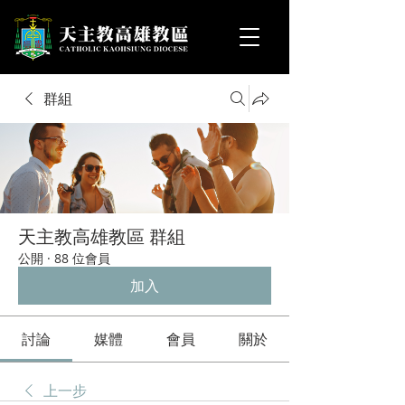
群組
天主教高雄教區 群組
公開
·
88 位會員
加入
討論
媒體
會員
關於
上一步