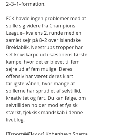
2–3–1–formation.
FCK havde ingen problemer med at 
spille sig videre fra Champions 
League– kvalens 2. runde med en 
samlet sejr på 8–2 over islandske 
Breidablik. Neestrups tropper har 
set knivskarpe ud i sæsonens første 
kampe, hvor det er blevet til fem 
sejre ud af fem mulige. Deres 
offensiv har været deres klart 
farligste våben, hvor mange af 
spillerne har sprudlet af selvtillid, 
kreativitet og fart. Du kan følge, om 
selvtilliden holder mod et fysisk 
stærkt, tjekkisk mandskab i denne 
liveblog.
[[[sport##]]<<<<] København Sparta 