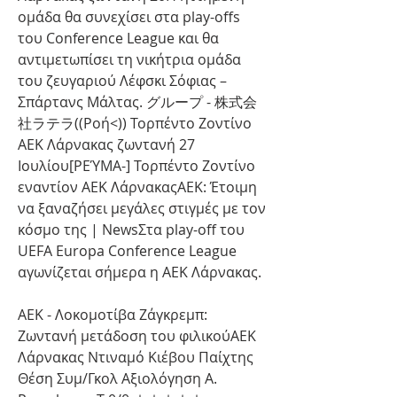
ομάδα θα συνεχίσει στα play-offs 
του Conference League και θα 
αντιμετωπίσει τη νικήτρια ομάδα 
του ζευγαριού Λέφσκι Σόφιας – 
Σπάρτανς Μάλτας. グループ - 株式会
社ラテラ((Ροή<)) Τορπέντο Ζοντίνο 
ΑΕΚ Λάρνακας ζωντανή 27 
Ιουλίου[ΡΕΎΜΑ-] Τορπέντο Ζοντίνο 
εναντίον ΑΕΚ ΛάρνακαςΑΕΚ: Έτοιμη 
να ξαναζήσει μεγάλες στιγμές με τον 
κόσμο της | NewsΣτα play-off του 
UEFA Europa Conference League 
αγωνίζεται σήμερα η ΑΕΚ Λάρνακας.
ΑΕΚ - Λοκομοτίβα Ζάγκρεμπ: 
Ζωντανή μετάδοση του φιλικούΑΕΚ 
Λάρνακας Ντιναμό Κιέβου Παίχτης 
Θέση Συμ/Γκολ Αξιολόγηση A. 