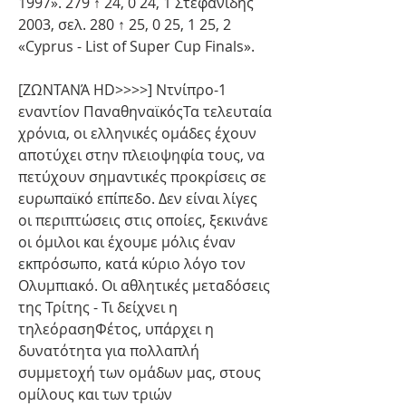
1997». 279 ↑ 24, 0 24, 1 Στεφανίδης 
2003, σελ. 280 ↑ 25, 0 25, 1 25, 2 
«Cyprus - List of Super Cup Finals».
[ΖΩΝΤΑΝΆ HD>>>>] Ντνίπρο-1 
εναντίον ΠαναθηναϊκόςΤα τελευταία 
χρόνια, οι ελληνικές ομάδες έχουν 
αποτύχει στην πλειοψηφία τους, να 
πετύχουν σημαντικές προκρίσεις σε 
ευρωπαϊκό επίπεδο. Δεν είναι λίγες 
οι περιπτώσεις στις οποίες, ξεκινάνε 
οι όμιλοι και έχουμε μόλις έναν 
εκπρόσωπο, κατά κύριο λόγο τον 
Ολυμπιακό. Οι αθλητικές μεταδόσεις 
της Τρίτης - Τι δείχνει η 
τηλεόρασηΦέτος, υπάρχει η 
δυνατότητα για πολλαπλή 
συμμετοχή των ομάδων μας, στους 
ομίλους και των τριών 