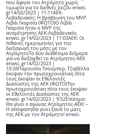
που άφησε τον Ατρόμητο χωρίς 
τιμωρία για το διεθνές ρεζίλι enwsi. 
gr14/02/2023 | 11:11ΑΕΚ-
Λεβαδειακός: Η βράβευση του MVP 
Λιβάι Γκαρσία (ΦΩΤΟ)Ο Λιβάι 
Γκαρσία ήταν ο MVP της 
αναμέτρησης ΑΕΚ-Λεβαδειακός 
enwsi. gr14/02/2023 | 11:03ΑΕΚ: Οι 
πιθανές ημερομηνίες για την 
διεξαγωγή του ματς με τον 
ΑτρόμητοΤα δύο διαθέσιμα διήμερα 
για να διεξαχθεί το Ατρόμητος-ΑΕΚ 
enwsi. gr14/02/2023 | 
10:26Παρουσία Τσούμπερ, Τζαβέλλα 
έκοψαν την πρωτοχρονιάτικη πίτα 
τους έκοψαν οι Εθελοντές 
Διασώστες της ΑΕΚ (ΦΩΤΟ)Την 
πρωτοχρονιάτικη πίτα τους έκοψαν 
οι Εθελοντές Διασώστες της ΑΕΚ 
enwsi. gr14/02/2023 | 9:52Επίσημο: 
Θα γίνει ο αγώνας Ατρόμητος-ΑΕΚ! – 
Η απόφασηΘα γίνει ξανά το ματς 
της ΑΕΚ με τον Ατρόμητο! enwsi.