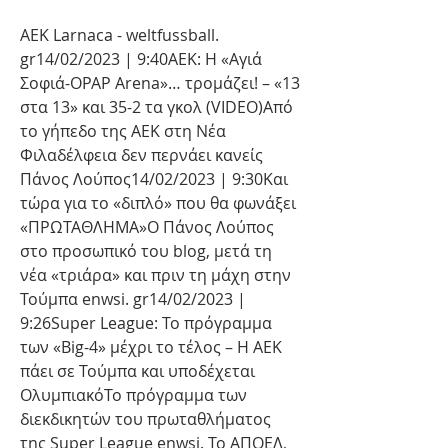
AEK Larnaca - weltfussball. 
gr14/02/2023 | 9:40AEK: Η «Αγιά 
Σοφιά-OPAP Arena»… τρομάζει! – «13 
στα 13» και 35-2 τα γκολ (VIDEO)Από 
το γήπεδο της ΑΕΚ στη Νέα 
Φιλαδέλφεια δεν περνάει κανείς 
Πάνος Λούπος14/02/2023 | 9:30Και 
τώρα για το «διπλό» που θα φωνάξει 
«ΠΡΩΤΑΘΛΗΜΑ»Ο Πάνος Λούπος 
στο προσωπικό του blog, μετά τη 
νέα «τριάρα» και πριν τη μάχη στην 
Τούμπα enwsi. gr14/02/2023 | 
9:26Super League: Το πρόγραμμα 
των «Big-4» μέχρι το τέλος – Η ΑΕΚ 
πάει σε Τούμπα και υποδέχεται 
ΟλυμπιακόΤο πρόγραμμα των 
διεκδικητών του πρωταθλήματος 
της Super League enwsi. Το ΑΠΟΕΛ, 