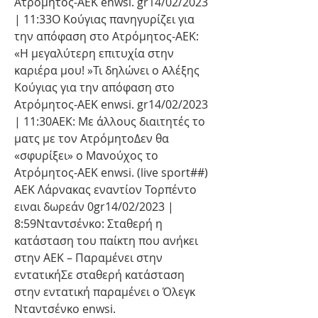
Ατρόμητος-ΑΕΚ enwsi. gr14/02/2023 
| 11:33Ο Κούγιας πανηγυρίζει για 
την απόφαση στο Ατρόμητος-ΑΕΚ: 
«Η μεγαλύτερη επιτυχία στην 
καριέρα μου! »Τι δηλώνει ο Αλέξης 
Κούγιας για την απόφαση στο 
Ατρόμητος-ΑΕΚ enwsi. gr14/02/2023 
| 11:30ΑΕΚ: Με άλλους διαιτητές το 
ματς με τον ΑτρόμητοΔεν θα 
«σφυρίξει» ο Μανούχος το 
Ατρόμητος-ΑΕΚ enwsi. (live sport##) 
ΑΕΚ Λάρνακας εναντίον Τορπέντο 
ειναι δωρεάν 0gr14/02/2023 | 
8:59Νταντσένκο: Σταθερή η 
κατάσταση του παίκτη που ανήκει 
στην ΑΕΚ – Παραμένει στην 
εντατικήΣε σταθερή κατάσταση 
στην εντατική παραμένει ο Όλεγκ 
Νταντσένκο enwsi.