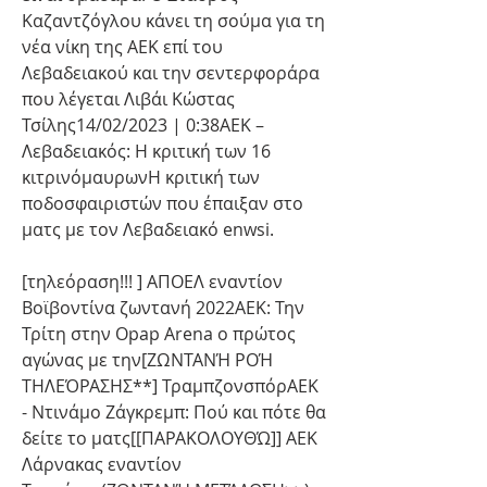
Καζαντζόγλου κάνει τη σούμα για τη 
νέα νίκη της ΑΕΚ επί του 
Λεβαδειακού και την σεντερφοράρα 
που λέγεται Λιβάι Κώστας 
Τσίλης14/02/2023 | 0:38ΑΕΚ – 
Λεβαδειακός: Η κριτική των 16 
κιτρινόμαυρωνΗ κριτική των 
ποδοσφαιριστών που έπαιξαν στο 
ματς με τον Λεβαδειακό enwsi.
[τηλεόραση!!! ] ΑΠΟΕΛ εναντίον 
Βοϊβοντίνα ζωντανή 2022ΑΕΚ: Την 
Τρίτη στην Opap Arena ο πρώτος 
αγώνας με την[ΖΩΝΤΑΝΉ ΡΟΉ 
ΤΗΛΕΌΡΑΣΗΣ**] ΤραμπζονσπόρΑΕΚ 
- Ντινάμο Ζάγκρεμπ: Πού και πότε θα 
δείτε το ματς[[ΠΑΡΑΚΟΛΟΥΘΏ]] ΑΕΚ 
Λάρνακας εναντίον 