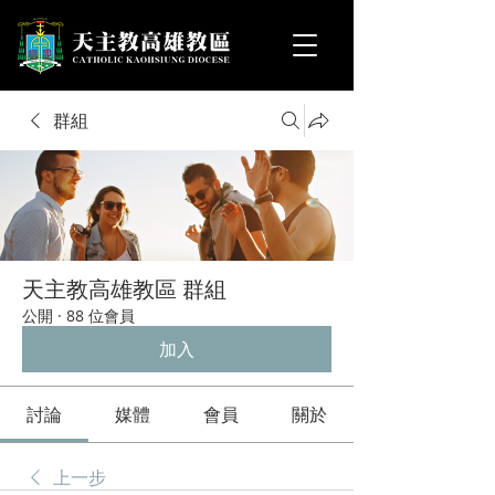
群組
天主教高雄教區 群組
公開
·
88 位會員
加入
討論
媒體
會員
關於
上一步