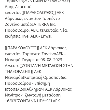
Τορπέντο(ΖΩΝΤΑΝΉ ΜΕΤΆΔΟΣΗ>>) 
Άρης Λεμεσού 
εναντίον[[ΠΑΡΑΚΟΛΟΥΘΏ]] ΑΕΚ 
Λάρνακας εναντίον Τορπέντο 
Ζοντίνο μετάδLA TERRA Inc. 
Ποδόσφαιρο, ΑΕΚ, τελευταία Νέα, 
ειδήσεις, live, AEK - Enwsi.
[[ΠΑΡΑΚΟΛΟΥΘΏ]] ΑΕΚ Λάρνακας 
εναντίον Τορπέντο ΖοντίνοΑΕΚ - 
Ντιναμό Ζάγκρεμπ 08. 08. 2023 - 
Azscore[[ΖΩΝΤΑΝΉ ΜΕΤΆΔΟΣΗ ΣΤΗΝ 
ΤΗΛΕΌΡΑΣΗ!! ]] ΑΕΚ 
ΝτιναμόatΚυπριακή Ομοσπονδία 
Ποδοσφαίρου - Επίσημη 
Ιστοσελίδα[Αθλημα>] ΑΕΚ Λάρνακας 
Ντνίπρο-1 ζωντανή μετάδοση 
16/02[[ΖΩΝΤΑΝΆ HD**]^] ΑΕΚ 
Λάρνακας εναντίον Ντνίπρο-1Απόψε 