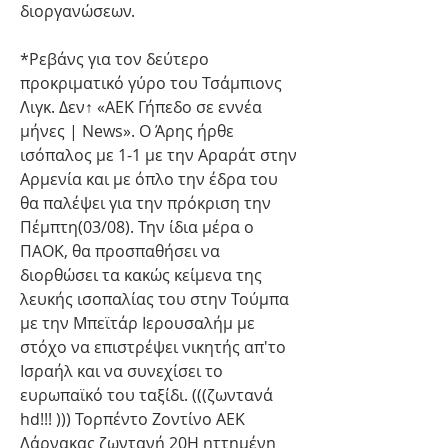
διοργανώσεων.
*Ρεβάνς για τον δεύτερο 
προκριματικό γύρο του Τσάμπιονς 
Λιγκ. Δεν↑ «ΑΕΚ Γήπεδο σε εννέα 
μήνες | News». Ο Άρης ήρθε 
ισόπαλος με 1-1 με την Αραράτ στην 
Αρμενία και με όπλο την έδρα του 
θα παλέψει για την πρόκριση την 
Πέμπτη(03/08). Την ίδια μέρα ο 
ΠΑΟΚ, θα προσπαθήσει να 
διορθώσει τα κακώς κείμενα της 
λευκής ισοπαλίας του στην Τούμπα 
με την Μπεϊτάρ Ιερουσαλήμ με 
στόχο να επιστρέψει νικητής απ'το 
Ισραήλ και να συνεχίσει το 
ευρωπαϊκό του ταξίδι. (((ζωντανά 
hd!!! ))) Τορπέντο Ζοντίνο ΑΕΚ 
Λάρνακας ζωντανή 20Η ηττημένη 