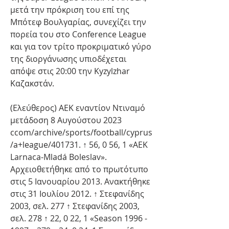
μετά την πρόκριση του επί της 
Μπότεφ Βουλγαρίας, συνεχίζει την 
πορεία του στο Conference League 
και για τον τρίτο προκριματικό γύρο 
της διοργάνωσης υπιοδέχεται 
απόψε στις 20:00 την Kyzylzhar 
Καζακστάν.
(Ελεύθερος) ΑΕΚ εναντίον Ντιναμό 
μετάδοση 8 Αυγούστου 2023 
ccom/archive/sports/football/cyprus
/a+league/401731. ↑ 56, 0 56, 1 «AEK 
Larnaca-Mladá Boleslav». 
Αρχειοθετήθηκε από το πρωτότυπο 
στις 5 Ιανουαρίου 2013. Ανακτήθηκε 
στις 31 Ιουλίου 2012. ↑ Στεφανίδης 
2003, σελ. 277 ↑ Στεφανίδης 2003, 
σελ. 278 ↑ 22, 0 22, 1 «Season 1996 - 