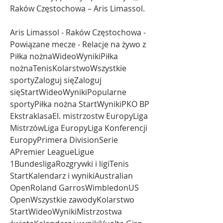
Raków Częstochowa – Aris Limassol.
Aris Limassol - Raków Częstochowa - 
Powiązane mecze - Relacje na żywo z 
Piłka nożnaWideoWynikiPiłka 
nożnaTenisKolarstwoWszystkie 
sportyZaloguj sięZaloguj 
sięStartWideoWynikiPopularne 
sportyPiłka nożna StartWynikiPKO BP 
EkstraklasaEl. mistrzostw EuropyLiga 
MistrzówLiga EuropyLiga Konferencji 
EuropyPrimera DivisionSerie 
APremier LeagueLigue 
1BundesligaRozgrywki i ligiTenis 
StartKalendarz i wynikiAustralian 
OpenRoland GarrosWimbledonUS 
OpenWszystkie zawodyKolarstwo 
StartWideoWynikiMistrzostwa 