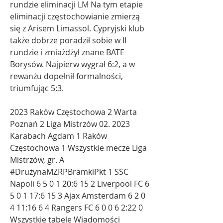
rundzie eliminacji LM Na tym etapie 
eliminacji częstochowianie zmierzą 
się z Arisem Limassol. Cypryjski klub 
także dobrze poradził sobie w II 
rundzie i zmiażdżył znane BATE 
Borysów. Najpierw wygrał 6:2, a w 
rewanżu dopełnił formalności, 
triumfując 5:3.
2023 Raków Częstochowa 2 Warta 
Poznań 2 Liga Mistrzów 02. 2023 
Karabach Agdam 1 Raków 
Częstochowa 1 Wszystkie mecze Liga 
Mistrzów, gr. A 
#DrużynaMZRPBramkiPkt 1 SSC 
Napoli 6 5 0 1 20:6 15 2 Liverpool FC 6 
5 0 1 17:6 15 3 Ajax Amsterdam 6 2 0 
4 11:16 6 4 Rangers FC 6 0 0 6 2:22 0 
Wszystkie tabele Wiadomości 