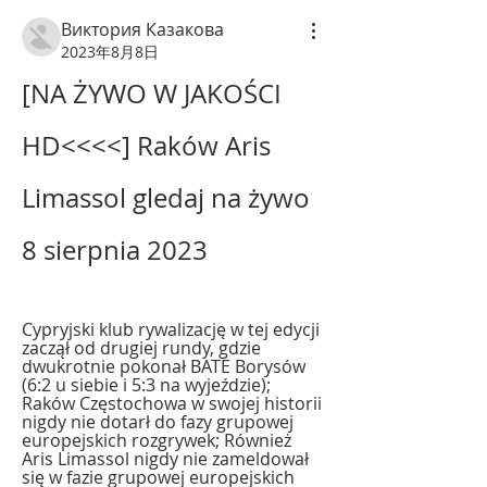
Виктория Казакова
2023年8月8日
[NA ŻYWO W JAKOŚCI 
HD<<<<] Raków Aris 
Limassol gledaj na żywo 
8 sierpnia 2023
Cypryjski klub rywalizację w tej edycji 
zaczął od drugiej rundy, gdzie 
dwukrotnie pokonał BATE Borysów 
(6:2 u siebie i 5:3 na wyjeździe); 
Raków Częstochowa w swojej historii 
nigdy nie dotarł do fazy grupowej 
europejskich rozgrywek; Również 
Aris Limassol nigdy nie zameldował 
się w fazie grupowej europejskich 