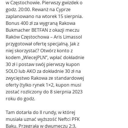
w Częstochowie. Pierwszy gwizdek o 
godz. 20:00. Rewanż na Cyprze 
zaplanowano na wtorek 15 sierpnia. 
Bonus 400 zł za wygraną Rakowa 
Bukmacher BETFAN z okazji meczu 
Raków Częstochowa – Aris Limassol 
przygotował ofertę specjalną. Jak z 
niej skorzystać? Otwórz konto z 
kodem „WiecejPLN”, wpłać dokładnie 
30 zł i postaw swój pierwszy kupon 
SOLO lub AKO za dokładnie 30 zł na 
zwycięstwo Rakowa ze standardowej 
oferty (tylko rynek 1×2, kupon musi 
zostać rozliczony do 8 sierpnia 2023 
roku do godz.
Tam dotarła do II rundy, w której 
musiała uznać wyższość Neftci PFK 
Baku. Przegrała w dwumeczu 2:3, 