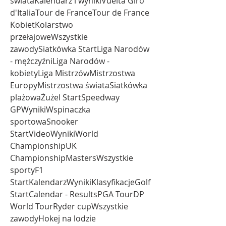
świataKalendarz i wynikiVuelta Giro 
d'ItaliaTour de FranceTour de France 
KobietKolarstwo 
przełajoweWszystkie 
zawodySiatkówka StartLiga Narodów 
- mężczyźniLiga Narodów - 
kobietyLiga MistrzówMistrzostwa 
EuropyMistrzostwa świataSiatkówka 
plażowaŻużel StartSpeedway 
GPWynikiWspinaczka 
sportowaSnooker 
StartVideoWynikiWorld 
ChampionshipUK 
ChampionshipMastersWszystkie 
sportyF1 
StartKalendarzWynikiKlasyfikacjeGolf 
StartCalendar - ResultsPGA TourDP 
World TourRyder cupWszystkie 
zawodyHokej na lodzie 