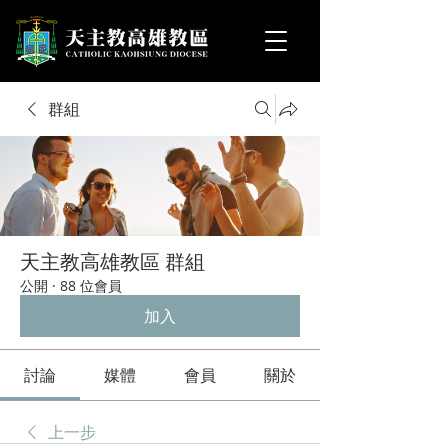
群組
天主教高雄教區 群組
公開
·
88 位會員
加入
討論
媒體
會員
關於
上一步