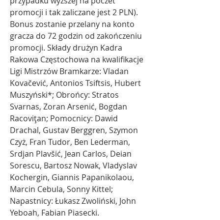
przypadku wyższej na poczet 
promocji i tak zaliczane jest 2 PLN). 
Bonus zostanie przelany na konto 
gracza do 72 godzin od zakończeniu 
promocji. Składy drużyn Kadra 
Rakowa Częstochowa na kwalifikacje 
Ligi Mistrzów Bramkarze: Vladan 
Kovačević, Antonios Tsiftsis, Hubert 
Muszyński*; Obrońcy: Stratos 
Svarnas, Zoran Arsenić, Bogdan 
Racoviţan; Pomocnicy: Dawid 
Drachal, Gustav Berggren, Szymon 
Czyż, Fran Tudor, Ben Lederman, 
Srdjan Plavšić, Jean Carlos, Deian 
Sorescu, Bartosz Nowak, Vladyslav 
Kochergin, Giannis Papanikolaou, 
Marcin Cebula, Sonny Kittel; 
Napastnicy: Łukasz Zwoliński, John 
Yeboah, Fabian Piasecki.