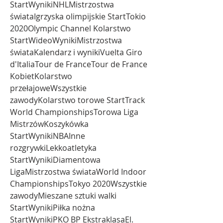
StartWynikiNHLMistrzostwa 
świataIgrzyska olimpijskie StartTokio 
2020Olympic Channel Kolarstwo 
StartWideoWynikiMistrzostwa 
świataKalendarz i wynikiVuelta Giro 
d'ItaliaTour de FranceTour de France 
KobietKolarstwo 
przełajoweWszystkie 
zawodyKolarstwo torowe StartTrack 
World ChampionshipsTorowa Liga 
MistrzówKoszykówka 
StartWynikiNBAInne 
rozgrywkiLekkoatletyka 
StartWynikiDiamentowa 
LigaMistrzostwa świataWorld Indoor 
ChampionshipsTokyo 2020Wszystkie 
zawodyMieszane sztuki walki 
StartWynikiPiłka nożna 
StartWynikiPKO BP EkstraklasaEl.