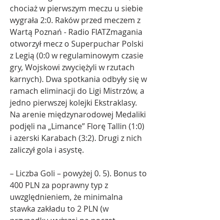
chociaż w pierwszym meczu u siebie 
wygrała 2:0. Raków przed meczem z 
Wartą Poznań - Radio FIATZmagania 
otworzył mecz o Superpuchar Polski 
z Legią (0:0 w regulaminowym czasie 
gry, Wojskowi zwyciężyli w rzutach 
karnych). Dwa spotkania odbyły się w 
ramach eliminacji do Ligi Mistrzów, a 
jedno pierwszej kolejki Ekstraklasy. 
Na arenie międzynarodowej Medaliki 
podjęli na „Limance” Florę Tallin (1:0) 
i azerski Karabach (3:2). Drugi z nich 
zaliczył gola i asystę.
– Liczba Goli – powyżej 0. 5). Bonus to 
400 PLN za poprawny typ z 
uwzględnieniem, że minimalna 
stawka zakładu to 2 PLN (w 