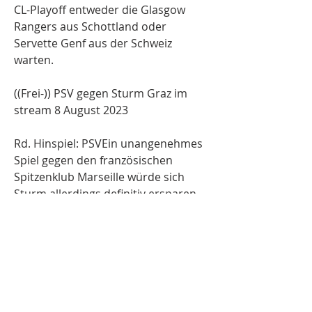
CL-Playoff entweder die Glasgow 
Rangers aus Schottland oder 
Servette Genf aus der Schweiz 
warten.
((Frei-)) PSV gegen Sturm Graz im 
stream 8 August 2023
Rd. Hinspiel: PSVEin unangenehmes 
Spiel gegen den französischen 
Spitzenklub Marseille würde sich 
Sturm allerdings definitiv ersparen – 
die Hellblauen sind in der Playoff-
Auslosung genau wie Sturm 
ungesetzt. Thursday, 30 September, 
2021Alle SpieleJüngste Spiele Sturm 
GrazAustria. Bundesliga. Vier Punkte 
trennen die beiden Teams.