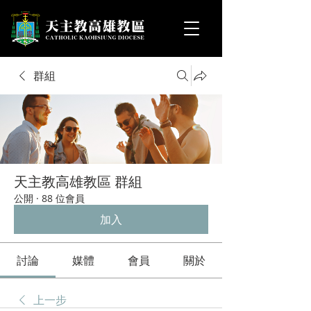
群組
天主教高雄教區 群組
公開
·
88 位會員
加入
討論
媒體
會員
關於
上一步