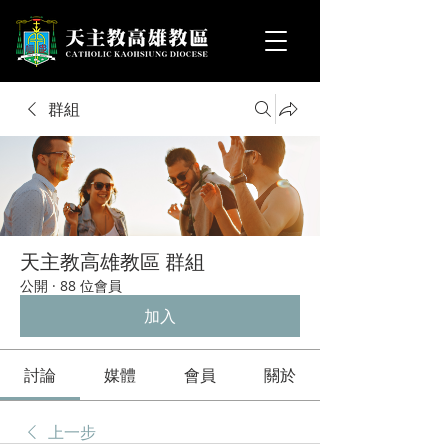
群組
天主教高雄教區 群組
公開
·
88 位會員
加入
討論
媒體
會員
關於
上一步