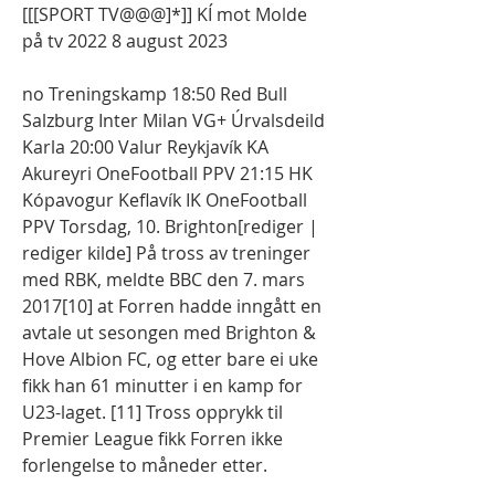
[[[SPORT TV@@@]*]] KÍ mot Molde 
på tv 2022 8 august 2023
no Treningskamp 18:50 Red Bull 
Salzburg Inter Milan VG+ Úrvalsdeild 
Karla 20:00 Valur Reykjavík KA 
Akureyri OneFootball PPV 21:15 HK 
Kópavogur Keflavík IK OneFootball 
PPV Torsdag, 10. Brighton[rediger | 
rediger kilde] På tross av treninger 
med RBK, meldte BBC den 7. mars 
2017[10] at Forren hadde inngått en 
avtale ut sesongen med Brighton & 
Hove Albion FC, og etter bare ei uke 
fikk han 61 minutter i en kamp for 
U23-laget. [11] Tross opprykk til 
Premier League fikk Forren ikke 
forlengelse to måneder etter.