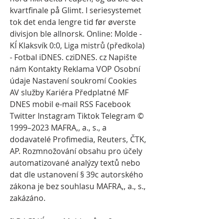
kvartfinale på Glimt. I seriesystemet 
tok det enda lengre tid før øverste 
divisjon ble allnorsk. Online: Molde - 
KÍ Klaksvík 0:0, Liga mistrů (předkola) 
- Fotbal iDNES. cziDNES. cz Napište 
nám Kontakty Reklama VOP Osobní 
údaje Nastavení soukromí Cookies 
AV služby Kariéra Předplatné MF 
DNES mobil e-mail RSS Facebook 
Twitter Instagram Tiktok Telegram © 
1999–2023 MAFRA,, a., s., a 
dodavatelé Profimedia, Reuters, ČTK, 
AP. Rozmnožování obsahu pro účely 
automatizované analýzy textů nebo 
dat dle ustanovení § 39c autorského 
zákona je bez souhlasu MAFRA,, a., s., 
zakázáno.