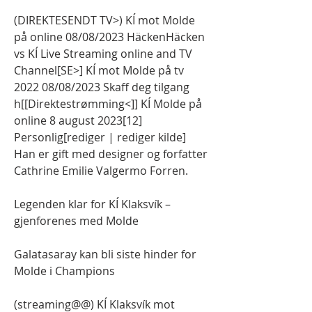
(DIREKTESENDT TV>) KÍ mot Molde 
på online 08/08/2023 HäckenHäcken 
vs KÍ Live Streaming online and TV 
Channel[SE>] KÍ mot Molde på tv 
2022 08/08/2023 Skaff deg tilgang 
h[[Direktestrømming<]] KÍ Molde på 
online 8 august 2023[12] 
Personlig[rediger | rediger kilde] 
Han er gift med designer og forfatter 
Cathrine Emilie Valgermo Forren.
Legenden klar for KÍ Klaksvík – 
gjenforenes med Molde
Galatasaray kan bli siste hinder for 
Molde i Champions
(streaming@@) KÍ Klaksvík mot 