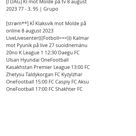
[I DAG] KÍ mot Molde på tv 8 august 
2023 77 - 3. 95 | Grupo
[strøm**] KÍ Klaksvík mot Molde på 
online 8 august 2023 
LiveLivesenter(((Fotboll===))) Kalmar 
mot Pyunik på live 27 suoidnemánu 
20no K League 1 12:30 Daegu FC 
Ulsan Hyundai OneFootball 
Kasakhstan Premier League 13:00 FC 
Zhetysu Taldykorgan FC Kyzylzhar 
OneFootball 15:00 FC Caspiy FC Aksu 
OneFootball 17:00 FC Shakhter FC 
Atyrau OneFootball Leagues Cup 
02:00 1/16 de Final Chicago Fire 
América MLS Season Pass (Apple TV) 
02:00 1/16 de Final Columbus Crew 
Minnesota Utd.