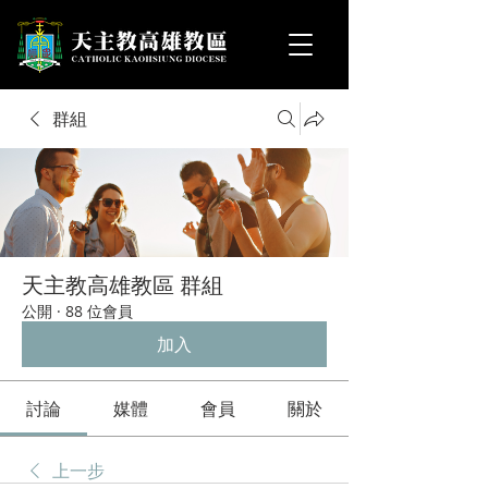
群組
天主教高雄教區 群組
公開
·
88 位會員
加入
討論
媒體
會員
關於
上一步