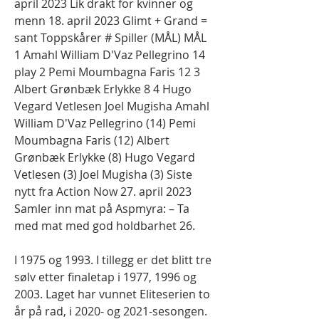
april 2023 Lik drakt for kvinner og 
menn 18. april 2023 Glimt + Grand = 
sant Toppskårer # Spiller (MÅL) MÅL 
1 Amahl William D'Vaz Pellegrino 14 
play 2 Pemi Moumbagna Faris 12 3 
Albert Grønbæk Erlykke 8 4 Hugo 
Vegard Vetlesen Joel Mugisha Amahl 
William D'Vaz Pellegrino (14) Pemi 
Moumbagna Faris (12) Albert 
Grønbæk Erlykke (8) Hugo Vegard 
Vetlesen (3) Joel Mugisha (3) Siste 
nytt fra Action Now 27. april 2023 
Samler inn mat på Aspmyra: – Ta 
med mat med god holdbarhet 26.
I 1975 og 1993. I tillegg er det blitt tre 
sølv etter finaletap i 1977, 1996 og 
2003. Laget har vunnet Eliteserien to 
år på rad, i 2020- og 2021-sesongen. 