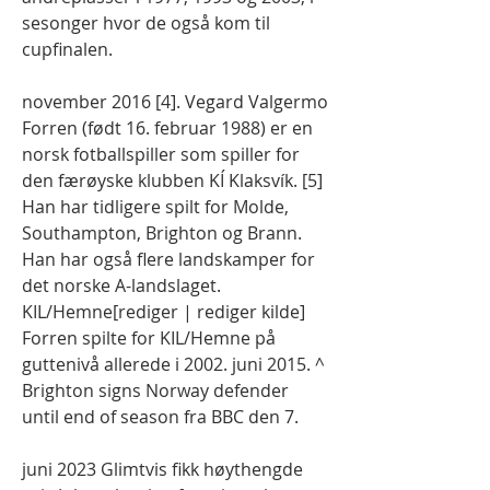
sesonger hvor de også kom til 
cupfinalen.
november 2016 [4]. Vegard Valgermo 
Forren (født 16. februar 1988) er en 
norsk fotballspiller som spiller for 
den færøyske klubben KÍ Klaksvík. [5] 
Han har tidligere spilt for Molde, 
Southampton, Brighton og Brann. 
Han har også flere landskamper for 
det norske A-landslaget. 
KIL/Hemne[rediger | rediger kilde] 
Forren spilte for KIL/Hemne på 
guttenivå allerede i 2002. juni 2015. ^ 
Brighton signs Norway defender 
until end of season fra BBC den 7.
juni 2023 Glimtvis fikk høythengde 