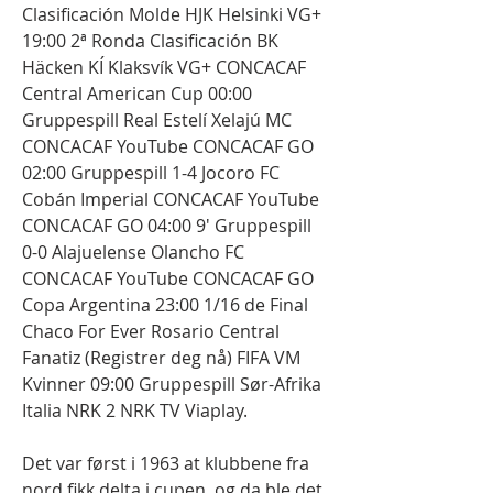
Clasificación Molde HJK Helsinki VG+ 
19:00 2ª Ronda Clasificación BK 
Häcken KÍ Klaksvík VG+ CONCACAF 
Central American Cup 00:00 
Gruppespill Real Estelí Xelajú MC 
CONCACAF YouTube CONCACAF GO 
02:00 Gruppespill 1-4 Jocoro FC 
Cobán Imperial CONCACAF YouTube 
CONCACAF GO 04:00 9' Gruppespill 
0-0 Alajuelense Olancho FC 
CONCACAF YouTube CONCACAF GO 
Copa Argentina 23:00 1/16 de Final 
Chaco For Ever Rosario Central 
Fanatiz (Registrer deg nå) FIFA VM 
Kvinner 09:00 Gruppespill Sør-Afrika 
Italia NRK 2 NRK TV Viaplay.
Det var først i 1963 at klubbene fra 
nord fikk delta i cupen, og da ble det 