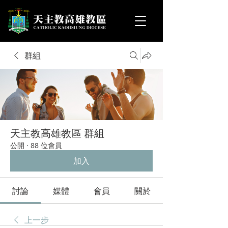
群組
天主教高雄教區 群組
公開
·
88 位會員
加入
討論
媒體
會員
關於
上一步