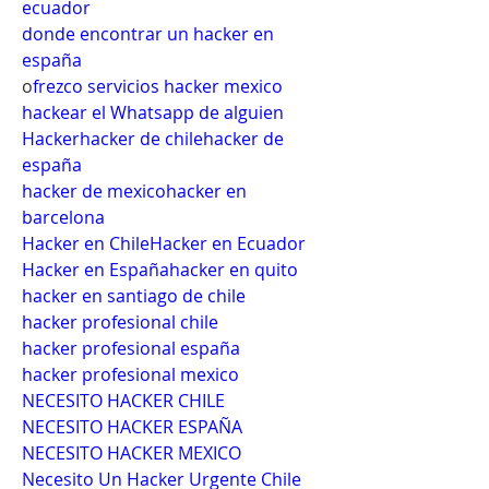
ecuador
donde encontrar un hacker en 
españa
o
frezco servicios hacker mexico
hackear el Whatsapp de alguien
Hacker
hacker de chile
hacker de 
españa
hacker de mexico
hacker en 
barcelona
Hacker en Chile
Hacker en Ecuador
Hacker en España
hacker en quito
hacker en santiago de chile
hacker profesional chile
hacker profesional españa
hacker profesional mexico
NECESITO HACKER CHILE
NECESITO HACKER ESPAÑA
NECESITO HACKER MEXICO
Necesito Un Hacker Urgente Chile