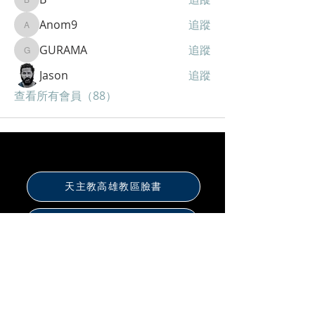
B
Anom9
追蹤
Anom9
GURAMA
追蹤
GURAMA
Jason
追蹤
查看所有會員（88）
天主教高雄教區臉書
真福山社福文教中心
聖化家庭福傳中心
保祿書局高雄店