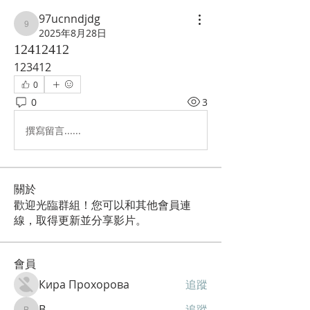
97ucnndjdg
97ucnndjdg
2025年8月28日
12412412
123412
0
0
3
撰寫留言......
關於
歡迎光臨群組！您可以和其他會員連
線，取得更新並分享影片。
會員
Кира Прохорова
追蹤
B
追蹤