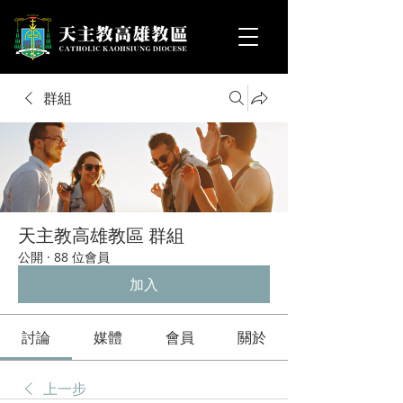
群組
天主教高雄教區 群組
公開
·
88 位會員
加入
討論
媒體
會員
關於
上一步