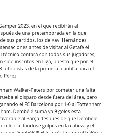
 Gamper 2023, en el que recibirán al 
espués de una pretemporada en la que 
e sus partidos, los de Xavi Hernández 
nsaciones antes de visitar al Getafe el 
l técnico contará con todos sus jugadores, 
 sido inscritos en Liga, puesto que por el 
utbolistas de la primera plantilla para el 
o Pérez.
tenham Walker-Peters por cometer una falta 
ueba el disparo desde fuera del área, pero 
 ganando el FC Barcelona por 1-0 al Tottenham 
enham, Dembélé suma ya 9 goles esta 
avorable al Barça después de que Dembélé 
o celebra dándose golpes en la cabeza y el 
azo de Dembélé!!! El francés le roba el balón a 