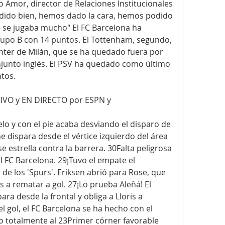
 Amor, director de Relaciones Institucionales 
dido bien, hemos dado la cara, hemos podido 
se jugaba mucho" El FC Barcelona ha 
po B con 14 puntos. El Tottenham, segundo, 
nter de Milán, que se ha quedado fuera por 
njunto inglés. El PSV ha quedado como último 
tos.
VIVO y EN DIRECTO por ESPN y
lo y con el pie acaba desviando el disparo de 
e dispara desde el vértice izquierdo del área 
e estrella contra la barrera. 30Falta peligrosa 
 FC Barcelona. 29¡Tuvo el empate el 
e los 'Spurs'. Eriksen abrió para Rose, que 
s a rematar a gol. 27¡Lo prueba Aleñá! El 
ra desde la frontal y obliga a Lloris a 
 gol, el FC Barcelona se ha hecho con el 
 totalmente al 23Primer córner favorable 