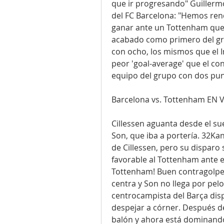
que ir progresando" Guillermo
del FC Barcelona: "Hemos ren
ganar ante un Tottenham que 
acabado como primero del gru
con ocho, los mismos que el I
peor 'goal-average' que el co
equipo del grupo con dos pun
Barcelona vs. Tottenham EN 
Cillessen aguanta desde el sue
Son, que iba a portería. 32Kan
de Cillessen, pero su disparo s
favorable al Tottenham ante el
Tottenham! Buen contragolpe d
centra y Son no llega por pelo
centrocampista del Barça dispa
despejar a córner. Después del
balón y ahora está dominando