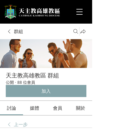
群組
天主教高雄教區 群組
公開
·
88 位會員
加入
討論
媒體
會員
關於
上一步