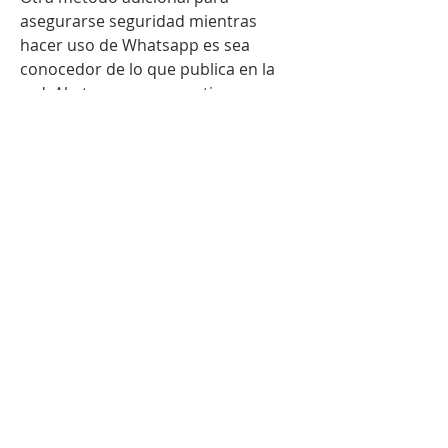
asegurarse seguridad mientras 
hacer uso de Whatsapp es sea 
conocedor de lo que publica en la 
red. Abstenerse compartir 
información personal información 
como la dirección de casa o el 
número de ponerse en contacto 
con, así como desconfíe de revelar 
delicados información sobre a su 
vida o finanzas. También, saber ese 
compañero en Whatsapp y también 
solo aceptar solicitudes de 
individuos que conoce y también 
fondo fiduciario . Si reconoce los 
amenazas así como toma las 
medidas preventivas adecuadas, 
puede hacer uso de Whatsapp sin 
poner en peligro su exclusiva 