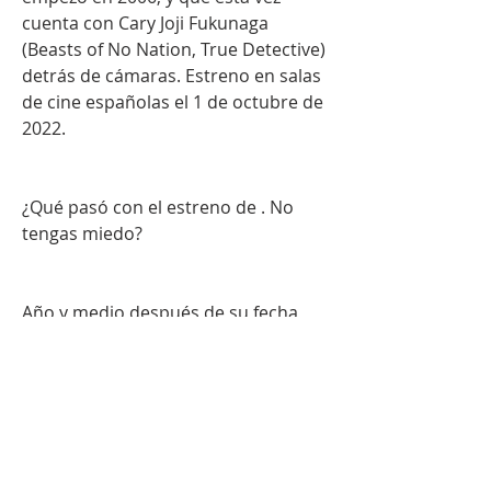
cuenta con Cary Joji Fukunaga 
(Beasts of No Nation, True Detective) 
detrás de cámaras. Estreno en salas 
de cine españolas el 1 de octubre de 
2022.
¿Qué pasó con el estreno de . No 
tengas miedo?
Año y medio después de su fecha 
prevista de estreno, que ha sido 
aplazado en varias ocasiones por la 
pandemia, llega por fin a los cines . 
No tengas miedo (No time to die), lo 
último de James Bond, una cinta que 
supone la despedida de Daniel Craig 