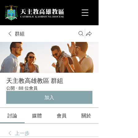
群組
天主教高雄教區 群組
公開
·
88 位會員
加入
討論
媒體
會員
關於
上一步