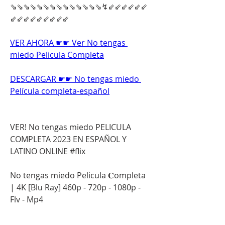
⇘⇘⇘⇘⇘⇘⇘⇘⇘⇘⇘⇘⇘⇘↯⇙⇙⇙⇙⇙⇙
⇙⇙⇙⇙⇙⇙⇙⇙⇙
VER AHORA ☛☛ Ver No tengas 
miedo Pelicula Completa
DESCARGAR ☛☛ No tengas miedo 
Película completa-español
VER! No tengas miedo PELICULA 
COMPLETA 2023 EN ESPAÑOL Y 
LATINO ONLINE #flix
No tengas miedo Pelicula 𝐂ompleta 
| 4K [Blu Ray] 460p - 720p - 1080p - 
Flv - Mp4