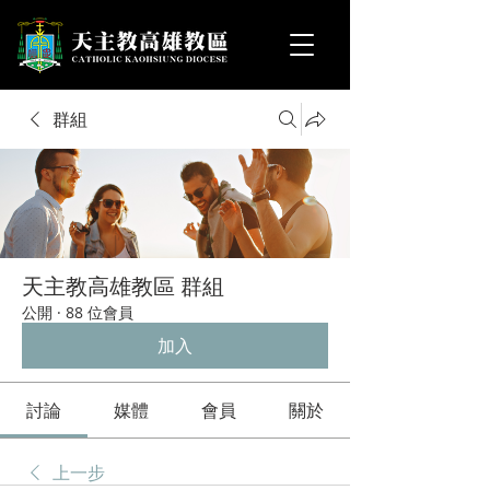
群組
天主教高雄教區 群組
公開
·
88 位會員
加入
討論
媒體
會員
關於
上一步