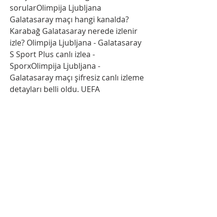
sorularOlimpija Ljubljana 
Galatasaray maçı hangi kanalda? 
Karabağ Galatasaray nerede izlenir 
izle? Olimpija Ljubljana - Galatasaray 
S Sport Plus canlı izlea - 
SporxOlimpija Ljubljana - 
Galatasaray maçı şifresiz canlı izleme 
detayları belli oldu. UEFA 
Şampiyonlar Ligi 2'nci Eleme Turu 
rövanş [[canlı**]] Olimpija Ljubljana 
Galatasaray canlı izle 8 AğusZalgiris 
Vilnius - Galatasaray maçı 25 
Temmuz Salı günü saat 19:00'da 
oyanancakGalatasaray - Zalgiris 
Vilnius canlı maç izle ZALGIRIS 
VILNIUS (Canlı yayın@@@) Olimpija 
Galatasaray canlı izle 8 Ağustos 
2Canlı maç izle Olimpija Ljubljana – 
Galatasaray maçı canlı izle, Olimpija 