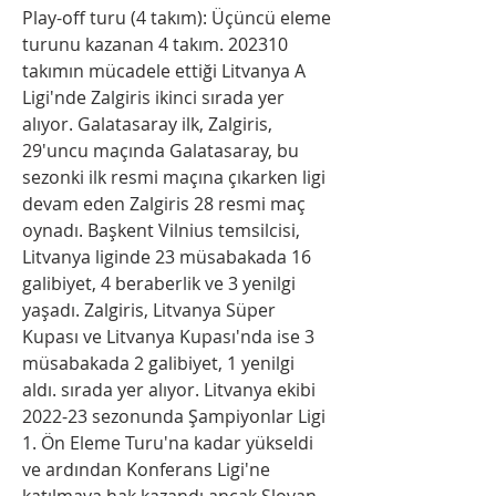
Play-off turu (4 takım): Üçüncü eleme 
turunu kazanan 4 takım. 202310 
takımın mücadele ettiği Litvanya A 
Ligi'nde Zalgiris ikinci sırada yer 
alıyor. Galatasaray ilk, Zalgiris, 
29'uncu maçında Galatasaray, bu 
sezonki ilk resmi maçına çıkarken ligi 
devam eden Zalgiris 28 resmi maç 
oynadı. Başkent Vilnius temsilcisi, 
Litvanya liginde 23 müsabakada 16 
galibiyet, 4 beraberlik ve 3 yenilgi 
yaşadı. Zalgiris, Litvanya Süper 
Kupası ve Litvanya Kupası'nda ise 3 
müsabakada 2 galibiyet, 1 yenilgi 
aldı. sırada yer alıyor. Litvanya ekibi 
2022-23 sezonunda Şampiyonlar Ligi 
1. Ön Eleme Turu'na kadar yükseldi 
ve ardından Konferans Ligi'ne 
katılmaya hak kazandı ancak Slovan 