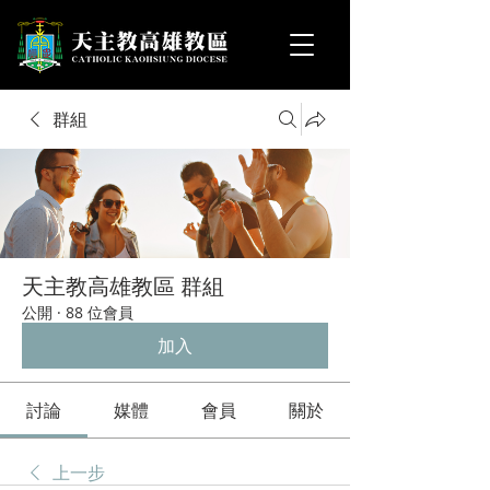
群組
天主教高雄教區 群組
公開
·
88 位會員
加入
討論
媒體
會員
關於
上一步