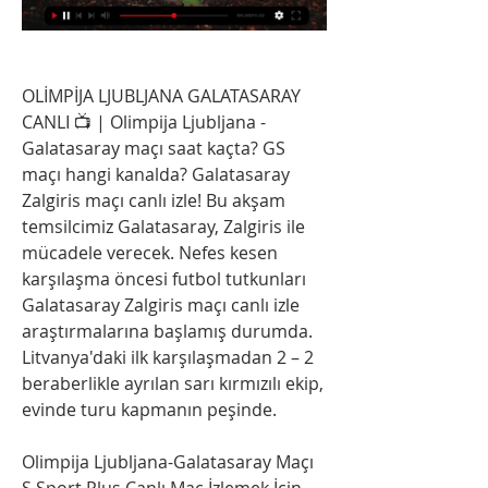
OLİMPİJA LJUBLJANA GALATASARAY 
CANLI 📺 | Olimpija Ljubljana - 
Galatasaray maçı saat kaçta? GS 
maçı hangi kanalda? Galatasaray 
Zalgiris maçı canlı izle! Bu akşam 
temsilcimiz Galatasaray, Zalgiris ile 
mücadele verecek. Nefes kesen 
karşılaşma öncesi futbol tutkunları 
Galatasaray Zalgiris maçı canlı izle 
araştırmalarına başlamış durumda. 
Litvanya'daki ilk karşılaşmadan 2 – 2 
beraberlikle ayrılan sarı kırmızılı ekip, 
evinde turu kapmanın peşinde.
Olimpija Ljubljana-Galatasaray Maçı 
S Sport Plus Canlı Maç İzlemek İçin 