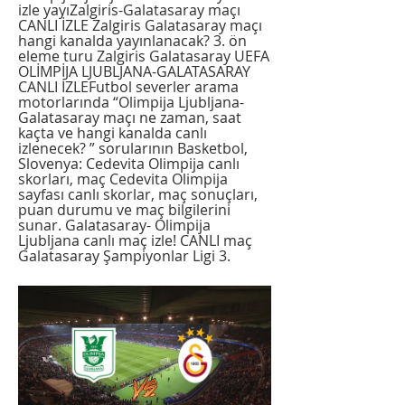
izle yayıZalgiris-Galatasaray maçı 
CANLI İZLE Zalgiris Galatasaray maçı 
hangi kanalda yayınlanacak? 3. ön 
eleme turu Zalgiris Galatasaray UEFA 
OLİMPİJA LJUBLJANA-GALATASARAY 
CANLI İZLEFutbol severler arama 
motorlarında “Olimpija Ljubljana-
Galatasaray maçı ne zaman, saat 
kaçta ve hangi kanalda canlı 
izlenecek? ” sorularının Basketbol, 
Slovenya: Cedevita Olimpija canlı 
skorları, maç Cedevita Olimpija 
sayfası canlı skorlar, maç sonuçları, 
puan durumu ve maç bilgilerini 
sunar. Galatasaray- Olimpija 
Ljubljana canlı maç izle! CANLI maç 
Galatasaray Şampiyonlar Ligi 3.