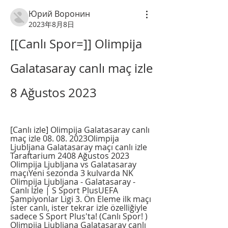
Юрий Воронин
2023年8月8日
[[Canlı Spor=]] Olimpija 
Galatasaray canlı maç izle 
8 Ağustos 2023
[Canlı izle] Olimpija Galatasaray canlı 
maç izle 08. 08. 2023Olimpija 
Ljubljana Galatasaray maçı canlı izle 
Taraftarium 2408 Ağustos 2023 
Olimpija Ljubljana vs Galatasaray 
maçıYeni sezonda 3 kulvarda NK 
Olimpija Ljubljana - Galatasaray - 
Canlı İzle | S Sport PlusUEFA 
Şampiyonlar Ligi 3. Ön Eleme ilk maçı 
ister canlı, ister tekrar izle özelliğiyle 
sadece S Sport Plus'ta! (Canlı Spor! ) 
Olimpija Ljubljana Galatasaray canlı 