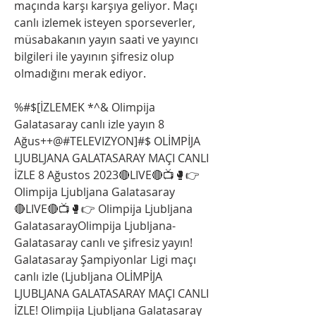
maçında karşı karşıya geliyor. Maçı 
canlı izlemek isteyen sporseverler, 
müsabakanın yayın saati ve yayıncı 
bilgileri ile yayının şifresiz olup 
olmadığını merak ediyor.
%#$[İZLEMEK *^& Olimpija 
Galatasaray canlı izle yayın 8 
Ağus++@#TELEVIZYON]#$ OLİMPİJA 
LJUBLJANA GALATASARAY MAÇI CANLI 
İZLE 8 Ağustos 2023🔴LIVE🔴📺🥊👉 
Olimpija Ljubljana Galatasaray 
🔴LIVE🔴📺🥊👉 Olimpija Ljubljana 
GalatasarayOlimpija Ljubljana-
Galatasaray canlı ve şifresiz yayın! 
Galatasaray Şampiyonlar Ligi maçı 
canlı izle (Ljubljana OLİMPİJA 
LJUBLJANA GALATASARAY MAÇI CANLI 
İZLE! Olimpija Ljubljana Galatasaray 