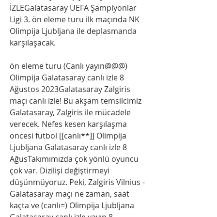
İZLEGalatasaray UEFA Şampiyonlar 
Ligi 3. ön eleme turu ilk maçında NK 
Olimpija Ljubljana ile deplasmanda 
karşılaşacak.
ön eleme turu (Canlı yayın@@@) 
Olimpija Galatasaray canlı izle 8 
Ağustos 2023Galatasaray Zalgiris 
maçı canlı izle! Bu akşam temsilcimiz 
Galatasaray, Zalgiris ile mücadele 
verecek. Nefes kesen karşılaşma 
öncesi futbol [[canlı**]] Olimpija 
Ljubljana Galatasaray canlı izle 8 
AğusTakımımızda çok yönlü oyuncu 
çok var. Dizilişi değiştirmeyi 
düşünmüyoruz. Peki, Zalgiris Vilnius - 
Galatasaray maçı ne zaman, saat 
kaçta ve (canlı=) Olimpija Ljubljana 
Galatasaray canlı izle yayın 8 