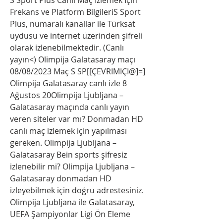
Frekans ve Platform BilgileriS Sport 
Plus, numaralı kanallar ile Türksat 
uydusu ve internet üzerinden şifreli 
olarak izlenebilmektedir. (Canlı 
yayın<) Olimpija Galatasaray maçı 
08/08/2023 Maç S SP[[ÇEVRIMIÇI@]=] 
Olimpija Galatasaray canlı izle 8 
Ağustos 20Olimpija Ljubljana – 
Galatasaray maçında canlı yayın 
veren siteler var mı? Donmadan HD 
canlı maç izlemek için yapılması 
gereken. Olimpija Ljubljana – 
Galatasaray Bein sports şifresiz 
izlenebilir mi? Olimpija Ljubljana – 
Galatasaray donmadan HD 
izleyebilmek için doğru adrestesiniz. 
Olimpija Ljubljana ile Galatasaray, 
UEFA Şampiyonlar Ligi Ön Eleme 