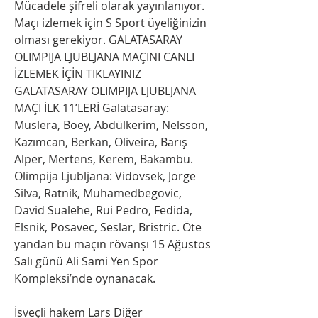
Mücadele şifreli olarak yayınlanıyor. 
Maçı izlemek için S Sport üyeliğinizin 
olması gerekiyor. GALATASARAY 
OLIMPIJA LJUBLJANA MAÇINI CANLI 
İZLEMEK İÇİN TIKLAYINIZ 
GALATASARAY OLIMPIJA LJUBLJANA 
MAÇI İLK 11’LERİ Galatasaray: 
Muslera, Boey, Abdülkerim, Nelsson, 
Kazımcan, Berkan, Oliveira, Barış 
Alper, Mertens, Kerem, Bakambu. 
Olimpija Ljubljana: Vidovsek, Jorge 
Silva, Ratnik, Muhamedbegovic, 
David Sualehe, Rui Pedro, Fedida, 
Elsnik, Posavec, Seslar, Bristric. Öte 
yandan bu maçın rövanşı 15 Ağustos 
Salı günü Ali Sami Yen Spor 
Kompleksi’nde oynanacak.
İsveçli hakem Lars Diğer 