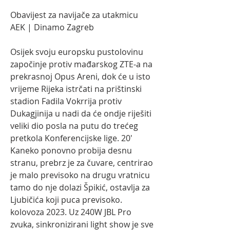
Obavijest za navijače za utakmicu 
AEK | Dinamo Zagreb
Osijek svoju europsku pustolovinu 
započinje protiv mađarskog ZTE-a na 
prekrasnoj Opus Areni, dok će u isto 
vrijeme Rijeka istrčati na prištinski 
stadion Fadila Vokrrija protiv 
Dukagjinija u nadi da će ondje riješiti 
veliki dio posla na putu do trećeg 
pretkola Konferencijske lige. 20' 
Kaneko ponovno probija desnu 
stranu, prebrz je za čuvare, centrirao 
je malo previsoko na drugu vratnicu 
tamo do nje dolazi Špikić, ostavlja za 
Ljubičića koji puca previsoko. 
kolovoza 2023. Uz 240W JBL Pro 
zvuka, sinkronizirani light show je sve 