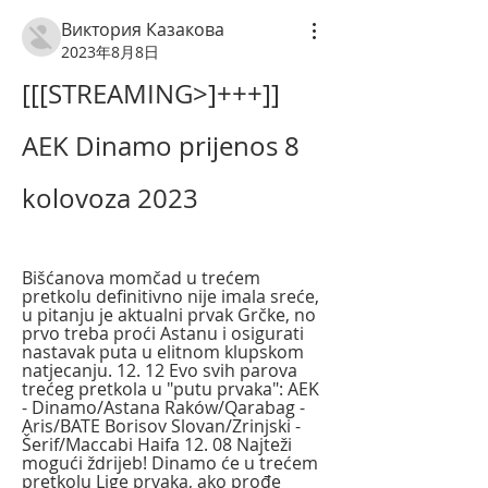
Виктория Казакова
2023年8月8日
[[[STREAMING>]+++]] 
AEK Dinamo prijenos 8 
kolovoza 2023
Bišćanova momčad u trećem 
pretkolu definitivno nije imala sreće, 
u pitanju je aktualni prvak Grčke, no 
prvo treba proći Astanu i osigurati 
nastavak puta u elitnom klupskom 
natjecanju. 12. 12 Evo svih parova 
trećeg pretkola u "putu prvaka": AEK 
- Dinamo/Astana Raków/Qarabag - 
Aris/BATE Borisov Slovan/Zrinjski - 
Šerif/Maccabi Haifa 12. 08 Najteži 
mogući ždrijeb! Dinamo će u trećem 
pretkolu Lige prvaka, ako prođe 