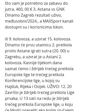
što vam je potrebno za zabavu do 
jutra. 460, 00 € 3. Astana vs GNK 
Dinamo Zagreb rezultati uživo, 
međusobni/2024., a MAXSport kanali 
dostupni su i korisnicima Iskon.
ili 9. kolovoza, a uzvrat 15. kolovoza. 
Dinamo će prvu utamicu 2. pretkola 
protiv Astane igrati sutra (20. 00) u 
Zagrebu, a uzvrat je u Astani 2. 
kolovoza. Kasnije tijekom dana 
saznat ćemo i ždrijeb trećeg pretkola 
Europske lige te trećeg pretkola 
Konferencijske lige, u kojoj su 
Hajduk, Rijeka i Osijek. UŽIVO: 12. 20 
Završio je ždrijeb trećeg pretkola Lige 
prvaka. U 13 sati na redu je ždrijeb 
trećeg pretkola Europske lige, u koju 
će Modri preseliti ako kojim slučajem 