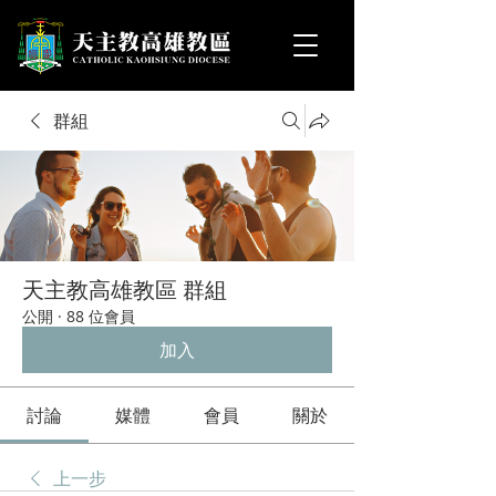
群組
天主教高雄教區 群組
公開
·
88 位會員
加入
討論
媒體
會員
關於
上一步