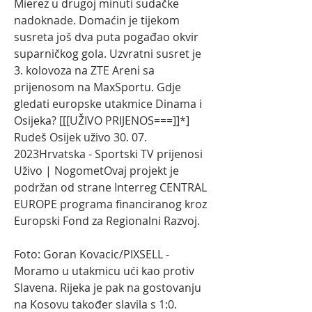
Mierez u drugoj minuti sudačke 
nadoknade. Domaćin je tijekom 
susreta još dva puta pogađao okvir 
suparničkog gola. Uzvratni susret je 
3. kolovoza na ZTE Areni sa 
prijenosom na MaxSportu. Gdje 
gledati europske utakmice Dinama i 
Osijeka? [[[UŽIVO PRIJENOS===]]*] 
Rudeš Osijek uživo 30. 07. 
2023Hrvatska - Sportski TV prijenosi 
Uživo | NogometOvaj projekt je 
podržan od strane Interreg CENTRAL 
EUROPE programa financiranog kroz 
Europski Fond za Regionalni Razvoj.
Foto: Goran Kovacic/PIXSELL - 
Moramo u utakmicu ući kao protiv 
Slavena. Rijeka je pak na gostovanju 
na Kosovu također slavila s 1:0. 