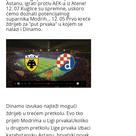
Astanu, igrati protiv AEK-a iz Atene! 
12. 07 Kuglice su spremne, uskoro 
ćemo doznati potencijalnog 
suparnika Modrih... 12. 05 Prvo kreće 
ždrijeb za "put prvaka" u kojem se 
nalazi i Dinamo.
Dinamo izvukao najteži mogući 
ždrijeb u trećem pretkolu. Evo tko 
prijeti Modrima u Ligi prvakaUkoliko 
u drugom pretkolu Lige prvaka izbaci 
kazahstansku Astanu, hrvatski prvak 