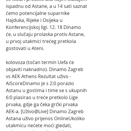
ispadnu od Astane, a u 14 sati saznat 
ćemo potencijalne suparnike 
Hajduka, Rijeke i Osijeka u 
Konferencijskoj ligi. 12. 18 Dinamo 
će, u slučaju prolaska protiv Astane, 
u prvoj utakmici trećeg pretkola 
gostovati u Ateni.
kolovoza (točan termin Uefa će 
objaviti naknadno). Dinamo Zagreb 
vs AEK Athens Rezultat uživo - 
AiScoreDinamo je s 2:0 porazio 
Astanu u gostima i time se s ukupnih 
6:0 plasirao u treće pretkolo Lige 
prvaka, gdje ga čeka grčki prvaka 
AEK-a. [Uživo@Live] Dinamo Zagreb 
Astana uživo prijenos OnlineUkoliko 
utakmicu nećete moći gledati, 