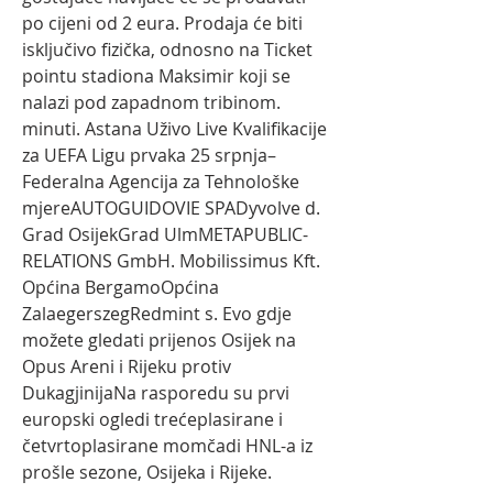
po cijeni od 2 eura. Prodaja će biti 
isključivo fizička, odnosno na Ticket 
pointu stadiona Maksimir koji se 
nalazi pod zapadnom tribinom. 
minuti. Astana Uživo Live Kvalifikacije 
za UEFA Ligu prvaka 25 srpnja– 
Federalna Agencija za Tehnološke 
mjereAUTOGUIDOVIE SPADyvolve d. 
Grad OsijekGrad UlmMETAPUBLIC-
RELATIONS GmbH. Mobilissimus Kft. 
Općina BergamoOpćina 
ZalaegerszegRedmint s. Evo gdje 
možete gledati prijenos Osijek na 
Opus Areni i Rijeku protiv 
DukagjinijaNa rasporedu su prvi 
europski ogledi trećeplasirane i 
četvrtoplasirane momčadi HNL-a iz 
prošle sezone, Osijeka i Rijeke.