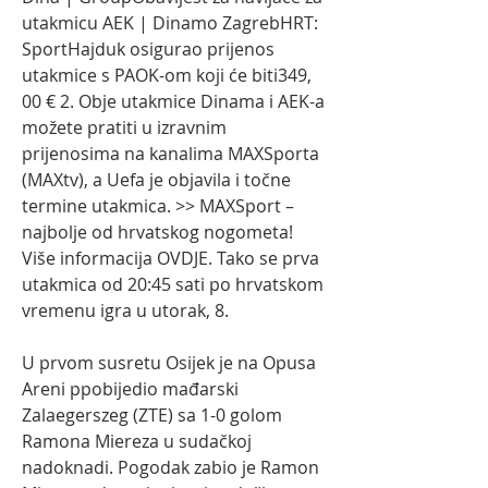
utakmicu AEK | Dinamo ZagrebHRT: 
SportHajduk osigurao prijenos 
utakmice s PAOK-om koji će biti349, 
00 € 2. Obje utakmice Dinama i AEK-a 
možete pratiti u izravnim 
prijenosima na kanalima MAXSporta 
(MAXtv), a Uefa je objavila i točne 
termine utakmica. >> MAXSport – 
najbolje od hrvatskog nogometa! 
Više informacija OVDJE. Tako se prva 
utakmica od 20:45 sati po hrvatskom 
vremenu igra u utorak, 8.
U prvom susretu Osijek je na Opusa 
Areni ppobijedio mađarski 
Zalaegerszeg (ZTE) sa 1-0 golom 
Ramona Miereza u sudačkoj 
nadoknadi. Pogodak zabio je Ramon 