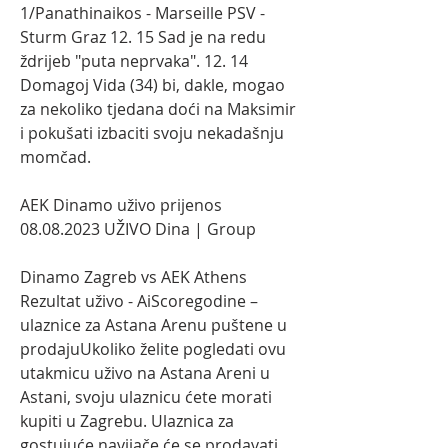
1/Panathinaikos - Marseille PSV - 
Sturm Graz 12. 15 Sad je na redu 
ždrijeb "puta neprvaka". 12. 14 
Domagoj Vida (34) bi, dakle, mogao 
za nekoliko tjedana doći na Maksimir 
i pokušati izbaciti svoju nekadašnju 
momčad.
AEK Dinamo uživo prijenos 
08.08.2023 UŽIVO Dina | Group
Dinamo Zagreb vs AEK Athens 
Rezultat uživo - AiScoregodine – 
ulaznice za Astana Arenu puštene u 
prodajuUkoliko želite pogledati ovu 
utakmicu uživo na Astana Areni u 
Astani, svoju ulaznicu ćete morati 
kupiti u Zagrebu. Ulaznica za 
gostujuće navijače će se prodavati 