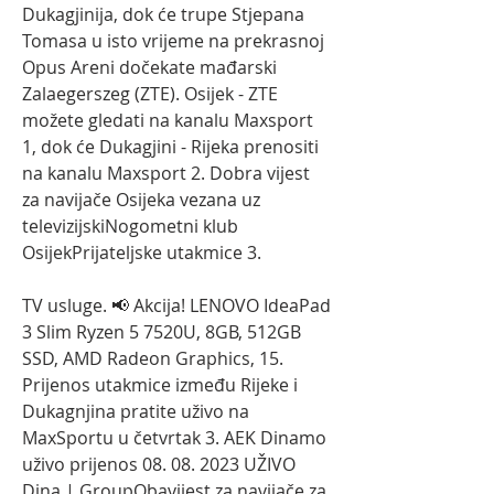
Dukagjinija, dok će trupe Stjepana 
Tomasa u isto vrijeme na prekrasnoj 
Opus Areni dočekate mađarski 
Zalaegerszeg (ZTE). Osijek - ZTE 
možete gledati na kanalu Maxsport 
1, dok će Dukagjini - Rijeka prenositi 
na kanalu Maxsport 2. Dobra vijest 
za navijače Osijeka vezana uz 
televizijskiNogometni klub 
OsijekPrijateljske utakmice 3.
TV usluge. 📢 Akcija! LENOVO IdeaPad 
3 Slim Ryzen 5 7520U, 8GB, 512GB 
SSD, AMD Radeon Graphics, 15. 
Prijenos utakmice između Rijeke i 
Dukagnjina pratite uživo na 
MaxSportu u četvrtak 3. AEK Dinamo 
uživo prijenos 08. 08. 2023 UŽIVO 
Dina | GroupObavijest za navijače za 