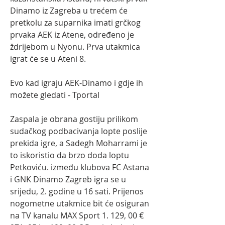
Dinamo iz Zagreba u trećem će 
pretkolu za suparnika imati grčkog 
prvaka AEK iz Atene, određeno je 
ždrijebom u Nyonu. Prva utakmica 
igrat će se u Ateni 8.
Evo kad igraju AEK-Dinamo i gdje ih 
možete gledati - Tportal
Zaspala je obrana gostiju prilikom 
sudačkog podbacivanja lopte poslije 
prekida igre, a Sadegh Moharrami je 
to iskoristio da brzo doda loptu 
Petkoviću. između klubova FC Astana 
i GNK Dinamo Zagreb igra se u 
srijedu, 2. godine u 16 sati. Prijenos 
nogometne utakmice bit će osiguran 
na TV kanalu MAX Sport 1. 129, 00 € 