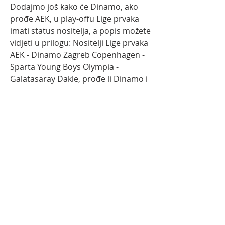
Dodajmo još kako će Dinamo, ako 
prođe AEK, u play-offu Lige prvaka 
imati status nositelja, a popis možete 
vidjeti u prilogu: Nositelji Lige prvaka 
AEK - Dinamo Zagreb Copenhagen - 
Sparta Young Boys Olympia - 
Galatasaray Dakle, prođe li Dinamo i 
zahtjevnog grčkog suparnika u play-
offu će biti nositelj. Kol 18:15 Dinamo 
Zagreb U19 - Monaco U19 5.
Kol 18:15 Dinamo Zagreb U19 - 
Udinese U19 4. hr - Tekstualni 
prijenos utakmice Osijek - 
Facebook((Na liniji<<)) AEK 
Lokomotiva uživo gledati 4 srpnja 
2023 PVečeras Dinamo od osam, a 
Zrinjski od devet sati igrajuNogomet 
uživo: Gdje gledati live stream ili TV 