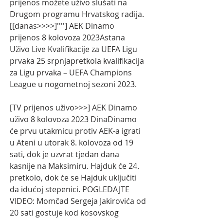
prijenos možete uživo slušati na 
Drugom programu Hrvatskog radija. 
[[danas>>>>]''''] AEK Dinamo 
prijenos 8 kolovoza 2023Astana 
Uživo Live Kvalifikacije za UEFA Ligu 
prvaka 25 srpnjapretkola kvalifikacija 
za Ligu prvaka – UEFA Champions 
League u nogometnoj sezoni 2023.
[TV prijenos uživo>>>] AEK Dinamo 
uživo 8 kolovoza 2023 DinaDinamo 
će prvu utakmicu protiv AEK-a igrati 
u Ateni u utorak 8. kolovoza od 19 
sati, dok je uzvrat tjedan dana 
kasnije na Maksimiru. Hajduk će 24. 
pretkolo, dok će se Hajduk uključiti 
da idućoj stepenici. POGLEDAJTE 
VIDEO: Momčad Sergeja Jakirovića od 
20 sati gostuje kod kosovskog 