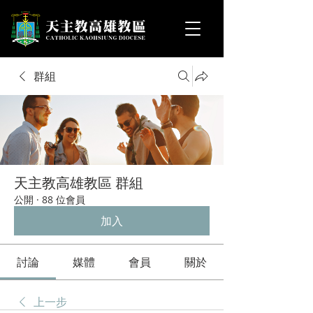
群組
天主教高雄教區 群組
公開
·
88 位會員
加入
討論
媒體
會員
關於
上一步