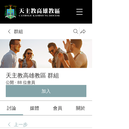
群組
天主教高雄教區 群組
公開
·
88 位會員
加入
討論
媒體
會員
關於
上一步