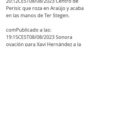
20:12CEST08/08/2023 Centro de 
Perisic que roza en Araújo y acaba 
en las manos de Ter Stegen.
comPublicado a las: 
19:15CEST08/08/2023 Sonora 
ovación para Xavi Hernández a la 
hora de ser mencionado por la 
megafonía y saltar al césped. 
comPublicado a las: 
19:15CEST08/08/2023 Comienza el 
acto de presentación del Trofeo Joan 
Gamper. Los primeros en ingresar al 
terreno de juego son los miembros 
del staff del Barcelona. 
comPublicado a las: 
19:13CEST08/08/2023 ONCE DEL 
BARCELONATer Stegen; Koundé, 
Araújo, Eric García, Balde; Pedri, 