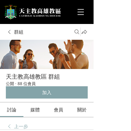
群組
天主教高雄教區 群組
公開
·
88 位會員
加入
討論
媒體
會員
關於
上一步