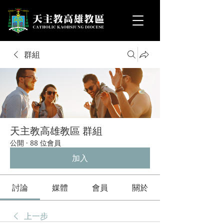
群組
天主教高雄教區 群組
公開
·
88 位會員
加入
討論
媒體
會員
關於
上一步