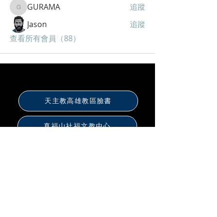
GURAMA
追蹤
GURAMA
Jason
追蹤
查看所有會員（88）
天主教高雄教區臉書
真福山社福文教中心
聖化家庭福傳中心
保祿書局高雄店
天主教台灣青年日