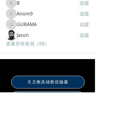
B
追蹤
B
Anom9
追蹤
Anom9
GURAMA
追蹤
GURAMA
Jason
追蹤
查看所有會員（88）
天主教高雄教區臉書
真福山社福文教中心
聖化家庭福傳中心
保祿書局高雄店