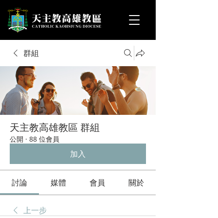
群組
天主教高雄教區 群組
公開
·
88 位會員
加入
討論
媒體
會員
關於
上一步