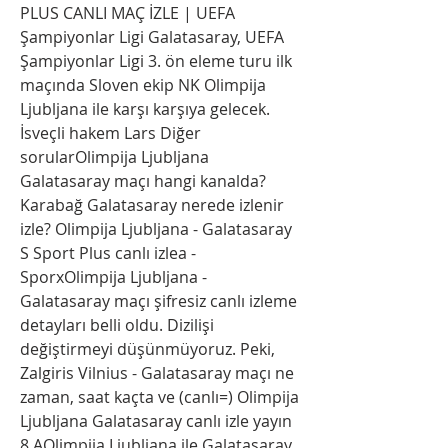
PLUS CANLI MAÇ İZLE | UEFA 
Şampiyonlar Ligi Galatasaray, UEFA 
Şampiyonlar Ligi 3. ön eleme turu ilk 
maçında Sloven ekip NK Olimpija 
Ljubljana ile karşı karşıya gelecek. 
İsveçli hakem Lars Diğer 
sorularOlimpija Ljubljana 
Galatasaray maçı hangi kanalda? 
Karabağ Galatasaray nerede izlenir 
izle? Olimpija Ljubljana - Galatasaray 
S Sport Plus canlı izlea - 
SporxOlimpija Ljubljana - 
Galatasaray maçı şifresiz canlı izleme 
detayları belli oldu. Dizilişi 
değiştirmeyi düşünmüyoruz. Peki, 
Zalgiris Vilnius - Galatasaray maçı ne 
zaman, saat kaçta ve (canlı=) Olimpija 
Ljubljana Galatasaray canlı izle yayın 
8 AOlimpija Ljubljana ile Galatasaray 