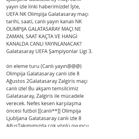
yayın izle linki haberimizde! İşte, 
UEFA NK Olimpija Galatasaray maçı 
tarihi, saati, canlı yayın kanalı NK 
OLIMPIJA GALATASARAY MAÇI NE 
ZAMAN, SAAT KAÇTA VE HANGİ 
KANALDA CANLI YAYINLANACAK? 
Galatasaray UEFA Şampiyonlar Ligi 3.
ön eleme turu (Canlı yayın@@@) 
Olimpija Galatasaray canlı izle 8 
Ağustos 2Galatasaray Zalgiris maçı 
canlı izle! Bu akşam temsilcimiz 
Galatasaray, Zalgiris ile mücadele 
verecek. Nefes kesen karşılaşma 
öncesi futbol [[canlı**]] Olimpija 
Ljubljana Galatasaray canlı izle 8 
AğusTakımımızda çok yönlü oyuncu 
çok var. Anlık Skor I Olimpija 