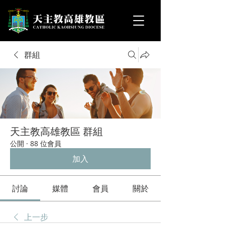
群組
天主教高雄教區 群組
公開
·
88 位會員
加入
討論
媒體
會員
關於
上一步