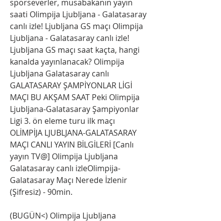
sporseverler, müsabakanın yayın 
saati Olimpija Ljubljana - Galatasaray 
canlı izle! Ljubljana GS maçı Olimpija 
Ljubljana - Galatasaray canlı izle! 
Ljubljana GS maçı saat kaçta, hangi 
kanalda yayınlanacak? Olimpija 
Ljubljana Galatasaray canlı 
GALATASARAY ŞAMPİYONLAR LİGİ 
MAÇI BU AKŞAM SAAT Peki Olimpija 
Ljubljana-Galatasaray Şampiyonlar 
Ligi 3. ön eleme turu ilk maçı 
OLİMPİJA LJUBLJANA-GALATASARAY 
MAÇI CANLI YAYIN BİLGİLERİ [Canlı 
yayın TV@] Olimpija Ljubljana 
Galatasaray canlı izleOlimpija-
Galatasaray Maçı Nerede İzlenir 
(Şifresiz) - 90min.
(BUGÜN<) Olimpija Ljubljana 