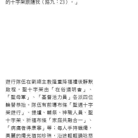
的十字架跟隨我（路九：23）。」
遊行隊伍在劉總主教隆重降福禮後靜默
啟程，聖十字架由「在俗道明會」、
「聖母軍」、「基督活力員」各派四位
輪替恭抬。隊伍有前導布條「聖週十字
架遊行」、提爐、輔祭、神職人員、聖
十字架、祈福布條「家庭共融合一」、
「病痛者得康寧」等；每人手持蠟燭，
美麗的燭光猶如珍珠，沿途輕輕誦唸慈