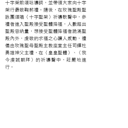
十字架前頌唸禱詞，並帶領大家向十字
架行最敬鞠躬禮。隨後，在玫瑰聖殿聖
詠團頌唱〈十字聖架〉祈禱歌聲中，參
禮者進入聖殿接受聖體降福，人數超出
聖殿容納量，想接受聖體降福者跪滿聖
殿內外，虔敬的求福之心讓人感動，禮
儀由玫瑰聖母聖殿主教座堂主任司鐸杜
勇雄神父主禮，在〈皇皇聖體〉、〈我
今虔誠朝拜〉的祈禱聲中，莊嚴地進
行。