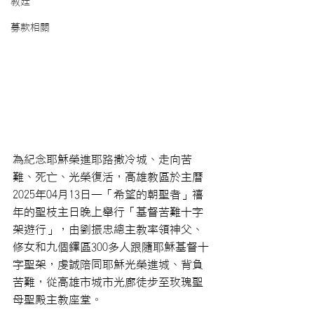
教廷
募款相關
為紀念耶穌榮進耶路撒冷城、走向苦
難、死亡、光榮復活，高雄教區於主曆
2025年04月13日—「希望的朝聖者」禧
年的聖枝主日晚上舉行「基督苦難十字
架遊行」，由劉振忠總主教率領神父、
修女和九個鐸區300多人跟隨耶穌基督十
字聖架，虔誠陪同耶穌光榮進城、背負
苦難，從高雄市城市光廊徒步至玫瑰聖
母聖殿主教座堂。