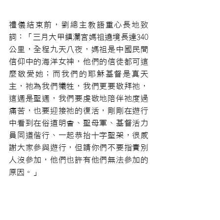
禮儀結束前，劉總主教語重心長地致
詞：「三月大甲鎮瀾宮媽祖遶境長達340
公里，全程九天八夜，媽祖是
中國民間
信仰
中的海洋女神，他們的信徒都可這
麼敬愛她；而我們的耶穌基督是真天
主，祂為我們犧牲，我們更要敬拜祂，
這週是聖週，我們要虔敬地陪伴祂度過
痛苦，也要迎接祂的復活，剛剛在遊行
中看到在俗道明會、聖母軍、基督活力
員同道偕行、一起恭抬十字聖架，很感
謝大家參與遊行，但請你們不要指責別
人沒參加，他們也許有他們無法參加的
原因。」