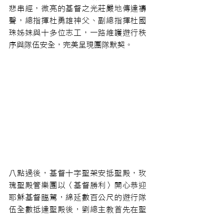
悲串經，微亮的基督之光莊嚴地傳達禱
聲，總指揮杜勇雄神父、副總指揮杜國
珠姊妹與十多位志工，一路維護遊行秩
序與隊伍安全，完美呈現團隊默契。
八點過後，基督十字聖架安抵聖殿，玫
瑰聖殿管樂團以〈基督勝利〉開心恭迎
耶穌基督臨駕，綿延數百公尺的遊行隊
伍全數抵達聖殿後，劉總主教首先在聖