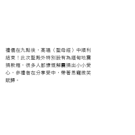
禮儀在九點後，高唱〈聖母經〉中順利
結束！此次聖殿外特別設有為緬甸地震
捐款箱，很多人都慷慨解囊捐出小小愛
心，參禮者在分享愛中，帶著恩寵微笑
賦歸。 
(文 曾婉玲/圖 潘志鵬)
最新消息
2025禧年-希望的朝聖者