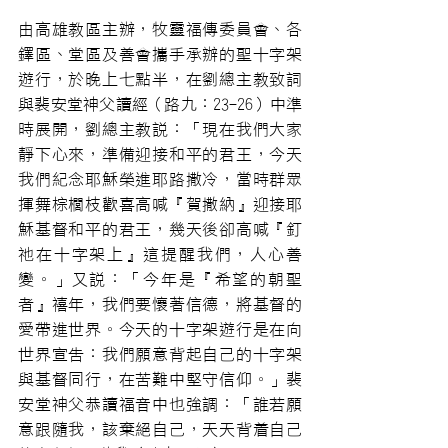
由高雄教區主辦，牧靈福傳委員會、各
鐸區、堂區及善會攜手承辦的聖十字架
遊行，於晚上七點半，在劉總主教致詞
與裴安堂神父讀經（路九：23-26）中準
時展開，劉總主教說：「現在我們大家
靜下心來，準備迎接和平的君王，今天
我們紀念耶穌榮進耶路撒冷，當時群眾
揮舞棕櫚枝歡喜高喊『賀撒納』迎接耶
穌基督和平的君王，幾天後卻高喊『釘
祂在十字架上』這提醒我們，人心善
變。」又說：「今年是『希望的朝聖
者』禧年，我們要懷著信德，將基督的
愛帶進世界。今天的十字架遊行是在向
世界宣告：我們願意背起自己的十字架
與基督同行，在苦難中堅守信仰。」裴
安堂神父恭讀福音中也強調：「誰若願
意跟隨我，該棄絕自己，天天背着自己