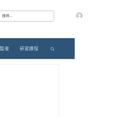
會員登入
教 廷
奉獻樂捐
檔案下載
聯絡我們
朝聖者
研習課程