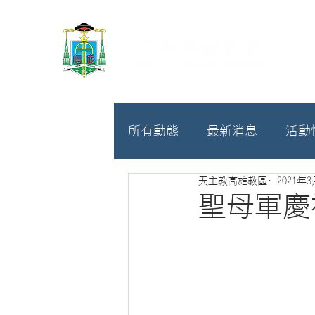
所有動態
最新消息
活動
天主教高雄教區
2021年
教廷
募款相關
聖母軍慶