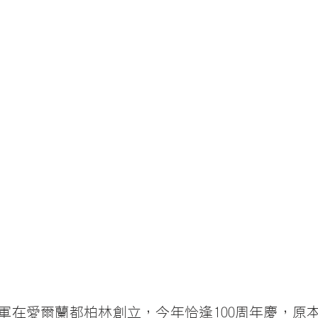
聖母軍在愛爾蘭都柏林創立，今年恰逢100周年慶，原