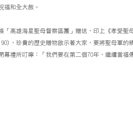
祝福和全大赦。
條「高雄海星聖母督察區團」贈送，印上《孝愛聖母
0×90)，珍貴的歷史贈物啟示著大家，要將聖母軍的
閉幕禮所叮嚀：「我們要在第二個70年，繼續當福