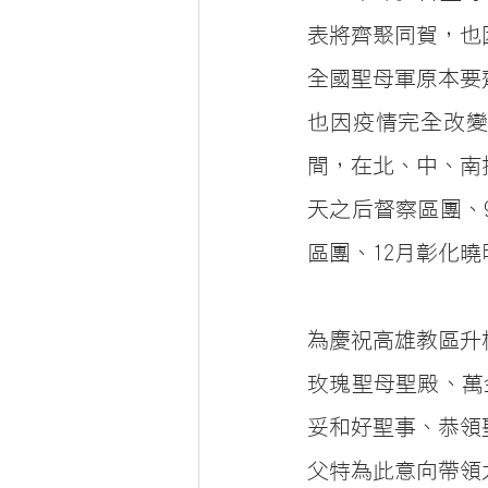
表將齊聚同賀，也因
全國聖母軍原本要
也因疫情完全改變
間，在北、中、南
天之后督察區團、
區團、12月彰化曉
為慶祝高雄教區升格6
玫瑰聖母聖殿、萬
妥和好聖事、恭領
父特為此意向帶領