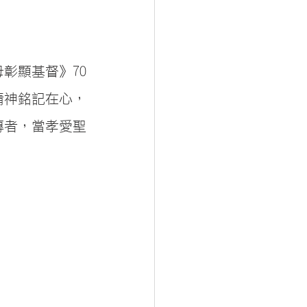
彰顯基督》70
精神銘記在心，
傳者，當孝愛聖