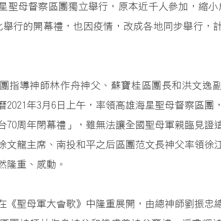
星聖母督察區團獨立舉行，原本近千人參加，縮小成
台北舉行的開幕禮，也因疫情，改成各地同步舉行，
團指導神師林作舟神父、蘇寶桂區團長和洪文逸
曆2021年3月6日上午，率領高雄海星聖母督察區團
台70周年閉幕禮」，雖無法讓全國聖母軍親臨見證
徐文龍主席、南投和平之后區團范文長神父率領徐江
然隆重、感動。
在《聖母軍大會歌》中隆重展開，由總神師劉振忠