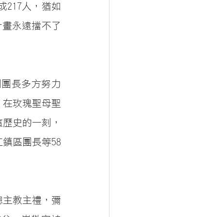
217人，猶如
計畫永遠擋不了
副團長多方努力
，在玫瑰聖母聖
這歷史的一刻，
鎮區團長等58
總主教主禮，彌