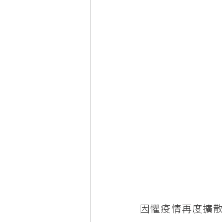
因懼疫情再度擴散