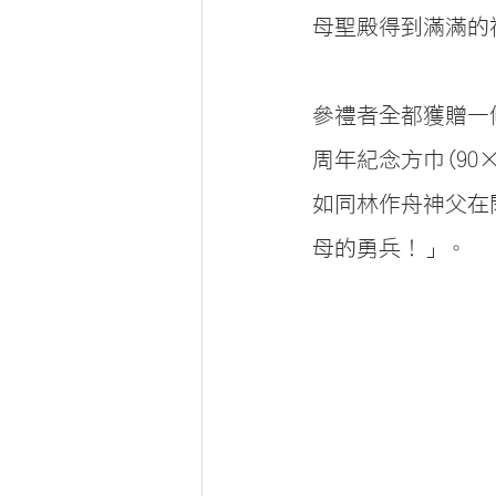
母聖殿得到滿滿的
參禮者全都獲贈一
周年紀念方巾(9
如同林作舟神父在
母的勇兵！」。 