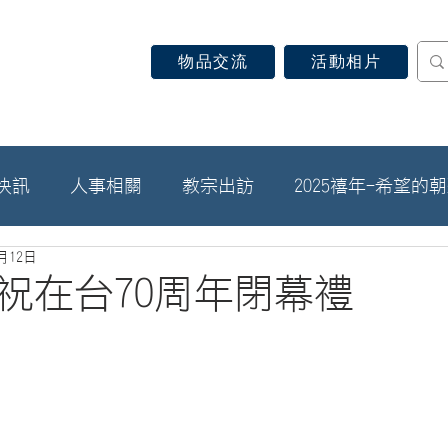
物品交流
活動相片
認識天主教
信仰見證
關於教區
最新消息
快訊
人事相關
教宗出訪
2025禧年-希望的
3月12日
祝在台70周年閉幕禮