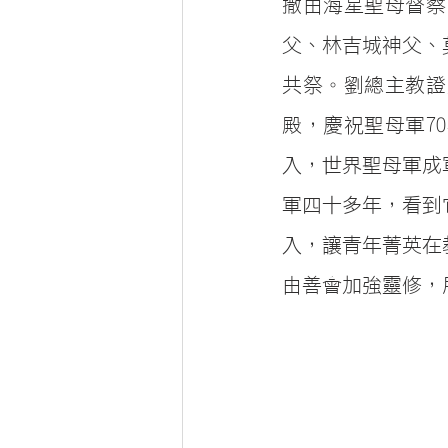
撒由海星聖母督察
父、林吉城神父、
共祭。劉總主教證
殿，慶祝聖母軍7
入，世界聖母軍成
軍四十多年，看到
入，讓青年菁英在
由善會加強靈修，