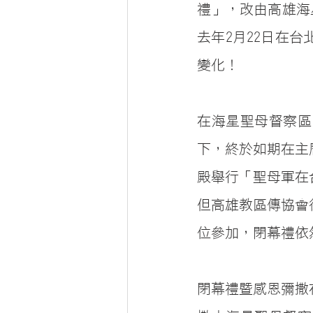
禮」，改由高雄海
去年2月22日在
變化！
在海星聖母督察區
下，終於如期在主
殿舉行「聖母軍在
但高雄教區傳協會
位參加，閉幕禮依
閉幕禮暨感恩彌撒