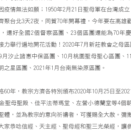
疫情無法如願；1950年2月21日聖母軍在台灣成立
齊聚台北3天2夜，同賀70年開幕禮，今年要在高雄歡
，還好全國2個督察區團、23個區團還能為70年
接力舉行遍地開花活動！2020年7月新莊教會之母區
9月汐止諸惠中保區團、10月桃園聖母聖心區團、1
明之星區團、2021年1月台南無染原區團。
0年，教宗方濟各特別頒布2020年10月25日至2021
金聖母聖殿、佳平法蒂瑪堂、左營小德蘭堂等4個
聖體，並為教宗的意向祈禱者，可獲賜全大赦。彌
大家恭唸信經、天主經、聖母經和聖三光榮經，讓