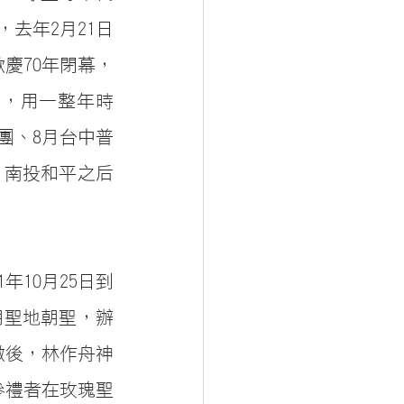
，去年2月21日
慶70年閉幕，
慶，用一整年時
團、8月台中普
1南投和平之后
年10月25日到
朝聖地朝聖，辦
撒後，林作舟神
參禮者在玫瑰聖