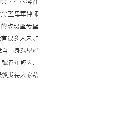
神父、崔敬容神
父等聖母軍神師
一的玫瑰聖母聖
還有很多人未加
我自己身為聖母
、號召年輕人加
最後期待大家藉