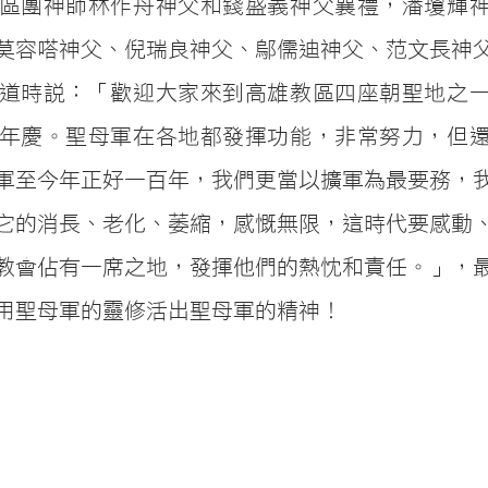
區團神師林作舟神父和錢盛義神父襄禮，潘瓊輝
莫容嗒神父、倪瑞良神父、鄔儒迪神父、范文長神
道時說：「歡迎大家來到高雄教區四座朝聖地之
0年慶。聖母軍在各地都發揮功能，非常努力，但
軍至今年正好一百年，我們更當以擴軍為最要務，
它的消長、老化、萎縮，感慨無限，這時代要感動
教會佔有一席之地，發揮他們的熱忱和責任。」，
用聖母軍的靈修活出聖母軍的精神！