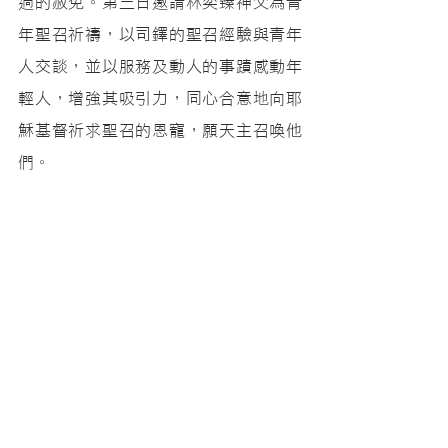
過的赦免。第三日邀請林奕臻神父為青
年聖召祈禱，以司鐸的聖召經驗與青年
人交談，並以服務及動人的事蹟感動年
輕人，增強其吸引力，同心合意地向耶
穌基督祈求聖召的恩寵，願天主召喚他
們。