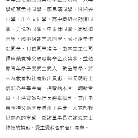
學組蔡孟芸同學、廖思晴同學、洪湘婷
同學、朱立文同學，高中職組林劭謙同
學、方悅瑜同學、申秉秝同學、高凱柏
同學，國中組謝宗恩同學，國小組辛侑
庭同學，10位同學獲得。由本堂主任司
鐸申榮賓神父頒發獎學金及獎狀，並勉
勵青年學子要愛主愛人，敦品勵學，將
來為教會和社會做出貢獻。洪元明爵士
信託公益基金會，捐贈給本堂一輛新堂
車，由洪育誠執行長將車鑰匙，交由申
榮賓神父為堂慶增添了喜慶，大家都報
以熱烈的掌聲，感謝董事長洪謝鳳女士
慷慨的捐獻，愛主愛教會的善行義舉。