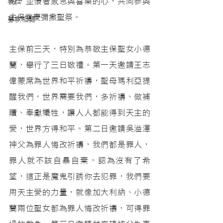
殿，並懷著感恩與喜樂的心，共同參與
教廷
主保堂慶彌撒聖祭。
募款相關
主保前三天，特別為恭敬主保聖女小德
蘭，舉行了三日敬禮。第一天邀請王志
偉蒙席為世界和平祈禱，聖母瑪利亞提
醒我們，世界需要我們，多祈禱、做補
贖、奉獻犧牲，讓人人都能得到天主的
愛，世界方得和平。第二日邀請吳溢澤
神父為罪人悔改祈禱，我們都是罪人，
罪人就不該自暴自棄，認為沒有了希
望，這正是魔鬼引誘你去犯罪，我們要
用天主愛的力量，就像加大利納、小德
蘭兩位聖女都為罪人悔改祈禱，可得罪