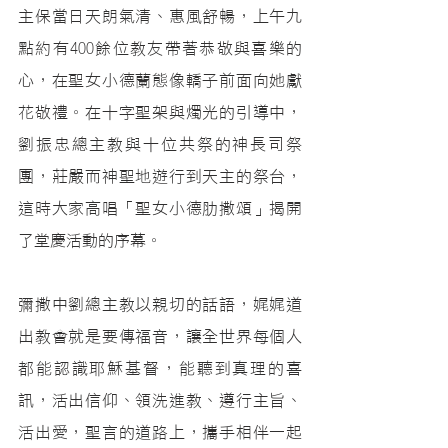
主保當日天朗氣清、惠風舒暢，上午九
點約有400餘位教友帶著恭敬與喜樂的
心，在聖女小德蘭態像轎子前面向她獻
花敬禮。在十字聖架與燭光的引導中，
劉振忠總主教與十位共祭的神長司祭
團，莊嚴而神聖地遊行到天主的祭台，
這時大家高唱「聖女小德肋撒頌」揭開
了堂慶活動的序幕。
彌撒中劉總主教以親切的話語，娓娓道
出教會就是要傳福音，讓全世界每個人
都能認識耶穌基督，能聽到真理的喜
訊，活出信仰、領洗進教、遵行主旨、
活出愛，聖言的道路上，攜手相伴一起