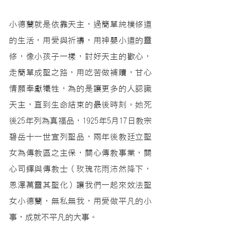
小德蘭就是依靠天主，過簡單純樸修道
的生活，用愛與祈禱，用神嬰小道的靈
修，像小孩子一樣，討好天主的歡心，
走簡單成聖之路，用吃苦做補贖，甘心
情願奉獻犧牲，為的是讓更多的人認識
天主，直到生命結束的最後時刻。她死
後25年列為真福品，1925年5月17日教宗
碧岳十一世宣列聖品，兩年後教廷立聖
女為傳教區之主保，關心傳教事業，關
心司鐸與傳教士（玫瑰花雨沛然降下，
恩澤萬靈其聖化）讓我們一起來效法聖
女小德蘭，無私無我，用愛做平凡的小
事，成就不平凡的大事。