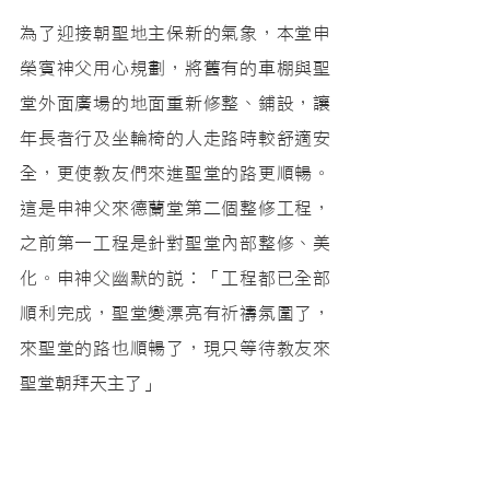
為了迎接朝聖地主保新的氣象，本堂申
榮賓神父用心規劃，將舊有的車棚與聖
堂外面廣場的地面重新修整、鋪設，讓
年長者行及坐輪椅的人走路時較舒適安
全，更使教友們來進聖堂的路更順暢。
這是申神父來德蘭堂第二個整修工程，
之前第一工程是針對聖堂內部整修、美
化。申神父幽默的說︰「工程都已全部
順利完成，聖堂變漂亮有祈禱氛圍了，
來聖堂的路也順暢了，現只等待教友來
聖堂朝拜天主了」