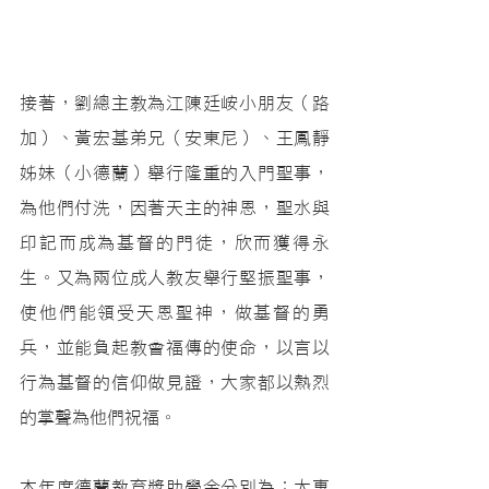
接著，劉總主教為江陳廷峖小朋友（路
加）、黃宏基弟兄（安東尼）、王鳳靜
姊妹（小德蘭）舉行隆重的入門聖事，
為他們付洗，因著天主的神恩，聖水與
印記而成為基督的門徒，欣而獲得永
生。又為兩位成人教友舉行堅振聖事，
使他們能領受天恩聖神，做基督的勇
兵，並能負起教會福傳的使命，以言以
行為基督的信仰做見證，大家都以熱烈
的掌聲為他們祝福。
本年度德蘭教育獎助學金分別為：大專