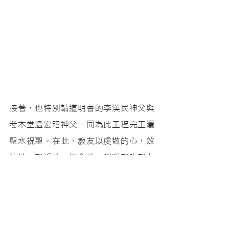
接著，也特別請道明會的李漢民神父與
老本堂溫宏昭神父一同為此工程完工灑
聖水祝聖。在此，教友以虔敬的心，效
法她、親近她、懷念她，列隊親吻聖女
小德蘭的聖髑，並由劉總主教帶領大家
恭誦「求聖女嬰孩耶穌小德肋撒為傳教
區之禱文」。劉總主教特別提到︰「我
們高雄教區有四處朝聖地，玫瑰聖母聖