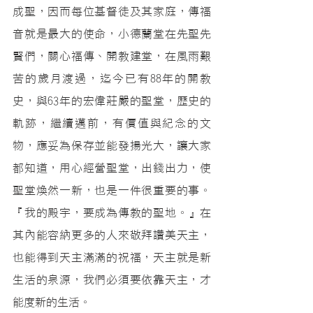
成聖，因而每位基督徒及其家庭，傳福
音就是最大的使命，小德蘭堂在先聖先
賢們，關心福傳、開教建堂，在風雨艱
苦的歲月渡過，迄今已有88年的開教
史，與63年的宏偉莊嚴的聖堂，歷史的
軌跡，繼續邁前，有價值與紀念的文
物，應妥為保存並能發揚光大，讓大家
都知道，用心經營聖堂，出錢出力，使
聖堂煥然一新，也是一件很重要的事。
『我的殿宇，要成為傳教的聖地。』在
其內能容納更多的人來敬拜讚美天主，
也能得到天主滿滿的祝福，天主就是新
生活的泉源，我們必須要依靠天主，才
能度新的生活。