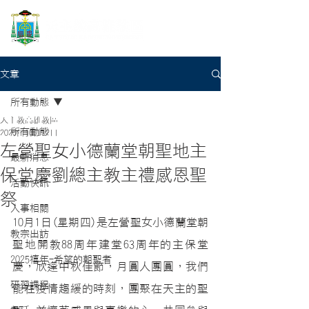
文章
所有動態
天主教高雄教區
所有動態
2020年10月12日
左營聖女小德蘭堂朝聖地主
最新消息
保堂慶劉總主教主禮感恩聖
活動快訊
祭
人事相關
10月1日(星期四)是左營聖女小德蘭堂朝
教宗出訪
聖地開教88周年建堂63周年的主保堂
2025禧年-希望的朝聖者
慶，欣逢中秋佳節，月圓人團圓，我們
研習課程
能在疫情趨緩的時刻，團聚在天主的聖