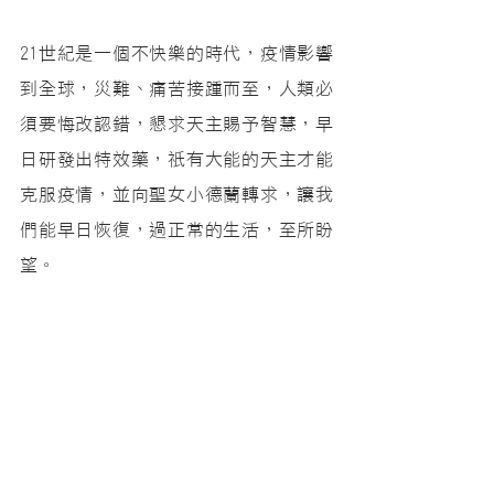
21世紀是一個不快樂的時代，疫情影響
到全球，災難、痛苦接踵而至，人類必
須要悔改認錯，懇求天主賜予智慧，早
日研發出特效藥，祇有大能的天主才能
克服疫情，並向聖女小德蘭轉求，讓我
們能早日恢復，過正常的生活，至所盼
望。