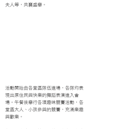
夫人等，共襄盛舉。
活動開始由各堂區隊伍進場，各隊均表
現出原住民與快樂的舞蹈表演進入會
場。午餐後舉行各項趣味競賽活動，各
堂區大人、小孩參與的競賽，充滿樂趣
與歡樂。