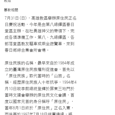
教廷
募款相關
7月31日(日)，高雄教區舉辦原住民正名
日慶祝活動，今年是由第八總鐸區春日
堂區主辦，在杜勇雄神父的帶領下，完
成各項準備工作。第八、九總鐸區，各
部落堂區教友驅車或乘坐遊覽車，來到
春日鄉綜合集會所會場。
原住民族的名稱，最早來自於1984年成
立的臺灣原住民族權利促進會，首先以
「原住民族」取代當時的「山胞」名
稱，經歷原住民族人十年抗爭，1994年4
月10日故李前總統登輝於屏東三地門於
當時文建會舉辦的原住民文化會議，首
度以國家元首的身分稱呼「原住民」，
當年8月1日終於「原住民」正名入憲，
而後再於1997年7月18日修憲通過，將