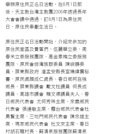
舉辦原住民正名日活動，在8月1日前
後。天主教台灣主教團2006年透過長年
大會會議中通過，訂8月1日為原住民
日，原住民奉獻生活日。
原住民正名日活動開始，介紹來參加的
原住民堂區及貴賓們，伍麗華立委、周
春米立委服務團隊、高金素梅立委服務
團隊、原民會排灣族群委員 陳峻鵬委
員、屏東縣政府 潘孟安縣長室楊緯震秘
書、原民處顏成仁處長、春日鄉柯自強
鄉長、屏東縣議會 戴文柱議員 何長成
議員、高雄市議會 賴文德議員夫人、春
日鄉民代表會 尤何秀珠主席、來義鄉民
代表會 張達敏主席、霧台鄉民代表會杜
勇賢主席、三地門鄉民代表會 陳忠雄主
席、瑪家鄉民代表會 杜文來主席、春日
村胡石龍村長、蘇清泉服務團隊蘇清泉