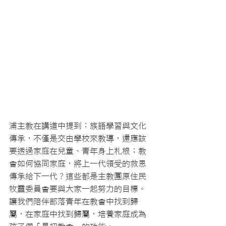
浦主教在講道中提到：族語學習與文化
傳承，不僅是交由學校來教導，還應該
要透過家庭在兒童、青年身上札根；教
會如何協同家庭，將上一代領受的救恩
傳承給下一代？這些都是主教團原住民
牧靈委員會要與大家一起努力的目標。
讓我們陪伴部落青年在教會中找到歸
屬，在家庭中找到歸屬，培養家庭成為