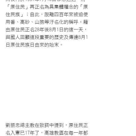
「原住民」再正名為具集體權念的「原
住民族」；自此，脫離四百年來被迫使
用番、高砂、山胞等汙名化的稱呼。藉
由原住民正名28年後8月1日的這一天，
與國人回顧這段重要的歷史及傳達8月1
日原住民族日由來的始末。
劉振忠總主教在致詞中提到，原住民正
名入憲已17年了，高雄教區在每一年都