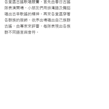
各堂區古謠歌唱競賽，首先由春日古謠
隊表演開場，小朋友們用排灣語及舞蹈
唱出古早歌謠的精神。再來各堂區穿著
各群族的服飾，依序出場唱出自己族群
古謠，由專家來評審，每隊表現出各族
群不同語言與音符。