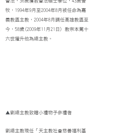
會法，36歲獲教會法碩士學位，43歲晉
牧，1994年9月至2004年8月被任命為嘉
義教區主教，2004年8月調任高雄教區至
今，58歲(
2009年11月21日) 教宗本篤十
六世擢升他為總主教。
▲
劉總主教致贈小禮物予參禮者
劉總主教現任「天主教社會慈善福利基