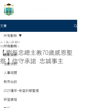
文章
所有動態
天主教高雄教區
所有動態
2021年5月12日
【劉振忠總主教70歲感恩聖
最新消息
祭】信守承諾 忠誠事主
活動快訊
人事相關
教宗出訪
2025禧年-希望的朝聖者
研習課程