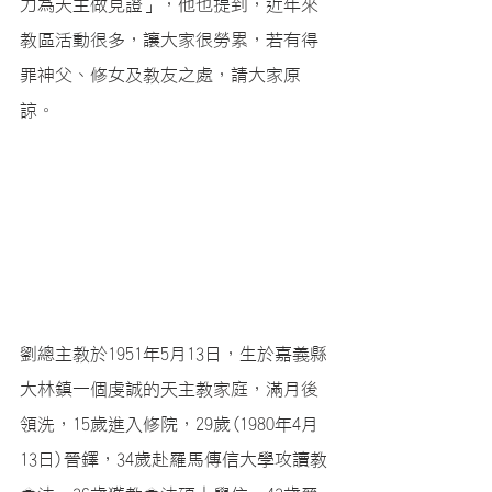
力為天主做見證」，他也提到，近年來
教區活動很多，讓大家很勞累，若有得
罪神父、修女及教友之處，請大家原
諒。
劉總主教於1951年5月13日，生於嘉義縣
大林鎮一個虔誠的天主教家庭，滿月後
領洗，15歲進入修院，29歲(
1980年4月
13日)
晉鐸，
34歲赴羅馬傳信大學攻讀教