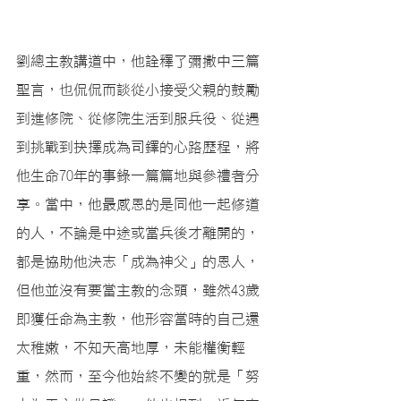
劉總主教講道中，他詮釋了彌撒中三篇
聖言，也侃侃而談從小接受父親的鼓勵
到進修院、從修院生活到服兵役、從遇
到挑戰到抉擇成為司鐸的心路歷程，將
他生命70年的事錄一篇篇地與參禮者分
享。當中，他最感恩的是同他一起修道
的人，不論是中途或當兵後才離開的，
都是協助他決志「成為神父」的恩人，
但他並沒有要當主教的念頭，雖然43歲
即獲任命為主教，他形容當時的自己還
太稚嫩，不知天高地厚，未能權衡輕
重，然而，至今他始終不變的就是「努