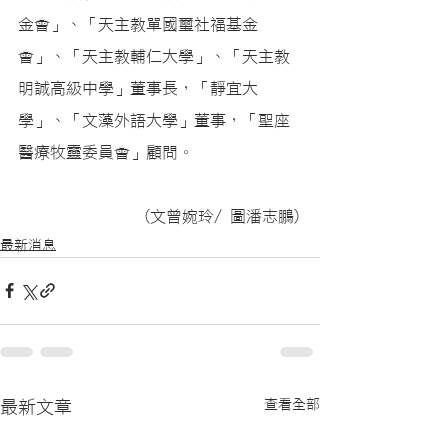
金會」、「
天主教單國璽社福基金
會
」
、「天主教輔仁大學
」
、「天主教
明誠高級中學」董事長，「
靜宜大
學」、「文藻外語大學」董事，「聖座
醫療牧靈委員會」顧問
。
(文曾婉玲/ 圖潘志鵬)
最新消息
查看全部
最新文章