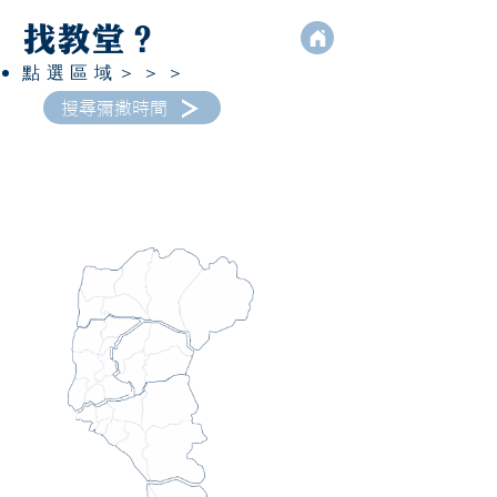
​找教堂？
點選區域＞＞＞
搜尋彌撒時間
屏
東