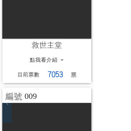
救世主堂
點我看介紹
7053
​目前票數
​票
009
編號