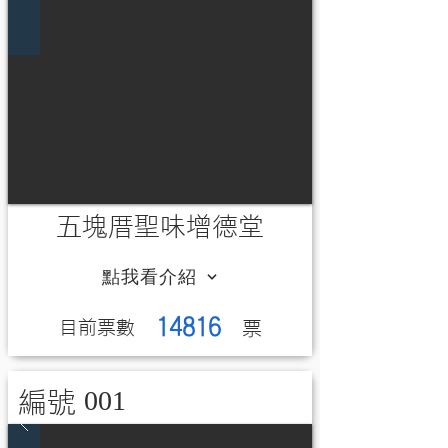
五塊厝聖味增德堂
點我看介紹
14816
​目前票數
​票
001
編號