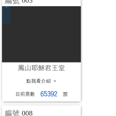
003
編號
鳳山耶穌君王堂
點我看介紹
65392
​目前票數
​票
008
編號