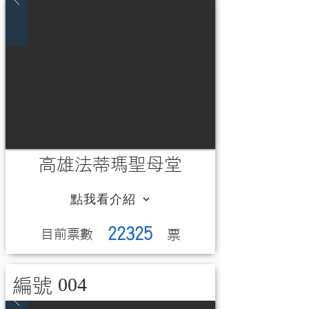
高雄法蒂瑪聖母堂
點我看介紹
22325
​目前票數
​票
004
編號