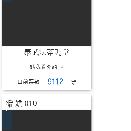
泰武法蒂瑪堂
點我看介紹
9112
​目前票數
​票
010
編號