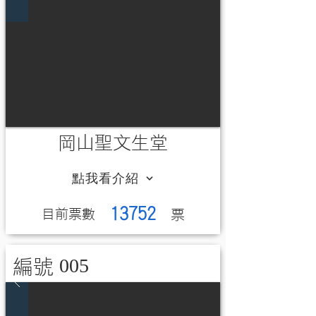
岡山聖文生堂
點我看介紹
13752
​目前票數
​票
005
編號