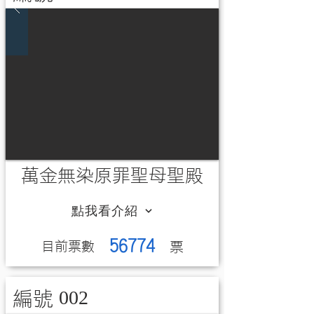
萬金無染原罪聖母聖殿
點我看介紹
56774
​目前票數
​票
002
編號