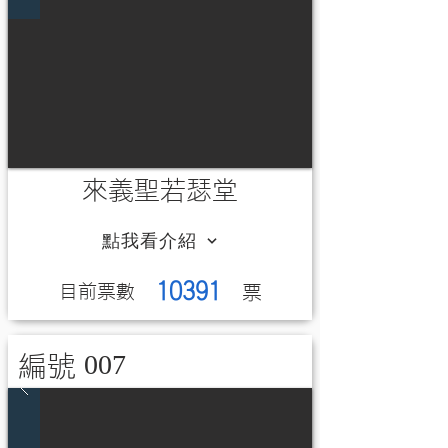
來義聖若瑟堂
點我看介紹
10391
​目前票數
​票
007
編號