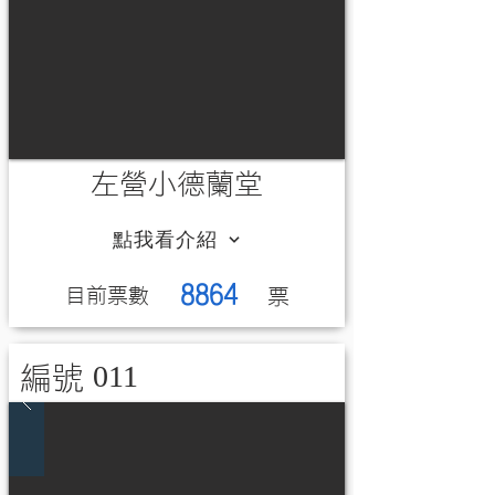
左營小德蘭堂
點我看介紹
8864
​目前票數
​票
011
編號