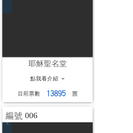
耶穌聖名堂
點我看介紹
13895
​目前票數
​票
006
編號