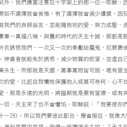
另外，我們應當注意在十字架上的那一位—耶穌，
罪如不選擇就會後悔，有了選擇就會減少遺憾。因
做我們的良師益友，並能擁抱祂的愛、努力成聖、
憲章—真福八端，與舊約時代的天主十誡，那都是
外衣誘惑我們，一次又一次的奉獻給魔鬼，犯罪最
。神貧者就能免於誘惑，減少物質的慾望，空虛自
樂永生，而那就是天國。萬事萬物皆可拋，唯有愛
次的愛，比起自我犧牲保護他人或莫可奈何，心不
愛，那是永遠的光明。將臨期就是要有望德，或有
一切，天主來了也不會懼怕，耶穌說：「我要使你
:十一28)。所以我們要彼此配合，學會服從，就像
，得到恩寵與幸福。我們一起讚頌天主說：「天主