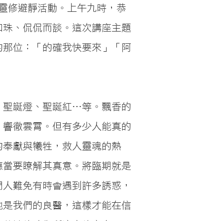
期靈修避靜活動。上午九時，恭
如珠、侃侃而談。這次講座主題
的那位：「的確我快要來」「阿
、聖誕燈、聖誕紅…等。飄香的
，響徹雲霄。但有多少人能真的
的奉獻與犧牲，救人靈魂的熱
應當要瞭解其真意。將臨期就是
們人難免有時會遇到許多誘惑，
祂是我們的良醫，這樣才能在信