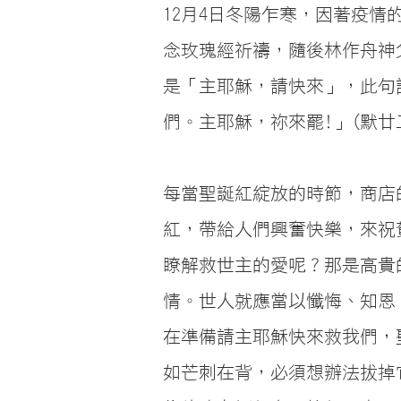
12月4日冬陽乍寒，因著疫
念玫瑰經祈禱，隨後林作舟神
是「主耶穌，請快來」，此句
們。主耶穌，祢來罷!」(默廿二
每當聖誕紅綻放的時節，商店
紅，帶給人們興奮快樂，來祝
瞭解救世主的愛呢？那是高貴
情。世人就應當以懺悔、知恩
在準備請主耶穌快來救我們，
如芒刺在背，必須想辦法拔掉