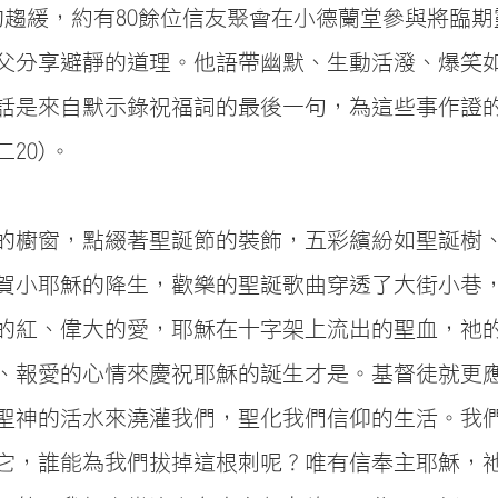
情的趨緩，約有80餘位信友聚會在小德蘭堂參與將臨
父分享避靜的道理。他語帶幽默、生動活潑、爆笑
話是來自默示錄祝福詞的最後一句，為這些事作證
20)。
的櫥窗，點綴著聖誕節的裝飾，五彩繽紛如聖誕樹
賀小耶穌的降生，歡樂的聖誕歌曲穿透了大街小巷
的紅、偉大的愛，耶穌在十字架上流出的聖血，祂
、報愛的心情來慶祝耶穌的誕生才是。基督徒就更
聖神的活水來澆灌我們，聖化我們信仰的生活。我
它，誰能為我們拔掉這根刺呢？唯有信奉主耶穌，