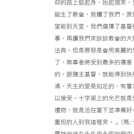
仰的路上挺起身，抬起頭來。
誕生了教會，救贖了我們。原
望能到天堂。我們選擇了基督
事。再讓我們來談談教會的大
法典。但是罪惡是會用美麗的
了。無辜者將受到最多的傷害
的。跟隨主基督，就能得到快
滿。天主的愛是知足的、有層
以接受。十字架上的光芒就是
禮物，就是活在當下並準備好
重担的人到我這裡來。」(瑪
靈就徜徉在永生與永恆的愛中