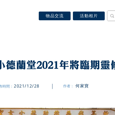
物品交流
活動相片
認識天主教
信仰見證
關於教區
最新消息
小德蘭堂2021年將臨期靈
何家寶
2021/12/28
作者：
布時間：