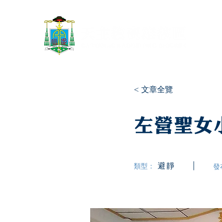
< 文章全覽
左營聖女
避靜
類型：
發