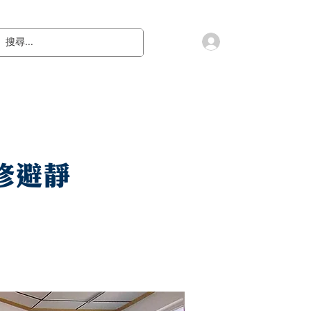
會員登入
教 廷
奉獻樂捐
檔案下載
聯絡我們
修避靜