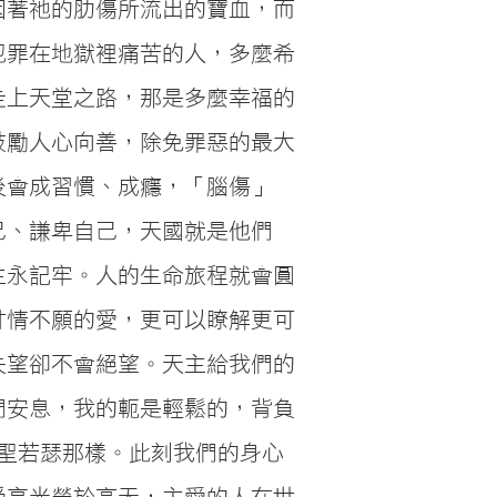
因著祂的肋傷所流出的寶血，而
犯罪在地獄裡痛苦的人，多麼希
走上天堂之路，那是多麼幸福的
鼓勵人心向善，除免罪惡的最大
後會成習慣、成癮，「腦傷」
己、謙卑自己，天國就是他們
主永記牢。人的生命旅程就會圓
甘情不願的愛，更可以瞭解更可
失望卻不會絕望。天主給我們的
們安息，我的軛是輕鬆的，背負
大聖若瑟那樣。此刻我們的身心
受享光榮於高天，主愛的人在世