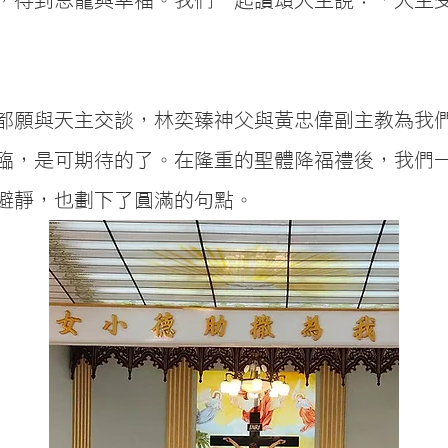
都願與天主交談，林奕臻神父與黃忠偉副主教為我
臨，是可期待的了。在隆重的聖體降福禮後，我們
避靜，也劃下了圓滿的句點。