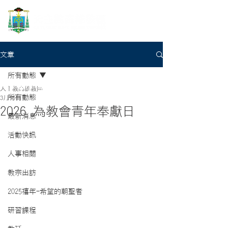
文章
所有動態
天主教高雄教區
所有動態
3月16日
2026 為教會青年奉獻日
最新消息
活動快訊
人事相關
教宗出訪
2025禧年-希望的朝聖者
研習課程