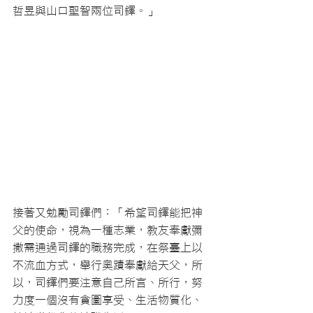
哲昱與山口聖智兩位司鐸。」 
接著又勉勵司鐸們：「希望司鐸能把神
父的使命，視為一種志業，教友奉獻彌
撒需通過司鐸的職務完成，在祭臺上以
不流血方式，舉行奧蹟奉獻給天父，所
以，司鐸們要注意自己所言、所行，努
力度一個沒有貪圖享受、生活物質化、