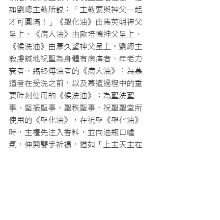
如劉總主教所說：「主教要與神父一起
才可圓滿！」《聖化油》由馬英明神父
呈上、《病人油》由歐培德神父呈上、
《候洗油》由康久望神父呈上。劉總主
教虔誠地祝聖為身體有病痛者、年老力
衰者、臨終傅油者的《病人油》；為慕
道者在受洗之前，以及慕道過程中的重
要時刻使用的《候洗油》；為聖洗聖
事、堅振聖事、聖秩聖事、祝聖聖堂所
使用的《聖化油》，在祝聖《聖化油》
時，主禮先注入香料，並向油瓶口噓
氣，伸開雙手祈禱，猶如「上主天主在
他鼻孔內吹了一口氣，人就成了一個有
靈的生物(創二：7)。」
禮儀在全體司鐸齊唱Salve Regina
〈又
聖母經〉
祈禱聲中，步出聖殿圓滿結
束，聖殿外也早已聚集許多準備獻花的