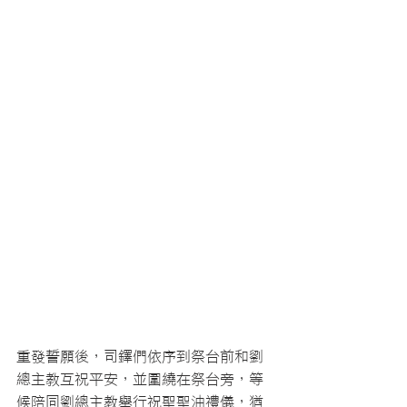
重發誓願後，司鐸們依序到祭台前和劉
總主教互祝平安，並圍繞在祭台旁，等
候陪同劉總主教舉行祝聖聖油禮儀，猶