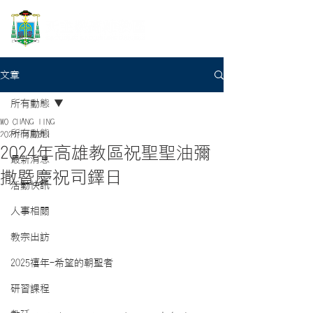
文章
所有動態
WO CHANG TING
所有動態
2024年4月8日
2024年高雄教區祝聖聖油彌
最新消息
撒暨慶祝司鐸日
活動快訊
人事相關
教宗出訪
2025禧年-希望的朝聖者
研習課程