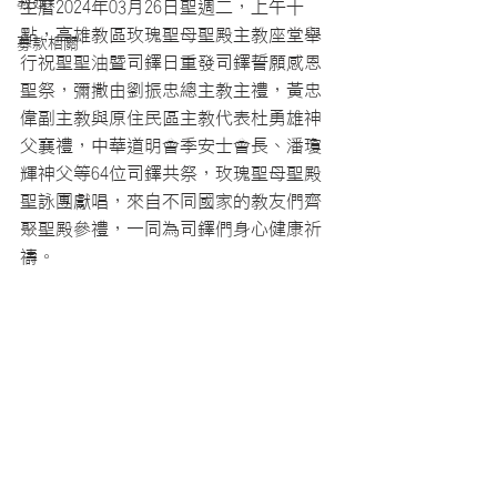
教廷
主曆2024年03月26日聖週二，上午十
點，高雄教區玫瑰聖母聖殿主教座堂舉
募款相關
行祝聖聖油暨司鐸日重發司鐸誓願感恩
聖祭，彌撒由劉振忠總主教主禮，黃忠
偉副主教與原住民區主教代表杜勇雄神
父襄禮，中華道明會季安士會長、潘瓊
輝神父等64位司鐸共祭，玫瑰聖母聖殿
聖詠團獻唱，來自不同國家的教友們齊
聚聖殿參禮，一同為司鐸們身心健康祈
禱。  