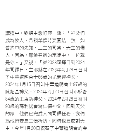
講道中，劉總主教叮嚀司鐸：「神父們
成為牧人，帶領羊群時要團結一致，如
舊約中的先知、上主的司祭、天主的僕
人。因為，耶穌召選的宗徒中，一位就
是你。」又說：「從2023司鐸日到2024
年司鐸日，主耶穌在2023年4月28日召叫
了中華道明會士66歲的尤間運神父、
2024年1月15日召叫中華道明會士97歲的
陳紹基神父、2024年2月20日召叫耶穌會
84歲的王秉鈞神父、2024年2月28日召叫
90歲的瑪利諾會游仁德神父，回到天父
的家，他們已完成人間司鐸任務，我們
為他們安息主懷祈禱。同時也要感謝天
主，今年1月20日祝聖了中華道明會的金