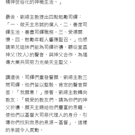
精神世俗化的神職生活。」
最後，劉總主教提出四點勉勵司鐸：
「一、做天主忠誠的僕人。二、善度司
鐸生活，善盡司鐸職務。三、愛德關
懷。四、鼓勵年輕人響應聖召。」也懇
請弟兄姐妹們能為司鐸祈禱，聽從堂區
神父(牧人)的聲音，與神父合作，為福
傳大業共同努力光榮天主聖父。
講道後，司鐸們重發誓願，劉總主教三
問司鐸，他們皆以堅毅、肯定的聲音齊
答：「我願意！」接著，劉總主教轉向
教友：「親愛的教友們，請為你們的神
父祈禱，願天主賜給他們豐富的恩寵，
使他們以基督大司祭代理人的身分，引
導你們找到救恩的泉源­­－基督」，這樣
的承諾令人感動。