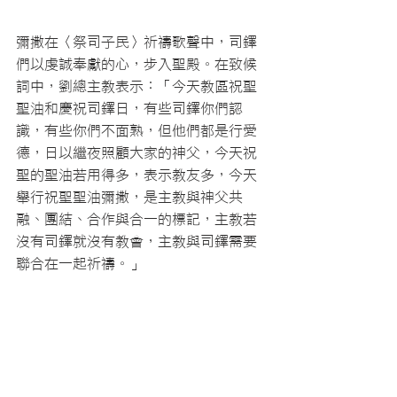
彌撒在〈祭司子民〉祈禱歌聲中，司鐸
們以虔誠奉獻的心，步入聖殿。在致候
詞中，劉總主教表示：「今天教區祝聖
聖油和慶祝司鐸日，有些司鐸你們認
識，有些你們不面熟，但他們都是行愛
德，日以繼夜照顧大家的神父，今天祝
聖的聖油若用得多，表示教友多，今天
舉行祝聖聖油彌撒，是主教與神父共
融、團結、合作與合一的標記，主教若
沒有司鐸就沒有教會，主教與司鐸需要
聯合在一起祈禱。」