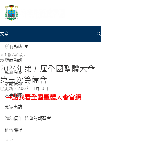
文章
所有動態
天主教高雄教區
所有動態
2023年8月9日
2024年第五屆全國聖體大會
最新消息
第三次籌備會
活動快訊
已更新：
2023年11月10日
人事相關
→點我看全國聖體大會官網
教宗出訪
2025禧年-希望的朝聖者
研習課程