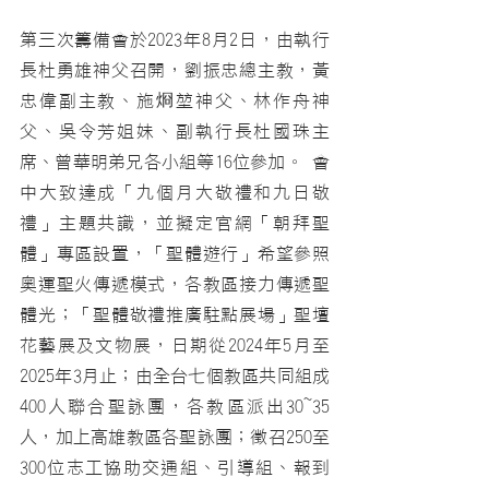
第三次籌備會於2023年8月2日，由執行
長杜勇雄神父召開，劉振忠總主教，黃
忠偉副主教、施烱堃神父、林作舟神
父、吳令芳姐妹、副執行長杜國珠主
席、曾華明弟兄各小組等16位參加。 會
中大致達成「九個月大敬禮和九日敬
禮」主題共識，並擬定官網「朝拜聖
體」專區設置，「聖體遊行」希望參照
奧運聖火傳遞模式，各教區接力傳遞聖
體光；「聖體敬禮推廣駐點展場」聖壇
花藝展及文物展，日期從2024年5月至
2025年3月止；由全台七個教區共同組成
400人聯合聖詠團，各教區派出30~35
人，加上高雄教區各聖詠團；徵召250至
300位志工協助交通組、引導組、報到