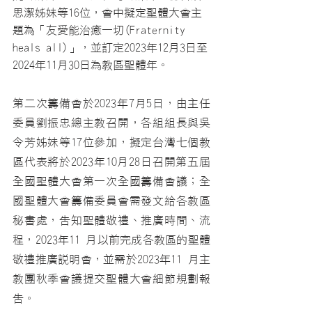
思潔姊妹等16位，會中擬定聖體大會主
題為「友愛能治癒一切(Fraternity 
heals all)」，並訂定2023年12月3日至
2024年11月30日為教區聖體年。
第二次籌備會於2023年7月5日，由主任
委員劉振忠總主教召開，各組組長與吳
令芳姊妹等17位參加，擬定台灣七個教
區代表將於2023年10月28日召開第五屆
全國聖體大會第一次全國籌備會議；全
國聖體大會籌備委員會需發文給各教區
秘書處，告知聖體敬禮、推廣時間、流
程，2023年11 月以前完成各教區的聖體
敬禮推廣說明會，並需於2023年11 月主
教團秋季會議提交聖體大會細節規劃報
告。