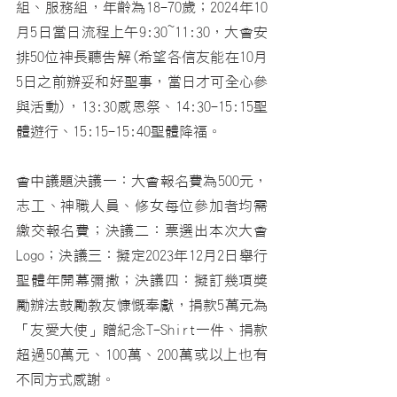
組、服務組，年齡為18-70歲；2024年10
月5日當日流程上午9:30~11:30，大會安
排50位神長聽告解(希望各信友能在10月
5日之前辦妥和好聖事，當日才可全心參
與活動)，13:30感恩祭、14:30-15:15聖
體遊行、15:15-15:40聖體降福。
會中議題決議一：大會報名費為500元，
志工、神職人員、修女每位參加者均需
繳交報名費；決議二：票選出本次大會
Logo；決議三：擬定2023年12月2日舉行
聖體年開幕彌撒；決議四：擬訂幾項獎
勵辦法鼓勵教友慷慨奉獻，捐款5萬元為
「友愛大使」贈紀念T-Shirt一件、捐款
超過50萬元、100萬、200萬或以上也有
不同方式感謝。