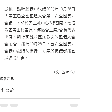
最後，臨時動議中決議2023年10月28日
「第五屆全國聖體大會第一次全國籌備
會議」，將於天主教中心2樓召開，七個
教區需由秘書長、傳協會主席/會長代表
出席。期待高雄教區無數次的聖體大會
會前會，能為10月28日，首次全國籌備
會議中能順利進行，方案與提議都能圓
滿達成共識。
(文 曾婉玲)
最新消息