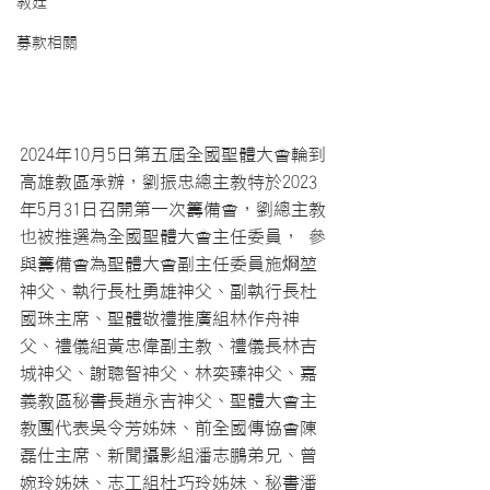
教廷
募款相關
2024年10月5日第五屆全國聖體大會輪到
高雄教區承辦，劉振忠總主教特於2023
年5月31日召開第一次籌備會，劉總主教
也被推選為全國聖體大會主任委員， 參
與籌備會為聖體大會副主任委員施烱堃
神父、執行長杜勇雄神父、副執行長杜
國珠主席、聖體敬禮推廣組林作舟神
父、禮儀組黃忠偉副主教、禮儀長林吉
城神父、謝聰智神父、林奕臻神父、嘉
義教區秘書長趙永吉神父、聖體大會主
教團代表吳令芳姊妹、前全國傳協會陳
磊仕主席、新聞攝影組潘志鵬弟兄、曾
婉玲姊妹、志工組杜巧玲姊妹、秘書潘