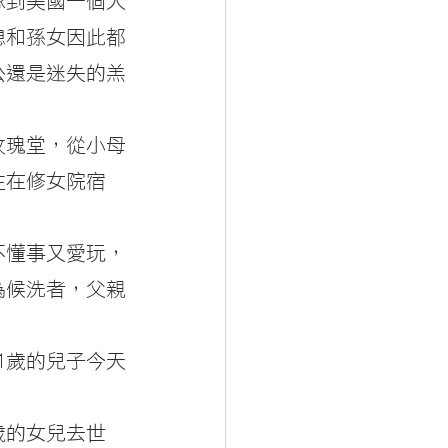
嫁到美國一個天
媳和孫女因此都
公還是迷失的羔
玫瑰堂，從小母
住在修女院宿
不懂事又愛玩，
為候洗者，父親
1歲的兒子今天
歲的女兒去世