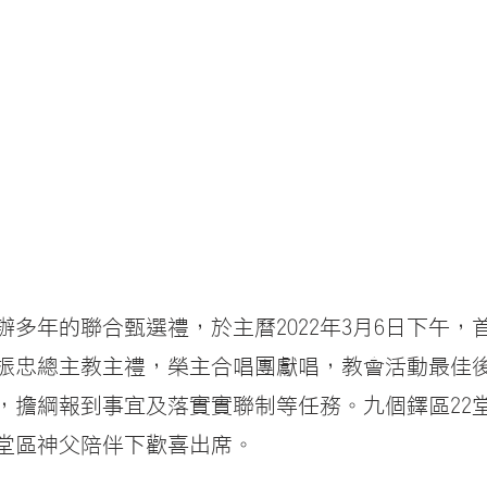
辦多年的聯合甄選禮，於主曆2022年3月6日下午，
振忠總主教主禮，榮主合唱團獻唱，教會活動最佳
，擔綱報到事宜及落實實聯制等任務。九個鐸區22堂
堂區神父陪伴下歡喜出席。