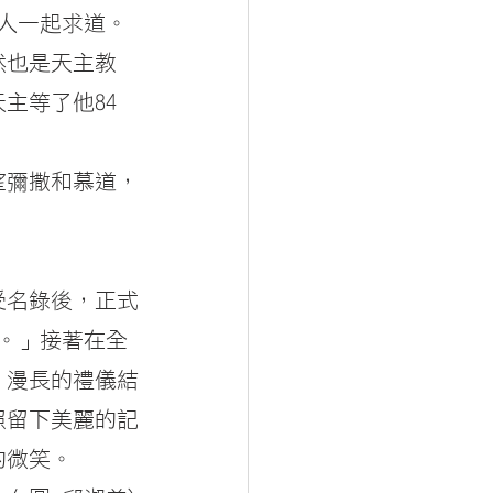
三人一起求道。
然也是天主教
主等了他84
望彌撒和慕道，
受名錄後，正式
。」接著在全
！漫長的禮儀結
照留下美麗的記
的微笑。