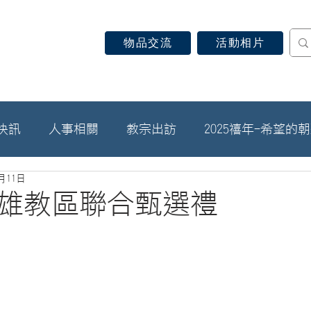
物品交流
活動相片
認識天主教
信仰見證
關於教區
最新消息
快訊
人事相關
教宗出訪
2025禧年-希望的
3月11日
年高雄教區聯合甄選禮