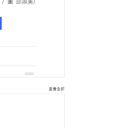
 / 圖 邱淑美)
查看全部