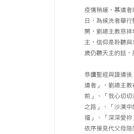
疫情稍緩，
慕道者
日，為候洗者舉行
開，劉總主教慈祥
主，信仰是聆聽與
歲仍聽天主的話，
恭讀聖經與證道後
道者」，劉總主教
前」、「我心切切
之路」、「沙漠中
福」、「深深愛祢
依序接見代父母陪