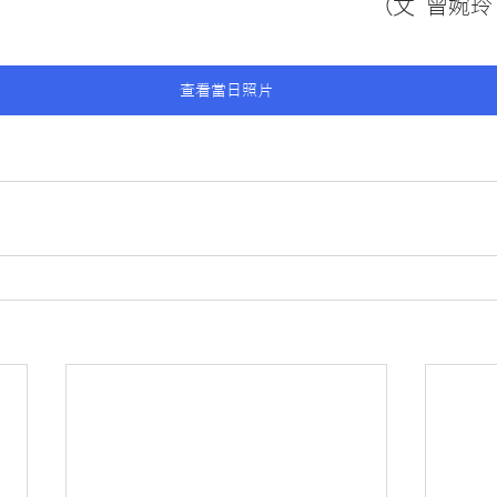
(文 曾婉玲
查看當日照片