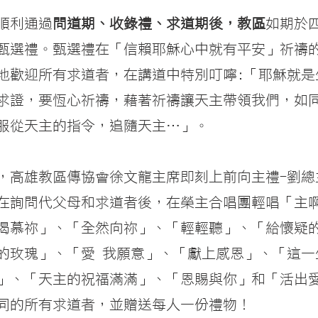
順利通過
問道期、收錄禮、求道期後，教區
如期於
甄選禮。甄選禮在「信賴耶穌心中就有平安」祈禱
地歡迎所有求道者，在講道中特別叮嚀:「耶穌就是
求證，要恆心祈禱，藉著祈禱讓天主帶領我們，如同
服從天主的指令，追隨天主…」。
，高雄教區傳協會徐文龍主席即刻上前向主禮-劉總
在詢問代父母和求道者後，在榮主合唱團輕唱「主
渴慕祢」、「全然向祢」、「輕輕聽」、「給懷疑
的玫瑰」、「愛 我願意」、「獻上感恩」、「這一
」、「天主的祝福滿滿」、「恩賜與你」和「活出
同的所有求道者，並贈送每人一份禮物！