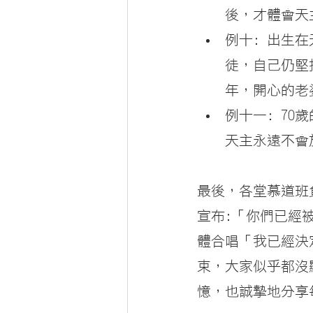
後，才體會天
例十: 出生
徒，自己仍堅
年，開心的老
例十一: 7
天主永遠不會
最後，各堂慕道班
宣布:「你們已經
體合唱「我已經決
束，大家似乎都沒
憶，也誠摯地分享