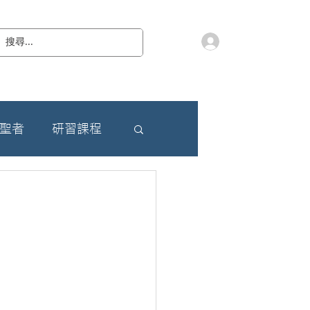
會員登入
教 廷
奉獻樂捐
檔案下載
聯絡我們
朝聖者
研習課程