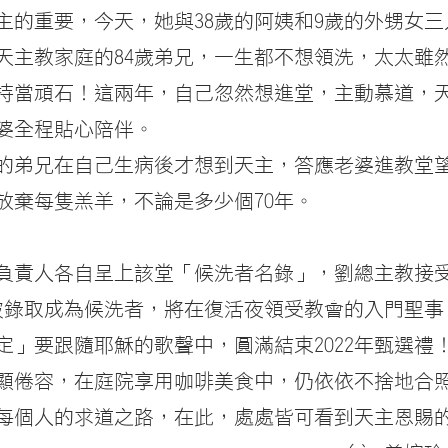
主的重要，今天，她與38歲的阿姨和9歲的外甥女
在天主教家庭的84歲弟兄，一生都不想領洗，太太雖
持當頑石！這兩年，自己忽然想進堂，主動慕道，天
婆全程貼心陪伴。
0歲的弟兄在自己生病後才想到天主，答應老婆進教堂
放棄每隻羔羊，不論是多少個70年。
負責人各自呈上該堂「候洗者名錄」，劉總主教接
被錄取成為候洗者，將在復活夜領受教會的入門聖事
定」要跟隨耶穌的歌聲中，圓滿結束2022年甄選禮
顯倦容，在庭院享用咖啡美食中，仍依依不捨地合
每個人的求道之路，在此，處處皆可看到天主恩賜