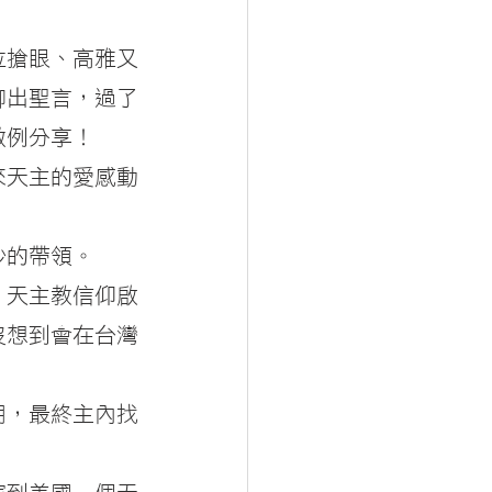
位搶眼、高雅又
聊出聖言，過了
數例分享！
來天主的愛感動
妙的帶領。
，天主教信仰啟
沒想到會在台灣
明，最終主內找