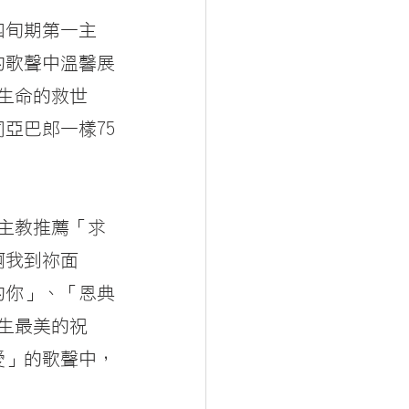
四旬期第一主
的歌聲中溫馨展
生命的救世
亞巴郎一樣75
主教推薦「求
啊我到祢面
的你」、「恩典
生最美的祝
愛」的歌聲中，