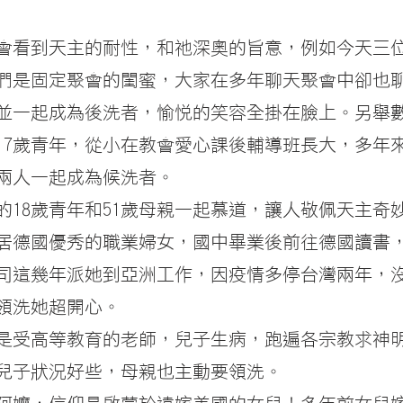
會看到天主的耐性，和祂深奧的旨意，例如今天三
們是固定聚會的閨蜜，大家在多年聊天聚會中卻也
，並一起成為後洗者，愉悅的笑容全掛在臉上。另舉
的17歲青年，從小在教會愛心課後輔導班長大，多年
兩人一起成為候洗者。
期的18歲青年和51歲母親一起慕道，讓人敬佩天主奇
歲定居德國優秀的職業婦女，國中畢業後前往德國讀書
司這幾年派她到亞洲工作，因疫情多停台灣兩年，
領洗她超開心。
都是受高等教育的老師，兒子生病，跑遍各宗教求神
兒子狀況好些，母親也主動要領洗。