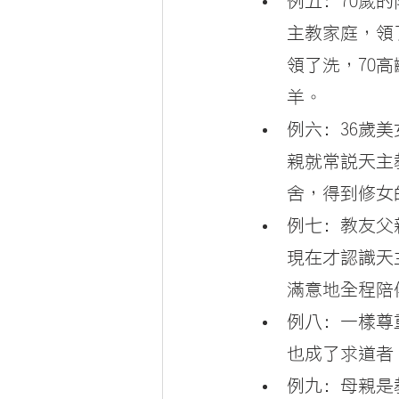
例五: 70
主教家庭，領
領了洗，70
羊。
例六: 36
親就常說天主
舍，得到修女
例七: 教友
現在才認識天
滿意地全程陪
例八: 一樣
也成了求道者
例九: 母親