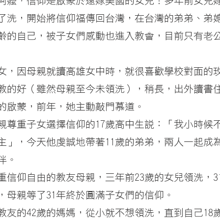
歲的阿嬤，信仰是啟蒙於遠嫁美國的女兒！多年前女兒
了洗，開始將信仰福傳回台灣，在台灣的弟弟、弟
高齡的自己，被子女們感動也進入教會，目前只有老
歲美女，因母親就讀高雄女中時，就很喜歡學校對面的
教的好（雖然母親至今未領洗），稍長，出外讀書
的啟蒙，前年，她主動敲門慕道。
父親尊重子女選擇信仰的17歲高中生說：「我小時候
主」，今天他虔誠地帶著11歲的弟弟，兩人一起成
伴。
尊重信仰自由的教友母親，三年前23歲的女兒領洗，3
，母親等了31年終於圓滿子女們的信仰。
是教友的42歲的媽媽，從小就不想領洗，直到自己18