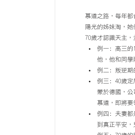
慕道之路，每年都
陽光的姊妹淘，她
70歲才認識天主
例一: 高三
他，他和同學
例二: 叛逆
例三: 40
蒙於德國，公
慕道，即將要
例四: 夫妻
到真正平安，