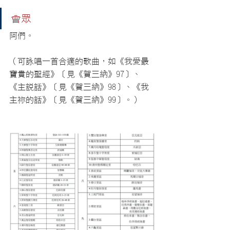
會眾
阿們。
（可詠唱一首合適的歌曲，如《我愛最
寶貴的聖經》［見《賀三納》97］、
《主說話》［見《賀三納》98］、《我
主祢的話》［見《賀三納》99］。）