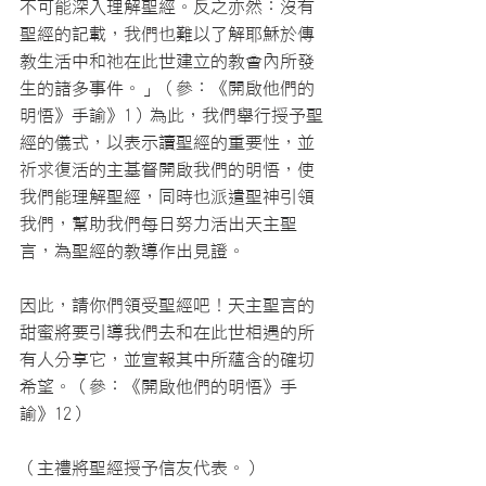
不可能深入理解聖經。反之亦然：沒有
聖經的記載，我們也難以了解耶穌於傳
教生活中和祂在此世建立的教會內所發
生的諸多事件。」（參：《開啟他們的
明悟》手諭》1）為此，我們舉行授予聖
經的儀式，以表示讀聖經的重要性，並
祈求復活的主基督開啟我們的明悟，使
我們能理解聖經，同時也派遣聖神引領
我們，幫助我們每日努力活出天主聖
言，為聖經的教導作出見證。
因此，請你們領受聖經吧！天主聖言的
甜蜜將要引導我們去和在此世相遇的所
有人分享它，並宣報其中所蘊含的確切
希望。（參：《開啟他們的明悟》手
諭》12）
（主禮將聖經授予信友代表。）