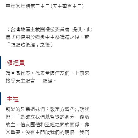
甲年常年期第三主日(天主聖言主日)
（台灣地區主教團禮儀委員會 提供，此
儀式可使用於彌撒中主祭講道之後，或
「領聖體後經」之後）
領經員
請堂區代表，代表堂區信友們，上前來
接受天主聖言---聖經。
主禮
親愛的兄弟姐妹們：教宗方濟各告訴我
們：「為確立我們基督徒的身分，復活
的主、信友團體和聖經之間的關係，非
常重要。沒有主開啟我們的明悟，我們