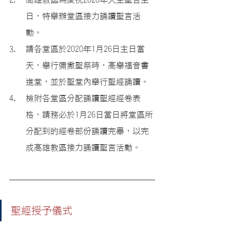
日，特舉辦堂區接力誦讀聖言活
動。
請各堂區於2020年1月26日主日當
天，舉行彌撒聖祭時，高舉福音書
進堂，並於聖堂內舉行聖經誦讀。
檢附各堂區分配誦讀聖經經卷表
格，請務必於1月26日當日將堂區所
分配到的經卷部份誦讀完畢，以完
成高雄教區接力誦讀聖言活動。
聖經授予儀式