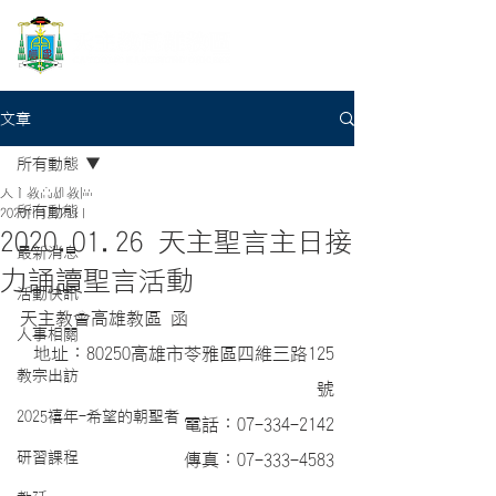
文章
所有動態
天主教高雄教區
所有動態
2020年1月21日
2020.01.26 天主聖言主日接
最新消息
力誦讀聖言活動
活動快訊
天主教會高雄教區 函
人事相關
地址：80250高雄市苓雅區四維三路125
教宗出訪
號
2025禧年-希望的朝聖者
電話：07-334-2142
研習課程
傳真：07-333-4583