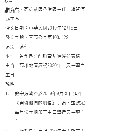
教廷
受文者：高雄教區各堂區主任司鐸暨傳
募款相關
協主席
發文日期：中華民國2019年12月5日
發文字號：天高公字第108.129
速別：速件
附件：各堂區分配誦讀聖經經卷表格
主旨：高雄教區慶祝2020年「天主聖言
主日」
說明：
教宗方濟各於2019年9月30日頒布
《開啓他們的明悟》手論，並欽定
每年常年期第三主日舉行天主聖言
主日。
高雄教區為慶祝2020年天主聖言主