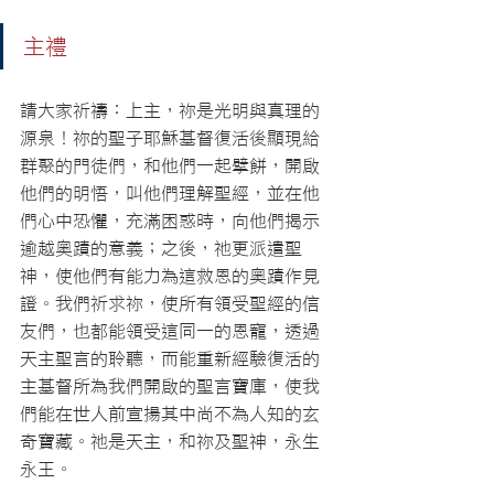
主禮
請大家祈禱：上主，祢是光明與真理的
源泉！祢的聖子耶穌基督復活後顯現給
群聚的門徒們，和他們一起擘餅，開啟
他們的明悟，叫他們理解聖經，並在他
們心中恐懼，充滿困惑時，向他們揭示
逾越奧蹟的意義；之後，祂更派遣聖
神，使他們有能力為這救恩的奧蹟作見
證。我們祈求祢，使所有領受聖經的信
友們，也都能領受這同一的恩寵，透過
天主聖言的聆聽，而能重新經驗復活的
主基督所為我們開啟的聖言寶庫，使我
們能在世人前宣揚其中尚不為人知的玄
奇寶藏。祂是天主，和祢及聖神，永生
永王。