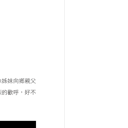
珠姊妹向鄉親父
烈的歡呼，好不