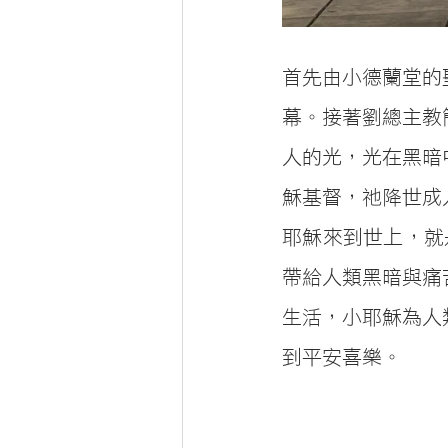
首先由小德蘭堂的
幕。接著劉總主教
人的光，光在黑暗
穌基督，祂降世成
耶穌來到世上，就
帶給人類黑暗與痛
生活，小耶穌為人
到平安喜樂。