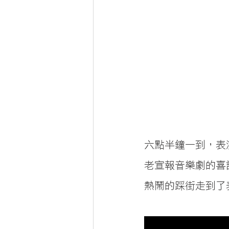
六點半鐘一到，表
老宣報音樂劇的喜
熱鬧的踩街走到了