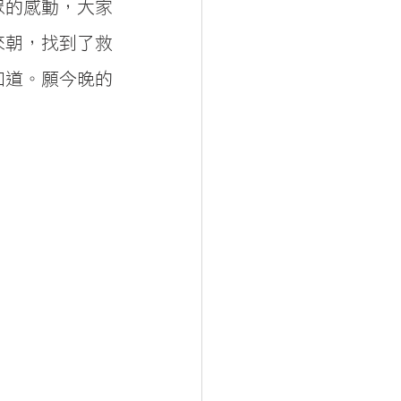
眾的感動，大家
來朝，找到了救
知道。願今晚的
。