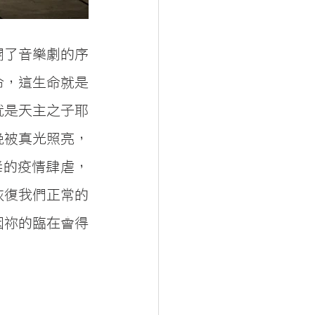
開了音樂劇的序
命，這生命就是
就是天主之子耶
晚被真光照亮，
毒的疫情肆虐，
恢復我們正常的
因祢的臨在會得