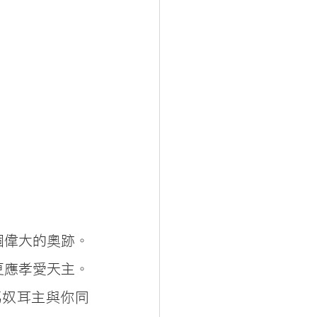
個偉大的奧跡。
更應孝愛天主。
馬奴耳主與你同