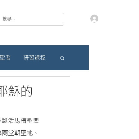
會員登入
教 廷
奉獻樂捐
檔案下載
聯絡我們
朝聖者
研習課程
耶穌的
聖誕活馬槽聖嬰
德蘭堂朝聖地、