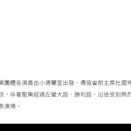
演團體各演員由小德蘭堂出發，傳協會前主席杜國
訊，伴著聖樂經過左營大路、勝利路，沿途受到熱
表演場。