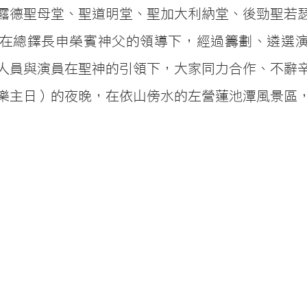
露德聖母堂、聖道明堂、聖加大利納堂、後勁聖若
在總鐸長申榮賓神父的領導下，經過籌劃、遴選
人員與演員在聖神的引領下，大家同力合作、不辭
樂主日）的夜晚，在依山傍水的左營蓮池潭風景區