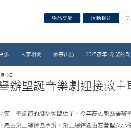
物品交流
活動相片
認識天主教
信仰見證
關於教區
最新消息
快訊
人事相關
教宗出訪
2025禧年-希望的
2月16日
舉辦聖誕音樂劇迎接救主
時節，聖誕節的腳步就臨近了。今年高雄教區舉辦
，是由第三總鐸區承辦。第三總鐸區由左營聖女小