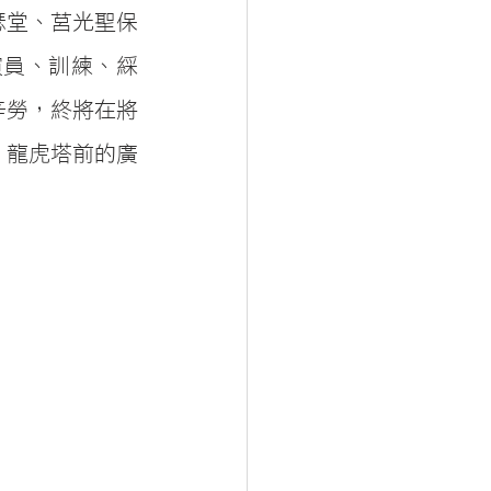
瑟堂、莒光聖保
演員、訓練、綵
辛勞，終將在將
，龍虎塔前的廣