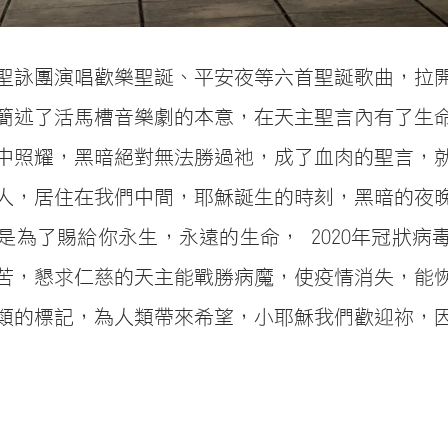
聖詠團演唱歡樂聖誕、平安夜等六首聖誕歌曲，拉
簡述了活馬槽音樂劇的本意，在天主聖言內有了生
中照耀，黑暗絕對無法勝過祂，成了血肉的聖言，
人，居住在我們中間，耶穌誕生的時刻，黑暗的夜
是為了賜給你永生，永遠的生命， 2020年冠狀病
苦，懇求仁慈的天主能戰勝病魔，使疫情消失，能
類的標記，為人類帶來希望，小耶穌我們歡迎祢，