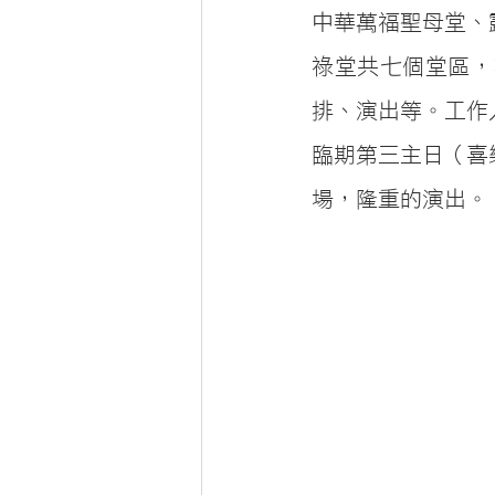
中華萬福聖母堂、
祿堂共七個堂區，
排、演出等。工作
臨期第三主日（喜
場，隆重的演出。