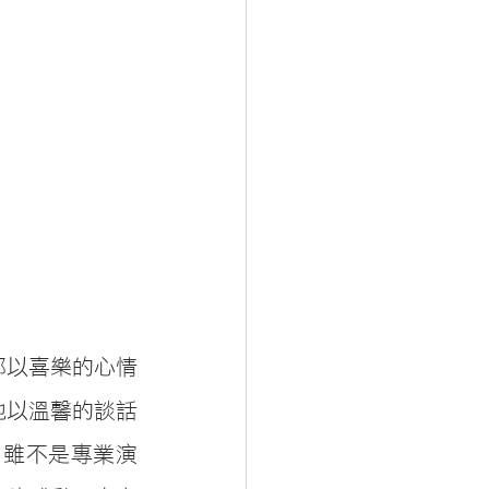
都以喜樂的心情
他以溫馨的談話
，雖不是專業演