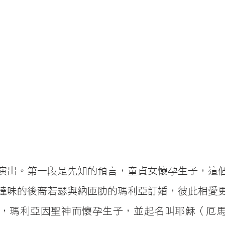
演出。第一段是先知的預言，童貞女懷孕生子，這
達味的後裔若瑟與納匝肋的瑪利亞訂婚，彼此相愛
，瑪利亞因聖神而懷孕生子，並起名叫耶穌（厄