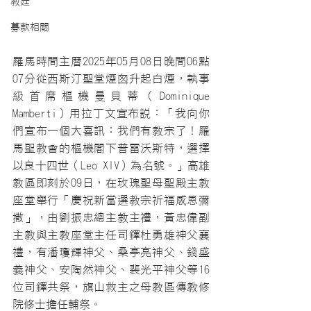
教廷
募款相關
羅馬時間主曆2025年05月08日晚間06點
07分從西斯汀聖堂煙囪升起白煙，執事
級首席樞機曼貝蒂（Dominique 
Mamberti）用拉丁文宣布說：「我向你
們宣布一個大喜訊：我們有教宗了！羅
馬聖教會的樞機閣下普雷沃斯特，選擇
以良十四世（Leo XIV）為名號。」高雄
教區即刻於09日，在玫瑰聖母聖殿主教
座堂舉行「慶祝新當選教宗祈福感恩彌
撒」，由劉振忠總主教主禮，黃忠偉副
主教與主教座堂主任司鐸杜勇雄神父襄
禮，有潘瓊輝神父、桑亭亮神父、錢盛
義神父、安陶然神父、裴光平神父等16
位司鐸共祭，旗山救主之母教區傳教修
院修士擔任輔祭。