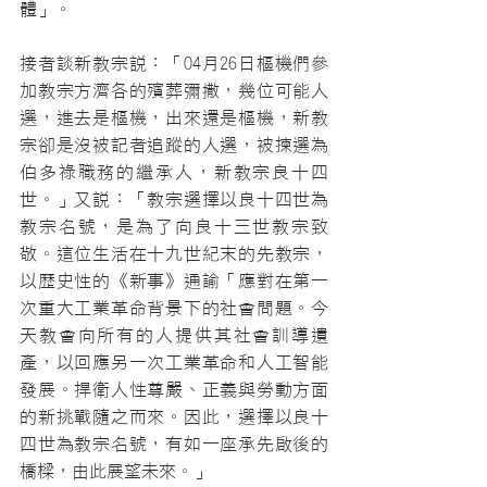
體」。
接者談新教宗說：「04月26日樞機們參
加教宗方濟各的殯葬彌撒，幾位可能人
選，進去是樞機，出來還是樞機，新教
宗卻是沒被記者追蹤的人選，被揀選為
伯多祿職務的繼承人，新教宗良十四
世。」又說：「教宗選擇以良十四世為
教宗名號，是為了向良十三世教宗致
敬。這位生活在十九世紀末的先教宗，
以歷史性的《新事》通諭「應對在第一
次重大工業革命背景下的社會問題。今
天教會向所有的人提供其社會訓導遺
產，以回應另一次工業革命和人工智能
發展。捍衛人性尊嚴、正義與勞動方面
的新挑戰隨之而來。因此，選擇以良十
四世為教宗名號，有如一座承先啟後的
橋樑，由此展望未來。」