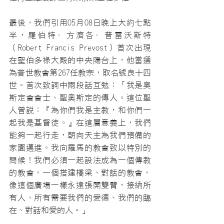
最後，我們引用05月08日晚上大約七點
半，羅伯特·方濟各·普雷沃斯特
（Robert Francis Prevost）首次出現
在聖伯多祿大殿的中央陽台上，他當選
為普世教會第267任教宗，取名號良十四
世。首次致詞中兩段話互勉：「我是奧
斯定會會士、聖奧斯定的傳人。這位聖
人曾說：『為你們我是主教，和你們一
起我是基督徒。』在這層意義上，我們
能夠一起行走，朝向天主為我們預備的
家園邁進。我向羅馬的教會致以特別的
問候！我們必須一起設法成為一個傳教
的教會，一個搭建橋梁、對話的教會，
像這個廣場一樣永遠張開雙臂，接納所
有人、所有需要我們的愛德、我們的臨
在、對話和愛的人。」