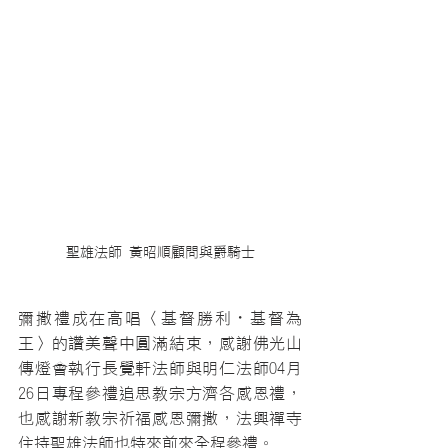
聖雄法師 黃昭順顧問與爵騎士
彌撒禮成在高唱〈基督勝利・基督為
王〉的讚美聲中圓滿結束，感謝佛光山
傳燈會執行長覺軒法師與明仁法師04月
26日專程參禮追思教宗方濟各感恩禮，
也感謝新教宗祈福感恩彌撒，法興禪寺
住持聖雄法師也特來前來全程參禮。