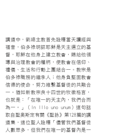
講道中，劉總主教首先詮釋當天讀經與
福音，伯多祿明認耶穌是天主選立的基
督，耶穌在他身上建立教會，賜給他領
導與治理教會的權柄，使教會在信仰、
禮儀、生活和行動上團結合一。教宗是
伯多祿職務的繼承人；他身負堅固教會
信德的使命，努力維繫基督徒的共融合
一。猶如新教宗良十四世的牧徽格言，
也就是：「在唯一的天主內，我們合而
為一。」（In Illo uno unum）這句話
取自聖奧斯定有關《聖詠》第128篇的講
道集，這位聖人詮釋「儘管我們基督徒
人數眾多，但我們在唯一的基督內是一