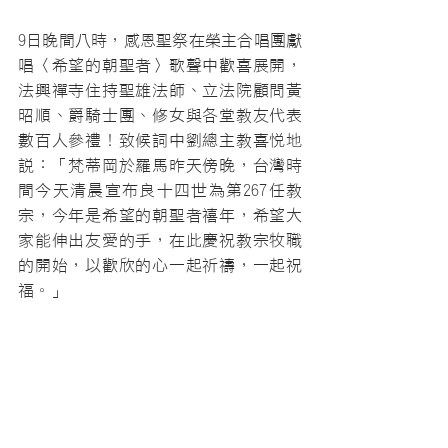
9日晚間八時，感恩聖祭在榮主合唱團獻
唱〈希望的朝聖者〉歌聲中歡喜展開，
法興禪寺住持聖雄法師、立法院顧問黃
昭順、爵騎士團、修女與各堂教友代表
數百人參禮！致候詞中劉總主教喜悅地
說：「梵蒂岡於羅馬昨天傍晚，台灣時
間今天清晨宣布良十四世為第267任教
宗，今年是希望的朝聖者禧年，希望大
家能伸出友愛的手，在此慶祝教宗牧職
的開始，以歡欣的心一起祈禱，一起祝
福。」