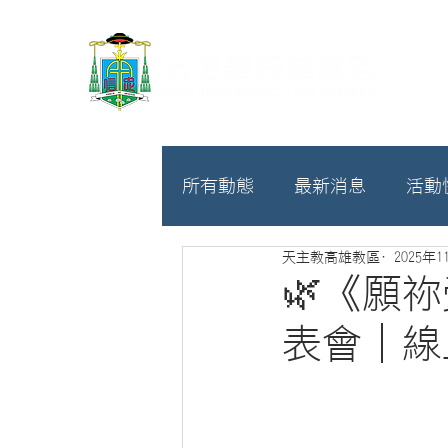
所有動態
最新消息
活動
天主教高雄教區
2025年1
教廷
募款相關
🌿《願
表會｜線