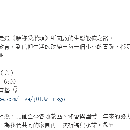
走過《願祢受讚頌》所開啟的生態皈依之路。
教育，到信仰生活的改變－每一個小小的實踐，都

日（六）
16:00
播 👇
be.com/live/j0lUwT_msgo
相聚，見證全臺各地教區、修會與團體十年來的努
，為我們共同的家園再一次祈禱與承諾。🌎✨