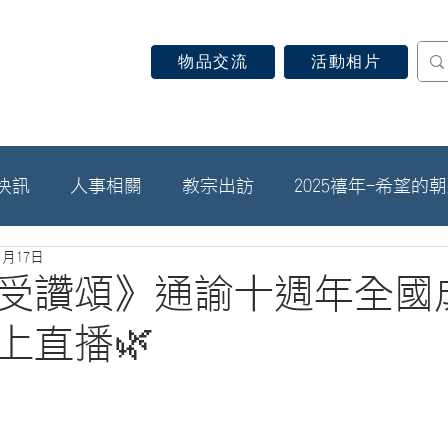
物品交流
活動相片
認識天主教
信仰見證
關於教區
最新消息
快訊
人事相關
教宗出訪
2025禧年-希望的
1月17日
祢受讚頌》通諭十週年全國
上直播🌿