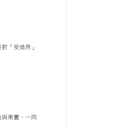
是對「受造界」
力與果實，一同