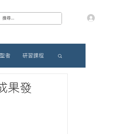
會員登入
教 廷
奉獻樂捐
檔案下載
聯絡我們
朝聖者
研習課程
成果發