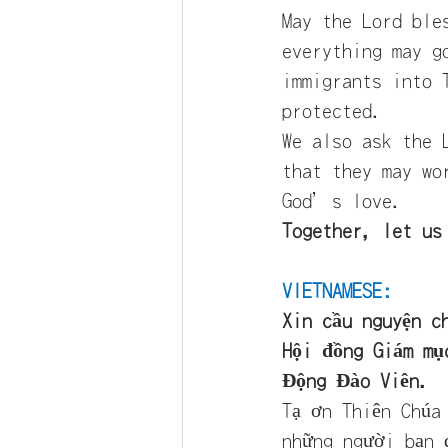
May the Lord ble
everything may g
immigrants into 
protected.
We also ask the 
that they may wo
God’s love.
Together, let us
VIETNAMESE:
Xin cầu nguyện c
Hội đồng Giám mụ
Động Đào Viên.
Tạ ơn Thiên Chúa
những người bạn 