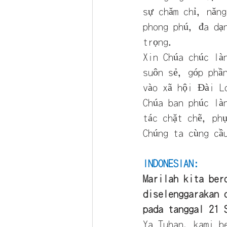
sự chăm chỉ, năn
phong phú, đa dạ
trọng.
Xin Chúa chúc là
suôn sẻ, góp phầ
vào xã hội Đài L
Chúa ban phúc là
tác chặt chẽ, ph
Chúng ta cùng cầ
INDONESIAN:
Marilah kita ber
diselenggarakan 
pada tanggal 21 
Ya Tuhan, kami b