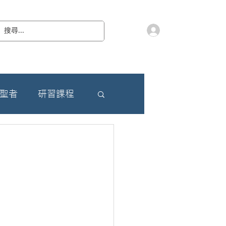
會員登入
教 廷
奉獻樂捐
檔案下載
聯絡我們
朝聖者
研習課程