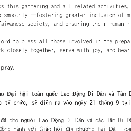
ss this gathering and all related activities,
o smoothly —fostering greater inclusion of m
Taiwanese society, and ensuring their human r
Lord to bless all those involved in the prepa
rk closely together, serve with joy, and bear
 pray.
ho Đại hội toàn quốc Lao Động Di Dân và Tân 
c tổ chức, sẽ diễn ra vào ngày 21 tháng 9 tại
 đã cho người Lao Động Di Dân và các Tân Di D
đồng hành với Giáo hội địa phương tại Đài Loa