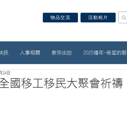
物品交流
活動相片
認識天主教
信仰見證
關於教區
最新消息
快訊
人事相關
教宗出訪
2025禧年-希望的
7月24日
21全國移工移民大聚會祈禱