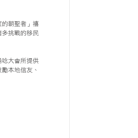
望的朝聖者」禧
諸多挑戰的移民
誦唸大會所提供
鼓勵本地信友、