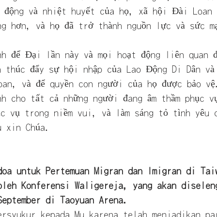
g động và nhiệt huyết của họ, xã hội Đài Loan
ng hơn, và họ đã trở thành nguồn lực và sức m
nh để Đại lần này và mọi hoạt động liên quan 
n thúc đẩy sự hội nhập của Lao Động Di Dân và
oan, và để quyền con người của họ được bảo vệ
nh cho tất cả những người đang âm thầm phục v
ục vụ trong niềm vui, và làm sáng tỏ tình yêu 
u xin Chúa.
doa untuk Pertemuan Migran dan Imigran di Tai
oleh Konferensi Waligereja, yang akan diselen
September di Taoyuan Arena.
ersyukur kepada Mu karena telah menjadikan pa