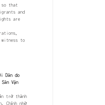
 so that 
igrants and 
ights are 
rations, 
 witness to 
Di Dân do 
 Sân Vận 
ân trở thành 
n. Chính nhờ 