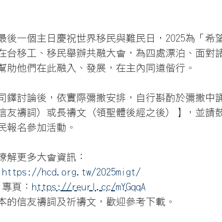
最後一個主日慶祝世界移民與難民日，2025為「希
在台移工、移民舉辦共融大會，為四處漂泊、面對
幫助他們在此融入、發展，在主內同道偕行。
司鐸討論後，依實際彌撒安排，自行斟酌於彌撒中
信友禱詞) 或長禱文 (領聖體後經之後) 】，並請
民報名參加活動。
瞭解更多大會資訊：
：
https://hcd.org.tw/2025migt/
ok 專頁：
https://reurl.cc/mYGqqA
版本的信友禱詞及祈禱文，歡迎參考下載。