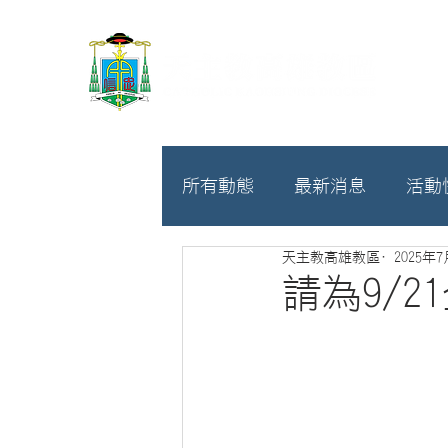
所有動態
最新消息
活動
天主教高雄教區
2025年
教廷
募款相關
請為9/