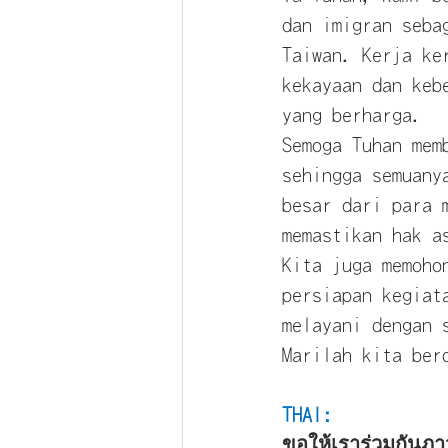
dan imigran seba
Taiwan. Kerja ke
kekayaan dan keb
yang berharga.
Semoga Tuhan mem
sehingga semuany
besar dari para 
memastikan hak a
Kita juga memoho
persiapan kegiat
melayani dengan 
Marilah kita ber
THAI:
ขอให้เราร่วมกันภา