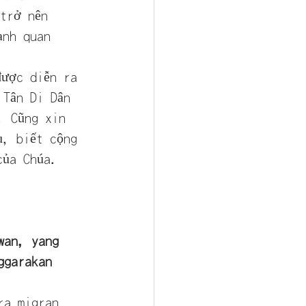
 trở nên 
ạnh quan 
được diễn ra 
 Tân Di Dân 
. Cũng xin 
ụ, biết cộng 
của Chúa.
wan, yang 
ggarakan 
ra migran 