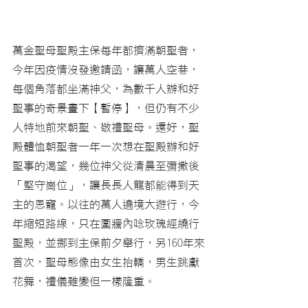
萬金聖母聖殿主保每年都擠滿朝聖者，
今年因疫情沒發邀請函，讓萬人空巷，
每個角落都坐滿神父，為數千人辦和好
聖事的奇景畫下【暫停】，但仍有不少
人特地前來朝聖、敬禮聖母。還好，聖
殿體恤朝聖者一年一次想在聖殿辦和好
聖事的渴望，幾位神父從清晨至彌撒後
「堅守崗位」，讓長長人龍都能得到天
主的恩寵。以往的萬人遶境大遊行，今
年縮短路線，只在圍牆內唸玫瑰經繞行
聖殿，並挪到主保前夕舉行，另160年來
首次，聖母態像由女生抬轎，男生跳獻
花舞，禮儀雖變但一樣隆重。