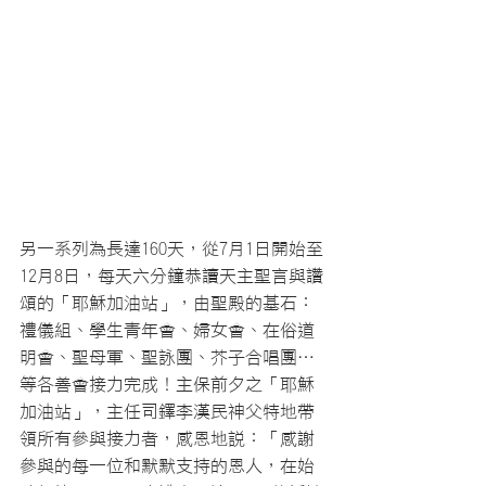
另一系列為長達160天，從7月1日開始至
12月8日，每天六分鐘恭讀天主聖言與讚
頌的「耶穌加油站」，由聖殿的基石：
禮儀組、學生青年會、婦女會、在俗道
明會、聖母軍、聖詠團、芥子合唱團…
等各善會接力完成！主保前夕之「耶穌
加油站」，主任司鐸李漢民神父特地帶
領所有參與接力者，感恩地說：「感謝
參與的每一位和默默支持的恩人，在始