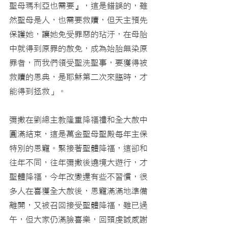
聖母瑪利亞也需要』，這是錯誤的，雖
然聖母是人，也需要救贖，但天主預先
保護她，讓她免受罪惡的玷汙，在母胎
中就得到原罪的赦免，成為始胎無染原
罪者，而我們領受聖洗聖事，要獲得被
救贖的恩典，是耶穌第二次來臨時，才
能得到拯救」。
彌撒在劉總主教隆重降福禮和全大赦中
圓滿結束，這是萬金聖母聖殿每年主保
特別的恩寵。緊接著聖體降福，這卻和
往年不同，往年彌撒後遶境大遊行，才
聖體降福，今年改變還有些不習慣，很
多人在喜獲全大赦後，恩寵滿滿地準備
離開，又被召回接受聖體降福，雖已過
午，但大家仍滿臉喜樂，回頭虔誠感謝