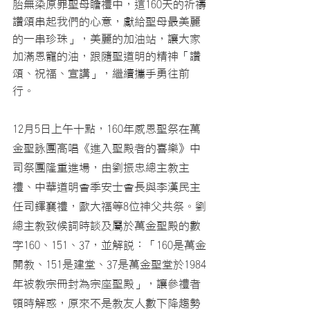
胎無染原罪聖母瞻禮中，這160天的祈禱
讚頌串起我們的心意，獻給聖母最美麗
的一串珍珠」，美麗的加油站，讓大家
加滿恩寵的油，跟隨聖道明的精神「
讚
頌、祝福、宣講」，繼續
攜手勇往前
行。
12月5日上午十點，160年感恩聖祭在萬
金聖詠團高唱《進入聖殿者的喜樂》中
司祭團隆重進場，由劉振忠總主教主
禮、中華道明會季安士會長與李漢民主
任司鐸襄禮，歐大福等8位神父共祭。劉
總主教致候詞時談及屬於萬金聖殿的數
字160、151、37，並解說：「160是萬金
開教、151是建堂、37是萬金聖堂於1984
年被教宗冊封為宗座聖殿」，讓參禮者
頓時解惑，原來不是教友人數下降趨勢