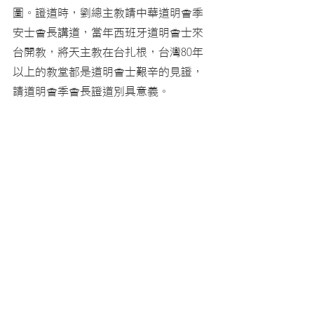
圖。證道時，劉總主教請中華道明會季
安士會長講道，當年西班牙道明會士來
台開教，將天主教在台扎根，台灣80年
以上的教堂都是道明會士艱辛的見證，
請道明會季會長證道別具意義。