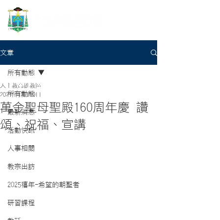
文章
所有動態
天主教高雄教區
所有動態
2021年12月10日
萬金聖母聖殿160周年慶 讚
最新消息
頌、祝福、宣講
活動快訊
人事相關
教宗出訪
2025禧年-希望的朝聖者
研習課程