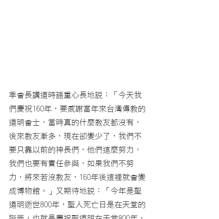
季會長講道時語重心長地說：「今天我
們慶祝160年，要感謝當年來台灣傳教的
道明會士，當時真的什麼教友都沒有，
後來教友漸多，現在卻變少了，我們不
要只靠以前的神長們，他們這麼努力，
我們也要有責任參與，如果我們不努
力，將來若沒教友，160年後這裡就會變
成博物館。」又期待地說：「今年是聖
道明逝世800年，聖人死亡日是在天堂的
誕辰，也就是慶祝聖道明在天堂800年，