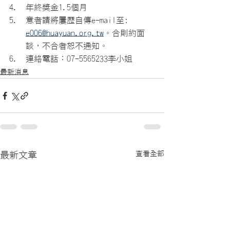
年終獎金1.5個月
意者請將屢歷自傳e-mail至: 
e006@huayuan.org.tw
。合則約面
談，不合者恕不通知。
連絡電話：07-5565233李小姐
最新消息
查看全部
最新文章