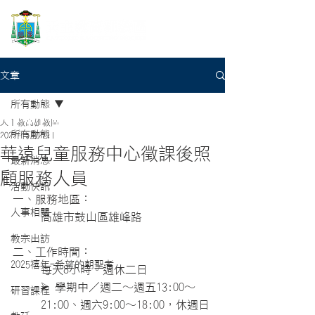
文章
所有動態
天主教高雄教區
所有動態
2022年5月27日
華遠兒童服務中心徵課後照
最新消息
顧服務人員
活動快訊
一、服務地區：
人事相關
高雄市鼓山區雄峰路
教宗出訪
二、工作時間：
2025禧年-希望的朝聖者
每天8小時。週休二日
⮚ 學期中／週二～週五13:00～
研習課程
21:00、週六9:00～18:00，休週日