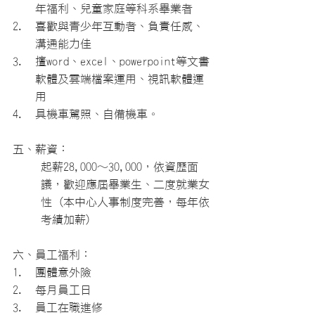
年福利、兒童家庭等科系畢業者
喜歡與青少年互動者、負責任感、
溝通能力佳
擅word、excel、powerpoint等文書
軟體及雲端檔案運用、視訊軟體運
用
具機車駕照、自備機車。
五、薪資：
起薪28,000～30,000，依資歷面
議，歡迎應屆畢業生、二度就業女
性 (本中心人事制度完善，每年依
考績加薪)
六、員工福利：
團體意外險
每月員工日
員工在職進修