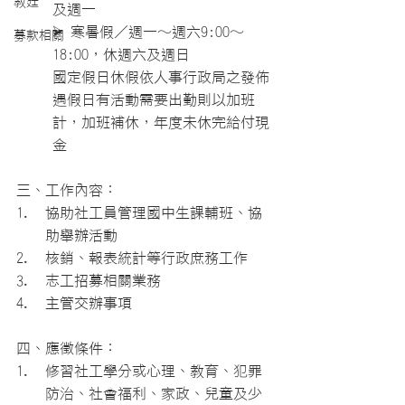
教廷
及週一
⮚ 寒暑假／週一～週六9:00～
募款相關
18:00，休週六及週日
國定假日休假依人事行政局之發佈
遇假日有活動需要出勤則以加班
計，加班補休，年度未休完給付現
金
三、工作內容：
協助社工員管理國中生課輔班、協
助舉辦活動
核銷、報表統計等行政庶務工作
志工招募相關業務
主管交辦事項
四、應徵條件：
修習社工學分或心理、教育、犯罪
防治、社會福利、家政、兒童及少