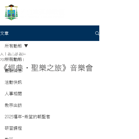
文章
所有動態
天主教高雄教區
所有動態
2023年12月7日
《經典•聖樂之旅》音樂會
最新消息
活動快訊
人事相關
教宗出訪
2025禧年-希望的朝聖者
研習課程