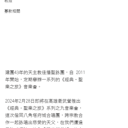
教廷
募款相關
建團43年的天主教佳播聖詠團，自 2011
年開始，定期舉辦一系列的《經典•聖
樂之旅》音樂會。
2024年2月28日即將在高雄衛武營推出
《經典•聖樂之旅》系列之九音樂會，
這次偕同八角塔府城合唱團，跨宗教合
作一起詠唱出慈愛的天父，在我們遭逢