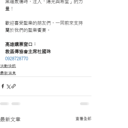
黑暗感傷時，注入「陽光與希望」的力
量！
歡迎喜愛聖樂的朋友們，一同前來支持
屬於我們的聖樂饗宴。
高雄購票窗口：
教區傳協會主席杜國珠
0928728770
活動快訊
最新消息
查看全部
最新文章