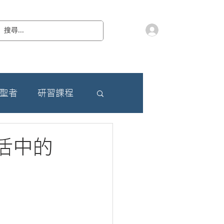
會員登入
教 廷
奉獻樂捐
檔案下載
聯絡我們
朝聖者
研習課程
活中的