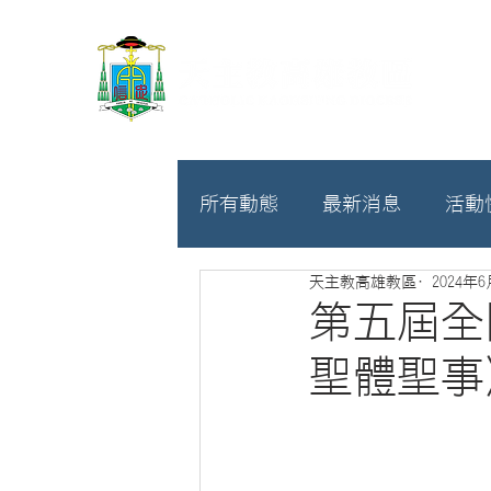
所有動態
最新消息
活動
天主教高雄教區
2024年
教廷
募款相關
第五屆全
聖體聖事