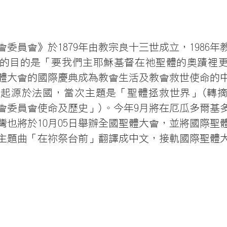
委員會》於1879年由教宗良十三世成立，1986年
的目的是「要我們主耶穌基督在祂聖體的奧蹟裡
體大會的國際慶典成為教會生活及教會救世使命的
末起源於法國，當次主題是「聖體拯救世界」(轉
會委員會使命及歷史」)。今年9月將在厄瓜多爾基多
灣也將於10月05日舉辦全國聖體大會，並將國際聖
主題曲「在祢祭台前」翻譯成中文，接軌國際聖體