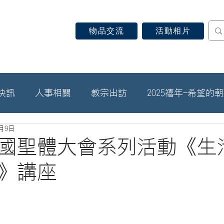
物品交流
活動相片
認識天主教
信仰見證
關於教區
最新消息
快訊
人事相關
教宗出訪
2025禧年-希望的
6月9日
國聖體大會系列活動《生
》講座