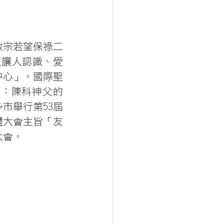
教宗若望保祿二
更讓人認識、愛
中心」。國際聖
摘：陳科神父的
市舉行第53屆
體大會主旨「友
大會。