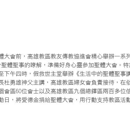
體大會前，高雄教區教友傳教協進會精心舉辦一系
於聖體聖事的瞭解，準備好身心靈參加聖體大會。特於
九時至下午四時，假救世主堂舉辦《生活中的聖體聖事
長杜勇雄神父主講，高雄教區婦女會負責接待，在
1個會區60位會士以及高雄教區九個總鐸區兩百多位
動日，將愛德金捐給聖體大會，用行動支持教區活