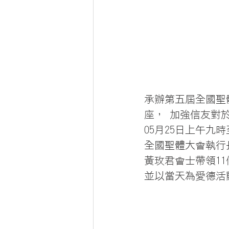
承辦第五屆全國聖
座， 加強信友對
05月25日上午
全國聖體大會執行
黃玫君會士帶領1
並以當天為愛德活