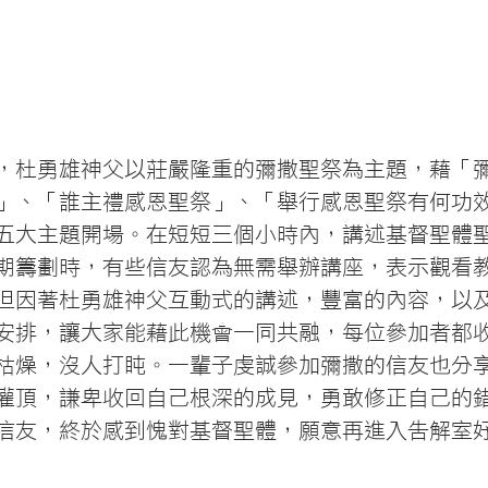
，杜勇雄神父以莊嚴隆重的彌撒聖祭為主題，藉「
」、「誰主禮感恩聖祭」、「舉行感恩聖祭有何功
五大主題開場。在短短三個小時內，講述基督聖體
期籌劃時，有些信友認為無需舉辦講座，表示觀看
但因著杜勇雄神父互動式的講述，豐富的內容，以
安排，讓大家能藉此機會一同共融，每位參加者都
枯燥，沒人打盹。一輩子虔誠參加彌撒的信友也分
灌頂，謙卑收回自己根深的成見，勇敢修正自己的
信友，終於感到愧對基督聖體，願意再進入告解室