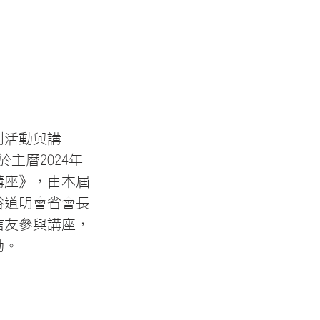
列活動與講
主曆2024年
講座》，由本屆
俗道明會省會長
信友參與講座，
動。