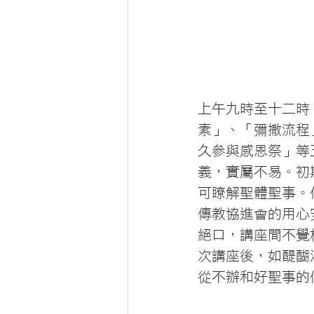
上午九時至十二時
素」、「彌撒流程
久參與感恩祭」等
義，實屬不易。初
可瞭解聖體聖事。
傳教協進會的用心
絕口，講座間不覺
次講座後，如醍醐
從不辦和好聖事的