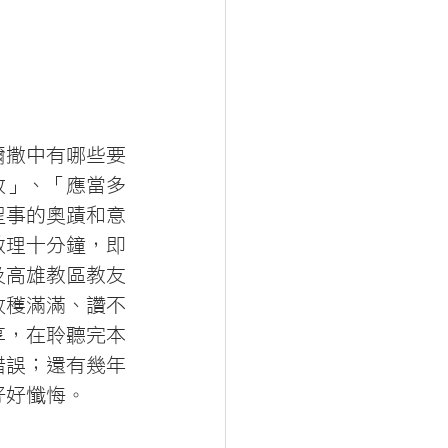
彌撒中有哪些要
效」、「應當多
聖事的奧蹟和意
教理十分鐘，即
及高雄教區教友
收穫滿滿、讚不
享，在聆聽完本
錯誤；還有幾年
好好懺悔。