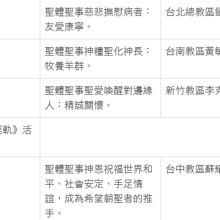
聖體聖事慈悲撫慰病者：
台北總教區
友愛康寧。
聖體聖事神糧聖化神長：
台南教區黃
牧養羊群。
聖體聖事聖愛喚醒對邊緣
新竹教區李
人：精誠關懷。
輕軌》活
聖體聖事神恩祝福世界和
台中教區蘇
平、社會安定、手足情
誼，成為希望朝聖者的推
手。