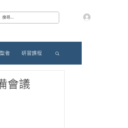
會員登入
教 廷
奉獻樂捐
檔案下載
聯絡我們
朝聖者
研習課程
備會議