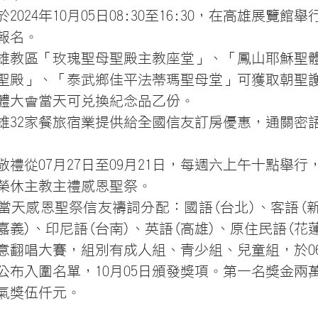
2024年10月05日08:30至16:30，在高雄展覽館
報名。
雄教區「玫瑰聖母聖殿主教座堂」、「鳳山耶穌聖
聖殿」、「泰武鄉佳平法蒂瑪聖母堂」可獲取朝聖
體大會當天可兌換紀念品乙份。
雄32家餐旅宿業提供給全國信友訂房優惠，通關密
禮從07月27日至09月21日，每週六上午十點舉
榮休主教主禮感恩聖祭。
會當天感恩聖祭信友禱詞分配：國語(台北)、客語(
嘉義)、印尼語(台南)、英語(高雄)、原住民語(花
意翻唱大賽，組別有成人組、青少組、兒童組，於06
日公布入圍名單，10月05日頒發獎項。第一名獎金
氣獎伍仟元。