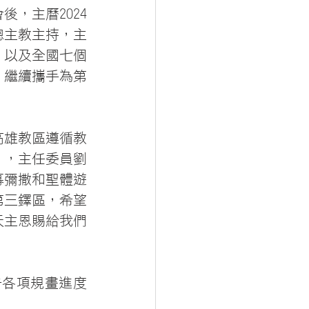
會後，主曆2024
總主教主持，主
，以及全國七個
，繼續攜手為第
高雄教區遵循教
年」，主任委員劉
幕彌撒和聖體遊
第三鐸區，希望
天主恩賜給我們
告各項規畫進度