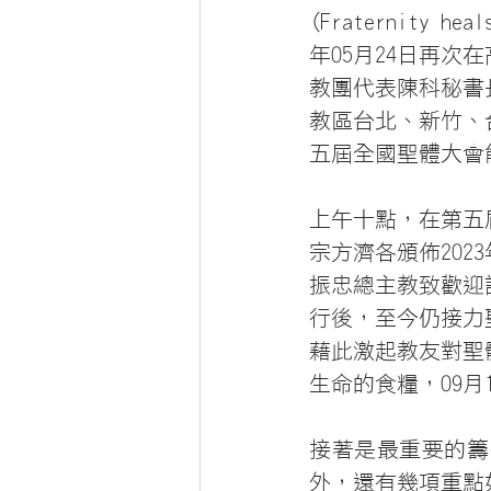
(Fraternity
年05月24日再
教團代表陳科秘書
教區台北、新竹、
五屆全國聖體大會
上午十點，在第五
宗方濟各頒佈2023
振忠總主教致歡迎
行後，至今仍接力
藉此激起教友對聖
生命的食糧，09
接著是最重要的籌
外，還有幾項重點