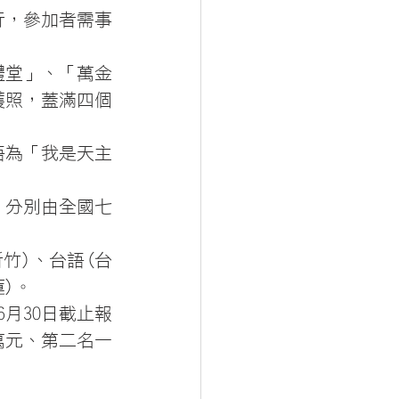
舉行，參加者需事
體堂」、「萬金
護照，蓋滿四個
語為「我是天主
行，分別由全國七
新竹)、台語(台
蓮)。
月30日截止報
兩萬元、第二名一