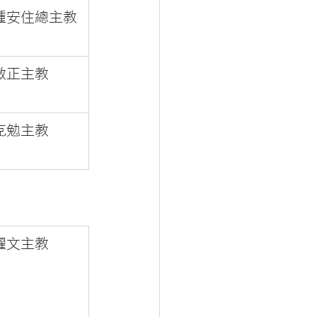
鍾安住總主教
敏正主教
克勉主教
耀文主教