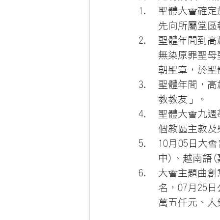
聖體大會確定於
先向所屬堂區
聖體年間到高
無染原罪聖母
朝聖章，於聖
聖體年間，高
教教友」。
聖體大會九週敬
個教區主教及
10月05日大
中)、越南語(
大會主題曲創
名，07月25
萬五仟元、人