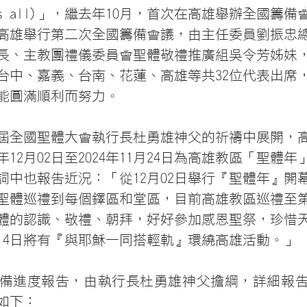
 heals all)」，繼去年10月，首次在高雄舉辦全國籌備
次在高雄舉行第二次全國籌備會議，由主任委員劉振忠
長、主教團禮儀委員會聖體敬禮推廣組吳令芳姊妹
台中、嘉義、台南、花蓮、高雄等共32位代表出席
能圓滿順利而努力。
屆全國聖體大會執行長杜勇雄神父的祈禱中展開，
年12月02日至2024年11月24日為高雄教區「聖體
詞中也報告近況：「從12月02日舉行『聖體年』開
聖體巡禮到每個鐸區和堂區，目前高雄教區巡禮至
體的認識、敬禮、朝拜，好好參加感恩聖祭，珍惜
月14日將有『與耶穌一同搭輕軌』環繞高雄活動。」
備進度報告，由執行長杜勇雄神父擔綱，詳細報
如下：