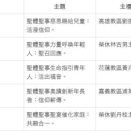
主題
主
聖體聖事慈恩賜給兒童：
高雄教區劉
活潑信仰。
聖體聖事力量呼喚年輕
榮休林吉男
人：聖召回應。
聖體聖事生命指引青年
花蓮教區黃
人：活出福音。
聖體聖事奧蹟創新年長
嘉義教區浦
者：信仰薪傳。
聖體聖事聖宴催化家庭：
榮休劉丹桂
共融合一。