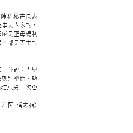
，陳科秘書長表
聖事是大家的，
耶穌是聖母瑪利
顏色都是天主的
議，並說：「聖
續朝拜聖體、熱
滿結束第二次會
 / 圖 潘志鵬)