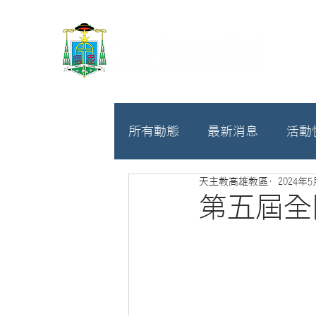
所有動態
最新消息
活動
天主教高雄教區
2024年
教廷
募款相關
第五屆全