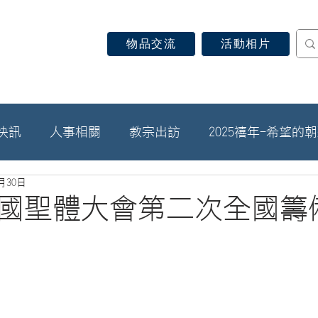
物品交流
活動相片
認識天主教
信仰見證
關於教區
最新消息
快訊
人事相關
教宗出訪
2025禧年-希望的
5月30日
國聖體大會第二次全國籌