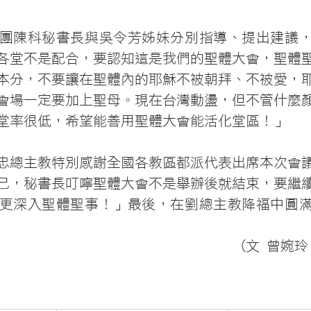
團陳科秘書長與吳令芳姊妹分別指導、提出建議
各堂不是配合，要認知這是我們的聖體大會，聖體
本分，不要讓在聖體內的耶穌不被朝拜、不被愛，
會場一定要加上聖母。現在台灣動盪，但不管什麼
堂率很低，希望能善用聖體大會能活化堂區！」
忠總主教特別感謝全國各教區都派代表出席本次會
己，秘書長叮嚀聖體大會不是舉辦後就結束，要繼
更深入聖體聖事！」最後，在劉總主教降福中圓
(文 曾婉玲