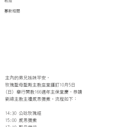
教廷
募款相關
主內的弟兄姊妹平安， 
玫瑰聖母聖殿主教座堂謹訂10月5日
(日) 舉行開教166週年主保堂慶，恭請
劉總主教主禮感恩彌撒。流程如下： 
14:30 公唸玫瑰經 
15:00 感恩彌撒 