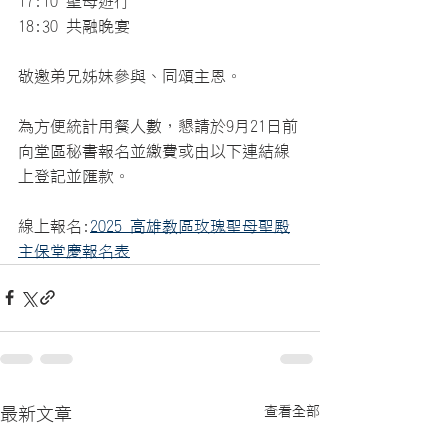
17:10 聖母遊行 
18:30 共融晚宴 
敬邀弟兄姊妹參與、同頌主恩。 
為方便統計用餐人數，懇請於9月21日前
向堂區秘書報名並繳費或由以下連結線
上登記並匯款。 
線上報名:
2025 高雄教區玫瑰聖母聖殿
主保堂慶報名表
查看全部
最新文章