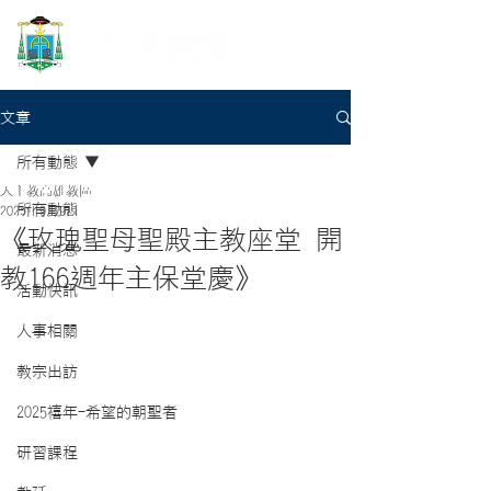
文章
所有動態
天主教高雄教區
所有動態
2025年9月9日
《玫瑰聖母聖殿主教座堂 開
最新消息
教166週年主保堂慶》
活動快訊
人事相關
教宗出訪
2025禧年-希望的朝聖者
研習課程