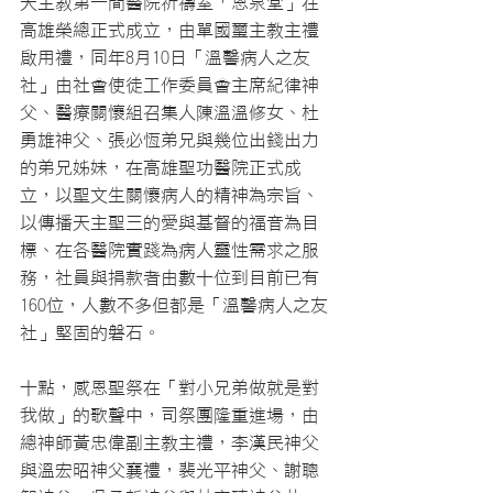
天主教第一間醫院祈禱室「恩泉堂」在
高雄榮總正式成立，由單國璽主教主禮
啟用禮，同年8月10日「溫馨病人之友
社」由社會使徒工作委員會主席紀律神
父、醫療關懷組召集人陳溫溫修女、杜
勇雄神父、張必恆弟兄與幾位出錢出力
的弟兄姊妹，在高雄聖功醫院正式成
立，以聖文生關懷病人的精神為宗旨、
以傳播天主聖三的愛與基督的福音為目
標、在各醫院實踐為病人靈性需求之服
務，社員與捐款者由數十位到目前已有
160位，人數不多但都是「溫馨病人之友
社」堅固的磐石。
十點，感恩聖祭在「對小兄弟做就是對
我做」的歌聲中，司祭團隆重進場，由
總神師黃忠偉副主教主禮，李漢民神父
與溫宏昭神父襄禮，裴光平神父、謝聰