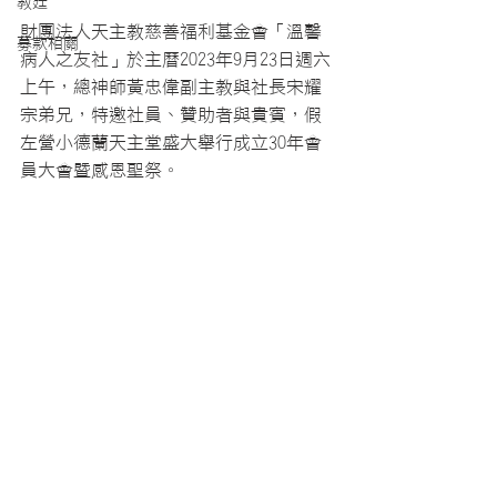
教廷
財團法人天主教慈善福利基金會「溫馨
募款相關
病人之友社」於主曆2023年9月23日週六
上午，總神師黃忠偉副主教與社長宋耀
宗弟兄，特邀社員、贊助者與貴賓，假
左營小德蘭天主堂盛大舉行成立30年會
員大會暨感恩聖祭。