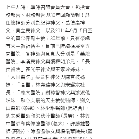
上午九時，準時召開會員大會，包括會
務報告、財務報告與30年回顧簡報！歷
任總神師分別為紀律神父、葛德高神
父、貝立民神父，以及2011年9月15日至
今的黃忠偉副主教；30年前，只有榮總
有天主教祈禱室，目前已陸續擴展至五
間醫院，各神師與負責人分別是「榮總
醫院」李漢民神父與張舜明弟兄、「長
庚醫院」裴光平神父與王素玲姊妹、
「大同醫院」吳孟哲神父與陳杏枝姊
妹、「高醫」林奕臻神父與宋耀宗社
長、「義大醫院」謝聰智神父與游淑儀
姊妹，熱心支援的天主教徒醫師：劉文
山醫師(榮總)、林少琳醫師(阮綜合)、
姚文聲醫師和梁秋萍醫師(長庚)、林興
中醫師和葉偉強醫師(義大)、許勝雄醫
師(高醫)、陳溫溫修女與楊儀華院長(聖
功醫院)，以及開業的蕭光吟醫師和吳永