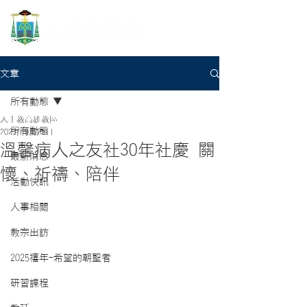
文章
所有動態
天主教高雄教區
所有動態
2023年9月25日
溫馨病人之友社30年社慶 關
最新消息
懷、祈禱、陪伴
活動快訊
人事相關
教宗出訪
2025禧年-希望的朝聖者
研習課程