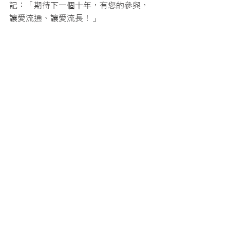
記：「期待下一個十年，有您的參與，
讓愛流通、讓愛流長！」
(文圖 曾婉玲 )
最新消息