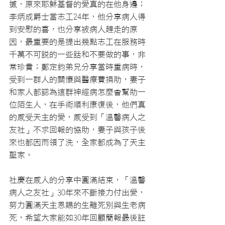
撼，原來耶穌基督的愛真的在他身邊；
李炳成爵士當志工24年，他分享病人得
到安慰的喜，也分享被病人趕走的原
因，最重要的是提出幾點志工在服務時
千萬不可說的一些話和不要做的事，非
常珍貴；鄭定鈞弟兄分享當時重病時，
受到一群人的關懷與醫療費捐助，妻子
和家人都認為這群神經病怎麼會幫助一
位陌生人，在手術順利康復後，他們真
的感受天主的愛，感受到「溫馨病人之
友社」不求回報的協助，妻子與孩子後
來也都因而領了洗，全家都成為了天主
聖家。
社慶在感人的分享中圓滿結束，「溫馨
病人之友社」30年來不斷接力付出愛，
努力圓滿天主恩賜的生離死別與生老病
死，希望大家能如30年回顧簡報最後註