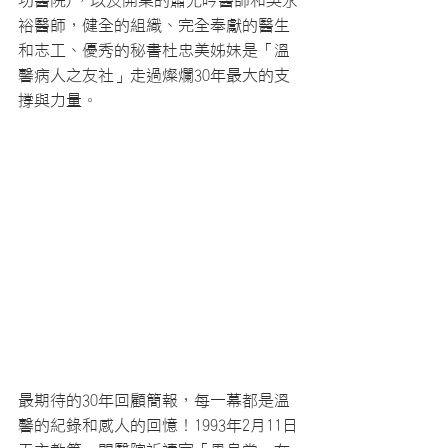
裕醫師，健全的組織、完全奉獻的醫生
和志工、優秀的秘書杜忠美姊妹是「溫
馨病人之友社」走過燦爛30年最大的支
撐與力量。
最期待的30年回顧簡報，每一幕都是溫
馨的紀錄和感人的回憶！1993年2月11日