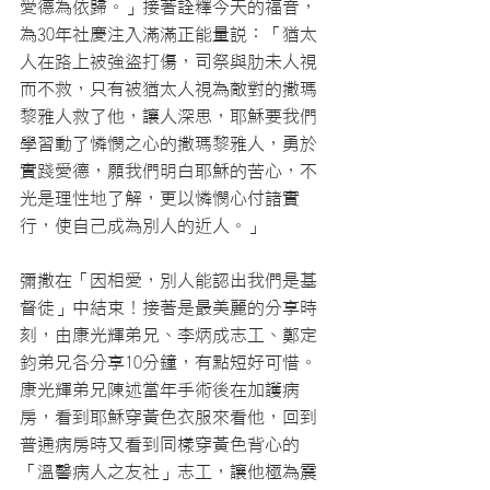
愛德為依歸。」接著詮釋今天的福音，
為30年社慶注入滿滿正能量說：「猶太
人在路上被強盜打傷，司祭與肋未人視
而不救，只有被猶太人視為敵對的撒瑪
黎雅人救了他，讓人深思，耶穌要我們
學習動了憐憫之心的撒瑪黎雅人，勇於
實踐愛德，願我們明白耶穌的苦心，不
光是理性地了解，更以憐憫心付諸實
行，使自己成為別人的近人。」
彌撒在「因相愛，別人能認出我們是基
督徒」中結束！接著是最美麗的分享時
刻，由康光輝弟兄、李炳成志工、鄭定
鈞弟兄各分享10分鐘，有點短好可惜。
康光輝弟兄陳述當年手術後在加護病
房，看到耶穌穿黃色衣服來看他，回到
普通病房時又看到同樣穿黃色背心的
「溫馨病人之友社」志工，讓他極為震