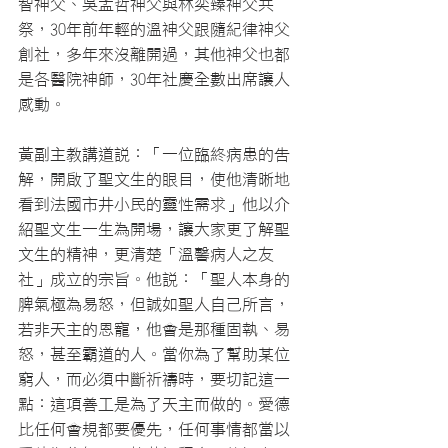
智神父、吳孟哲神父與林奕臻神父共
祭，30年前年輕的溫神父跟隨紀律神父
創社，多年來沒離開過，其他神父也都
是各醫院神師，30年社慶全數出席讓人
感動。
黃副主教講道說：「一位臨終病患的告
解，開啟了聖文生的眼目，使他清晰地
看到法國市井小民的靈性需求」他以介
紹聖文生一生為開場，讓大家更了解聖
文生的精神，更清楚「溫馨病人之友
社」成立的宗旨。他說：「聖人本身的
脾氣極為易怒，但誠如聖人自己所言，
若非天主的恩寵，他會是那種固執、易
怒，甚至霸道的人。當你為了幫助某位
窮人，而必須中斷祈禱時，要切記這一
點：這項善工是為了天主而做的。愛德
比任何會規都要優先，任何事情都當以