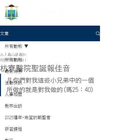
文章
所有動態
天主教高雄教區
所有動態
2023年12月19日
枋寮醫院聖誕報佳音
最新消息
凡你們對我這些小兄弟中的一個
活動快訊
所做的就是對我做的(瑪25：40)
人事相關
教宗出訪
2025禧年-希望的朝聖者
研習課程