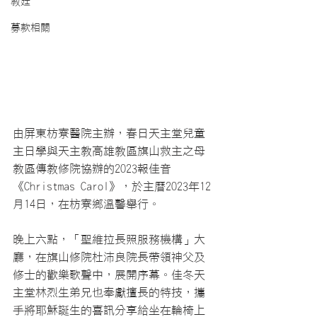
教廷
募款相關
由屏東枋寮醫院主辦，春日天主堂兒童
主日學與天主教高雄教區旗山救主之母
教區傳教修院協辦的2023報佳音
《Christmas Carol》，於主曆2023年12
月14日，在枋寮鄉溫馨舉行。
晚上六點，「聖維拉長照服務機構」大
廳，在旗山修院杜沛良院長帶領神父及
修士的歡樂歌聲中，展開序幕。佳冬天
主堂林烈生弟兄也奉獻擅長的特技，攜
手將耶穌誕生的喜訊分享給坐在輪椅上