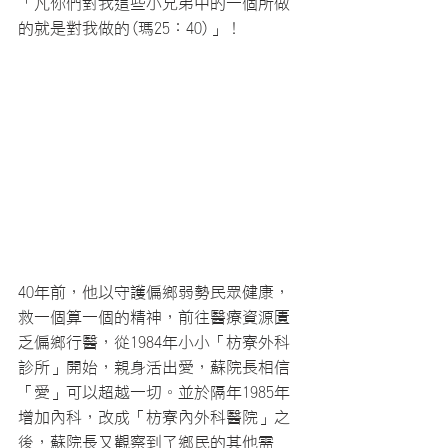
「凡你們對我這些小兄弟中的一個所做
的就是對我做的(瑪25：40)」！
40年前，他以守護偏鄉弱勢民眾健康，
救一個算一個的精神，前往醫療資源匱
乏偏鄉行醫，從1984年小小「枋寮外科
診所」開始，親身活出愛，蘇院長相信
「愛」可以超越一切。並於隔年1985年
增加內科，改成「枋寮內外科醫院」之
後，蘇院長又觀察到了鄉民的其他需