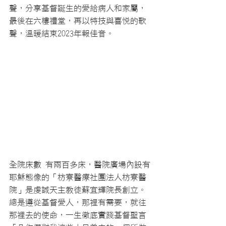
聲，分享基督誕生的愛給病人和家屬，
最後在六樓禮堂，再以特技與喜悅的歌
聲，溫暖結束2023年報佳音。
全院床數 有兩百多床，醫院廣場內設有
耶穌態像的「枋寮醫療社團法人枋寮醫
院」是虔誠天主教徒蘇宜輝院長創立。
總是遵從基督愛人，那裡有需要，就往
那裡去的使命，一生徹底實踐基督聖言