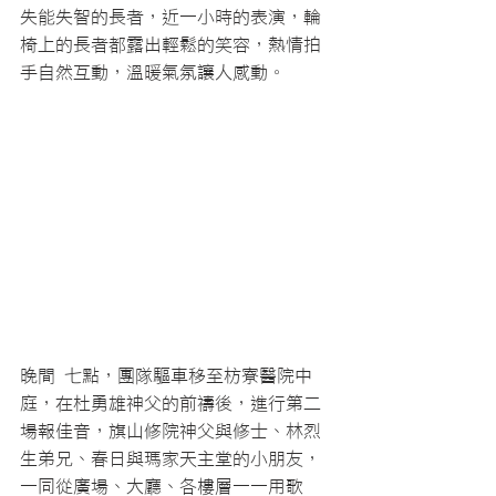
失能失智的長者，近一小時的表演，輪
椅上的長者都露出輕鬆的笑容，熱情拍
手自然互動，溫暖氣氛讓人感動。
晚間 七點，團隊驅車移至枋寮醫院中
庭，在杜勇雄神父的前禱後，進行第二
場報佳音，旗山修院神父與修士、林烈
生弟兄、春日與瑪家天主堂的小朋友，
一同從廣場、大廳、各樓層一一用歌