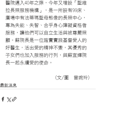
醫院邁入40年之際，今年又增設「聖維
拉長照服務機構」，是一所設有99床、
廣場中有法蒂瑪聖母態像的長照中心，
專為失能、失智、合乎身心障礙資格者
服務，讓他們可以自立生活與被尊嚴照
顧。蘇院長是一位踏實實踐基督愛人的
好醫生，活出愛的精神不變，其優秀的
子女們也加入服務的行列，與蘇宜輝院
長一起永續愛的使命。
 (文/圖  曾婉玲)
最新消息
查看全部
最新文章